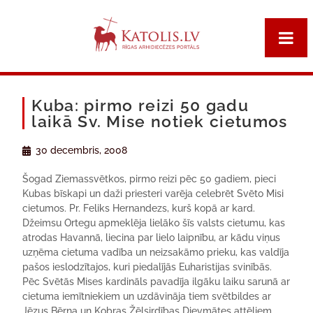
Kuba: pirmo reizi 50 gadu
laikā Sv. Mise notiek cietumos
30 decembris, 2008
Šogad Ziemassvētkos, pirmo reizi pēc 50 gadiem, pieci
Kubas bīskapi un daži priesteri varēja celebrēt Svēto Misi
cietumos. Pr. Feliks Hernandezs, kurš kopā ar kard.
Džeimsu Ortegu apmeklēja lielāko šīs valsts cietumu, kas
atrodas Havannā, liecina par lielo laipnību, ar kādu viņus
uzņēma cietuma vadība un neizsakāmo prieku, kas valdīja
pašos ieslodzītajos, kuri piedalījās Euharistijas svinībās.
Pēc Svētās Mises kardināls pavadīja ilgāku laiku sarunā ar
cietuma iemītniekiem un uzdāvināja tiem svētbildes ar
Jēzus Bērna un Kobras Žēlsirdības Dievmātes attēliem.