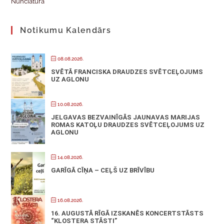
Nunciatūra
Notikumu Kalendārs
08.08.2026.
SVĒTĀ FRANCISKA DRAUDZES SVĒTCEĻOJUMS
UZ AGLONU
10.08.2026.
JELGAVAS BEZVAINĪGĀS JAUNAVAS MARIJAS
ROMAS KATOĻU DRAUDZES SVĒTCEĻOJUMS UZ
AGLONU
14.08.2026.
GARĪGĀ CĪŅA – CEĻŠ UZ BRĪVĪBU
16.08.2026.
16. AUGUSTĀ RĪGĀ IZSKANĒS KONCERTSTĀSTS
“KLOSTERA STĀSTI”