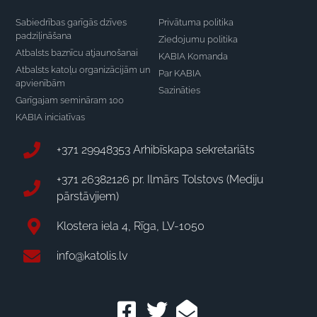
Sabiedrības garīgās dzīves
Privātuma politika
padziļināšana
Ziedojumu politika
Atbalsts baznīcu atjaunošanai
KABIA Komanda
Atbalsts katoļu organizācijām un
Par KABIA
apvienībām
Sazināties
Garīgajam semināram 100
KABIA iniciatīvas
+371 29948353 Arhibīskapa sekretariāts
+371 26382126 pr. Ilmārs Tolstovs (Mediju
pārstāvjiem)
Klostera iela 4, Rīga, LV-1050
info@katolis.lv