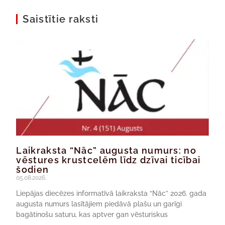
Saistītie raksti
Laikraksta “Nāc” augusta numurs: no
vēstures krustcelēm līdz dzīvai ticībai
šodien
05.08.2026.
Liepājas diecēzes informatīvā laikraksta “Nāc” 2026. gada
augusta numurs lasītājiem piedāvā plašu un garīgi
bagātinošu saturu, kas aptver gan vēsturiskus