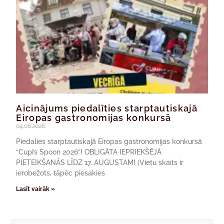
Aicinājums piedalīties starptautiskajā
Eiropas gastronomijas konkursā
04.08.2026.
Piedalies starptautiskajā Eiropas gastronomijas konkursā
“Cupi’s Spoon 2026”! OBLIGĀTA IEPRIEKŠĒJĀ
PIETEIKŠANĀS LĪDZ 17. AUGUSTAM! (Vietu skaits ir
ierobežots, tāpēc piesakies
Lasīt vairāk »