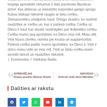
Iespēja apmeklēt cietumus ir liels pavērsies Baznīcas
dzīvē. Kas attiecas uz ieslodzīto turpmāko garīgo aprūpi,
Kubas bīskapi nākotnē raugās ar lielu cerību.
Ziemassvētku vēstījumā, kard. Ortega skaidro, ko nozīmē
raudzīties ar cerību un, kas ir patiesā cerība. Cerība uz
Dievu ir kaut kas daudz nozīmīgāks par ikdienišķo cerību.
Cerība mums ļauj apzināties, ka Dievs mūs mīl. Mūsu dēļ
Viņš kļuva cilvēks, nomira pie krusta un augšāmcēlās.
Patiesā cerība palīdz mums apzināties, ka Dievs ir, Viņš ir
dzīvs mūsu vidū un mūs mīl. Tieši ar šādu cerību esam
aicināti dzīvot un raudzīties nākotnē.
J. Evertovskis / Vatikāna Radio
IEPRIEKŠĒJAIS
NĀKOŠAIS
Eiropas jauniešu tikšanās Briselē
Atvērsim sirdis Dieva Mīlestībai
Dalīties ar rakstu