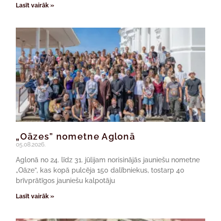
Lasīt vairāk »
„Oāzes” nometne Aglonā
05.08.2026.
Aglonā no 24. līdz 31. jūlijam norisinājās jauniešu nometne
„Oāze”, kas kopā pulcēja 150 dalībniekus, tostarp 40
brīvprātīgos jauniešu kalpotāju
Lasīt vairāk »