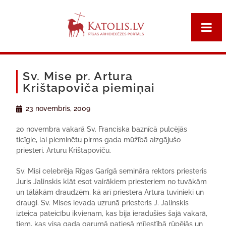
Sv. Mise pr. Artura
Krištapoviča piemiņai
23 novembris, 2009
20 novembra vakarā Sv. Franciska baznīcā pulcējās
ticīgie, lai pieminētu pirms gada mūžībā aizgājušo
priesteri. Arturu Krištapoviču.
Sv. Misi celebrēja Rīgas Garīgā semināra rektors priesteris
Juris Jalinskis klāt esot vairākiem priesteriem no tuvākām
un tālākām draudzēm, kā arī priestera Artura tuvinieki un
draugi. Sv. Mises ievada uzrunā priesteris J. Jalinskis
izteica pateicību ikvienam, kas bija ieradušies šajā vakarā,
tiem, kas visa gada garumā patiesā mīlestībā rūpējās un