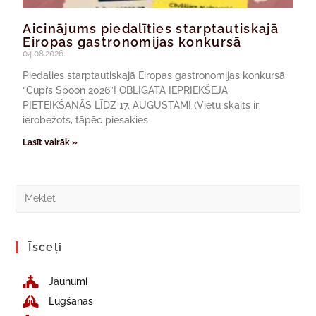
Aicinājums piedalīties starptautiskajā
Eiropas gastronomijas konkursā
04.08.2026.
Piedalies starptautiskajā Eiropas gastronomijas konkursā
“Cupi’s Spoon 2026”! OBLIGĀTA IEPRIEKŠĒJĀ
PIETEIKŠANĀS LĪDZ 17. AUGUSTAM! (Vietu skaits ir
ierobežots, tāpēc piesakies
Lasīt vairāk »
Īsceļi
Jaunumi
Lūgšanas