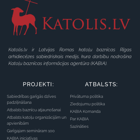
Katolis.lv ir Latvijas Romas katoļu baznīcas Rīgas
arhidiecēzes sabiedriskais medijs, kura darbību nodrošina
Katoļu baznīcas informācijas aģentūra (KABIA).
PROJEKTI:
ATBALSTS:
Sabiedrības garīgās dzīves
Privātuma politika
padziļināšana
Ziedojumu politika
Atbalsts baznīcu atjaunošanai
KABIA Komanda
Atbalsts katoļu organizācijām un
Par KABIA
apvienībām
Sazināties
Garīgajam semināram 100
KABIA iniciatīvas