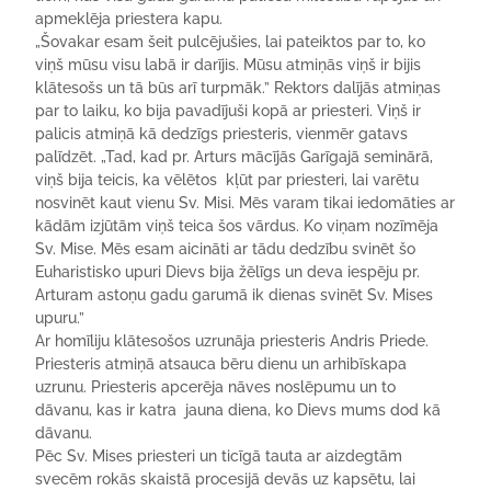
apmeklēja priestera kapu.
„Šovakar esam šeit pulcējušies, lai pateiktos par to, ko
viņš mūsu visu labā ir darījis. Mūsu atmiņās viņš ir bijis
klātesošs un tā būs arī turpmāk.” Rektors dalījās atmiņas
par to laiku, ko bija pavadījuši kopā ar priesteri. Viņš ir
palicis atmiņā kā dedzīgs priesteris, vienmēr gatavs
palīdzēt. „Tad, kad pr. Arturs mācījās Garīgajā seminārā,
viņš bija teicis, ka vēlētos kļūt par priesteri, lai varētu
nosvinēt kaut vienu Sv. Misi. Mēs varam tikai iedomāties ar
kādām izjūtām viņš teica šos vārdus. Ko viņam nozīmēja
Sv. Mise. Mēs esam aicināti ar tādu dedzību svinēt šo
Euharistisko upuri Dievs bija žēlīgs un deva iespēju pr.
Arturam astoņu gadu garumā ik dienas svinēt Sv. Mises
upuru.”
Ar homīliju klātesošos uzrunāja priesteris Andris Priede.
Priesteris atmiņā atsauca bēru dienu un arhibīskapa
uzrunu. Priesteris apcerēja nāves noslēpumu un to
dāvanu, kas ir katra jauna diena, ko Dievs mums dod kā
dāvanu.
Pēc Sv. Mises priesteri un ticīgā tauta ar aizdegtām
svecēm rokās skaistā procesijā devās uz kapsētu, lai