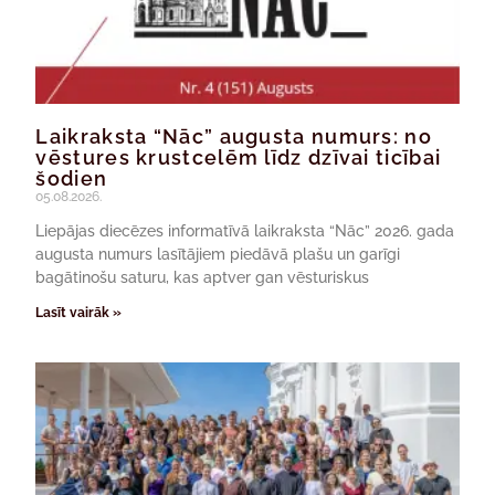
Laikraksta “Nāc” augusta numurs: no
vēstures krustcelēm līdz dzīvai ticībai
šodien
05.08.2026.
Liepājas diecēzes informatīvā laikraksta “Nāc” 2026. gada
augusta numurs lasītājiem piedāvā plašu un garīgi
bagātinošu saturu, kas aptver gan vēsturiskus
Lasīt vairāk »