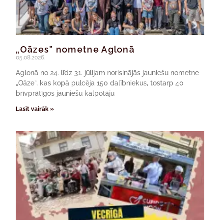
„Oāzes” nometne Aglonā
05.08.2026.
Aglonā no 24. līdz 31. jūlijam norisinājās jauniešu nometne
„Oāze”, kas kopā pulcēja 150 dalībniekus, tostarp 40
brīvprātīgos jauniešu kalpotāju
Lasīt vairāk »