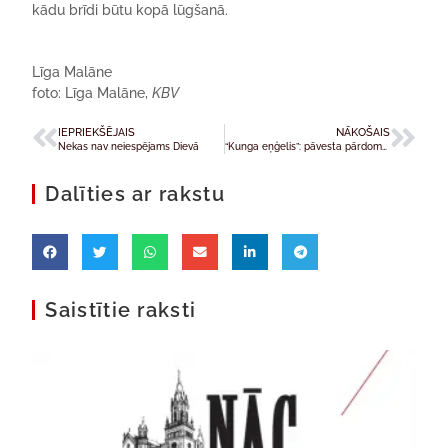
kādu brīdi būtu kopā lūgšanā.
Līga Malāne
foto: Līga Malāne,
KBV
IEPRIEKŠĒJAIS
NĀKOŠAIS
Nekas nav neiespējams Dievā
“Kunga eņģelis”: pāvesta pārdomas par Kristus Karaļa valdīšanu
Dalīties ar rakstu
Saistītie raksti