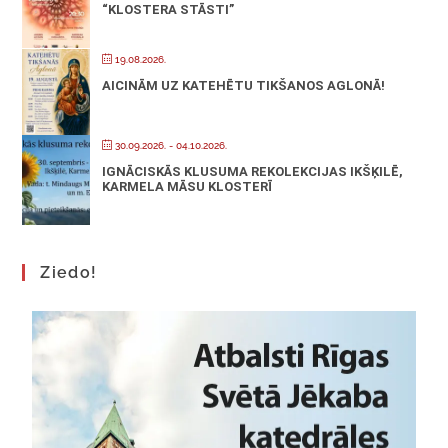
“KLOSTERA STĀSTI”
19.08.2026.
AICINĀM UZ KATEHĒTU TIKŠANOS AGLONĀ!
30.09.2026.
- 04.10.2026.
IGNĀCISKĀS KLUSUMA REKOLEKCIJAS IKŠĶILĒ,
KARMELA MĀSU KLOSTERĪ
Ziedo!