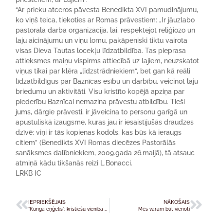
“Ar prieku atceros pāvesta Benedikta XVI pamudinājumu,
ko viņš teica, tiekoties ar Romas prāvestiem: „Ir jāuzlabo
pastorālā darba organizācija, lai, respektējot reliģiozo un
laju aicinājumu un viņu lomu, pakāpeniski tiktu vairota
visas Dieva Tautas locekļu līdzatbildība. Tas pieprasa
attieksmes maiņu vispirms attiecībā uz lajiem, neuzskatot
viņus tikai par klēra „līdzstrādniekiem”, bet gan kā reāli
līdzatbildīgus par Baznīcas esību un darbību, veicinot laju
briedumu un aktivitāti. Visu kristīto kopējā apziņa par
piederību Baznīcai nemazina prāvestu atbildību. Tieši
jums, dārgie prāvesti, ir jāveicina to personu garīgā un
apustuliskā izaugsme, kuras jau ir iesaistījušās draudzes
dzīvē: viņi ir tās kopienas kodols, kas būs kā ieraugs
citiem” (Benedikts XVI Romas diecēzes Pastorālās
sanāksmes dalībniekiem, 2009.gada 26.maijā), tā atsauc
atmiņā kādu tikšanās reizi L.Bonacci.
LRKB IC
IEPRIEKŠĒJAIS
NĀKOŠAIS
“Kunga eņģelis”: kristiešu vienība un dāvanu dažādība
Mēs varam būt vienoti