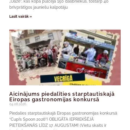
„Oāze”, kas kopā pulcēja 150 dalībniekus, tostarp 40
brīvprātīgos jauniešu kalpotāju
Lasīt vairāk »
Aicinājums piedalīties starptautiskajā
Eiropas gastronomijas konkursā
04.08.2026.
Piedalies starptautiskajā Eiropas gastronomijas konkursā
“Cupi’s Spoon 2026”! OBLIGĀTA IEPRIEKŠĒJĀ
PIETEIKŠANĀS LĪDZ 17. AUGUSTAM! (Vietu skaits ir