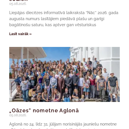
05.08.2026.
Liepājas diecēzes informatīvā laikraksta “Nāc” 2026. gada
augusta numurs lasītājiem piedāvā plašu un garīgi
bagātinošu saturu, kas aptver gan vēsturiskus
Lasīt vairāk »
„Oāzes” nometne Aglonā
05.08.2026.
Aglonā no 24. līdz 31. jūlijam norisinājās jauniešu nometne