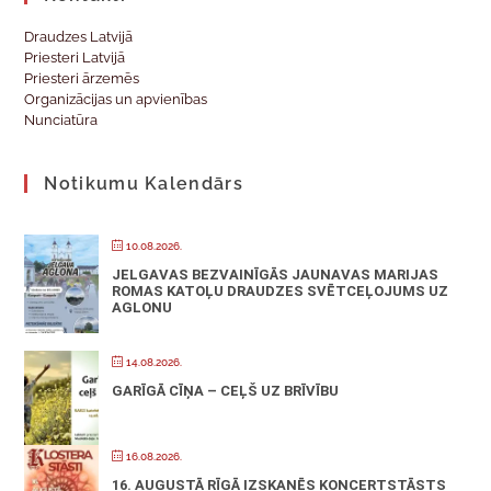
Draudzes Latvijā
Priesteri Latvijā
Priesteri ārzemēs
Organizācijas un apvienības
Nunciatūra
Notikumu Kalendārs
10.08.2026.
JELGAVAS BEZVAINĪGĀS JAUNAVAS MARIJAS
ROMAS KATOĻU DRAUDZES SVĒTCEĻOJUMS UZ
AGLONU
14.08.2026.
GARĪGĀ CĪŅA – CEĻŠ UZ BRĪVĪBU
16.08.2026.
16. AUGUSTĀ RĪGĀ IZSKANĒS KONCERTSTĀSTS