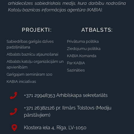
arhidiecēzes sabiedriskais medijs, kura darbību nodrošina
Katoļu baznīcas informācijas aģentūra (KABIA).
PROJEKTI:
ATBALSTS:
Sabiedrības garīgās dzīves
Privātuma politika
padziļināšana
Ziedojumu politika
Atbalsts baznīcu atjaunošanai
KABIA Komanda
Atbalsts katoļu organizācijām un
Par KABIA
apvienībām
Sazināties
Garīgajam semināram 100
KABIA iniciatīvas
+371 29948353 Arhibīskapa sekretariāts
+371 26382126 pr. Ilmārs Tolstovs (Mediju
pārstāvjiem)
Klostera iela 4, Rīga, LV-1050