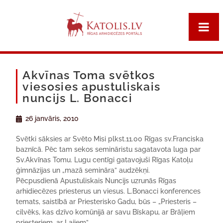
Akvīnas Toma svētkos
viesosies apustuliskais
nuncijs L. Bonacci
26 janvāris, 2010
Svētki sāksies ar Svēto Misi plkst.11.00 Rīgas sv.Franciska
baznīcā. Pēc tam sekos semināristu sagatavota luga par
Sv.Akvīnas Tomu. Lugu centīgi gatavojuši Rīgas Katoļu
ģimnāzijas un „mazā semināra” audzēkņi.
Pēcpusdienā Apustuliskais Nuncijs uzrunās Rīgas
arhidiecēzes priesterus un viesus. L.Bonacci konferences
temats, saistībā ar Priesterisko Gadu, būs – „Priesteris –
cilvēks, kas dzīvo komūnijā ar savu Bīskapu, ar Brāļiem
priesteriem, ar Lajiem”.