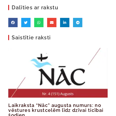
Dalīties ar rakstu
Saistītie raksti
Laikraksta “Nāc” augusta numurs: no
vēstures krustcelēm līdz dzīvai ticībai
šodien