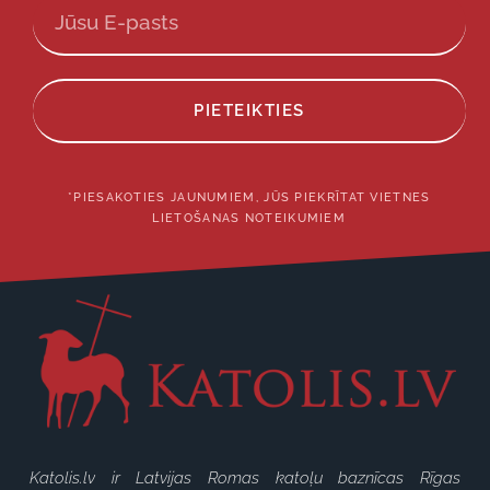
PIETEIKTIES
*PIESAKOTIES JAUNUMIEM, JŪS PIEKRĪTAT VIETNES
LIETOŠANAS NOTEIKUMIEM
Katolis.lv ir Latvijas Romas katoļu baznīcas Rīgas