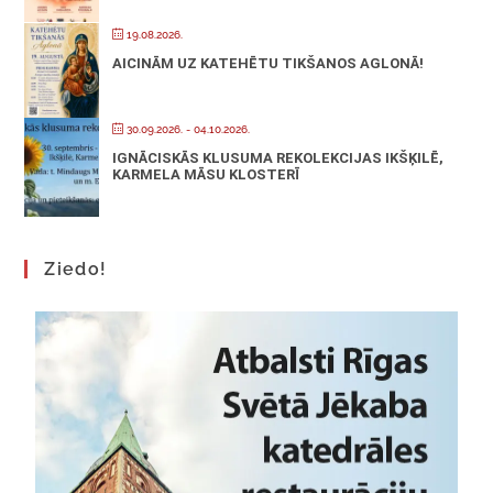
19.08.2026.
AICINĀM UZ KATEHĒTU TIKŠANOS AGLONĀ!
30.09.2026.
- 04.10.2026.
IGNĀCISKĀS KLUSUMA REKOLEKCIJAS IKŠĶILĒ,
KARMELA MĀSU KLOSTERĪ
Ziedo!