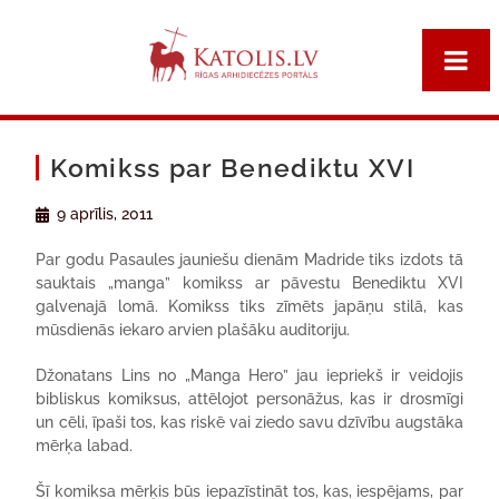
Komikss par Benediktu XVI
9 aprīlis, 2011
Par godu Pasaules jauniešu dienām Madride tiks izdots tā
sauktais „manga” komikss ar pāvestu Benediktu XVI
galvenajā lomā. Komikss tiks zīmēts japāņu stilā, kas
mūsdienās iekaro arvien plašāku auditoriju.
Džonatans Lins no „Manga Hero” jau iepriekš ir veidojis
bibliskus komiksus, attēlojot personāžus, kas ir drosmīgi
un cēli, īpaši tos, kas riskē vai ziedo savu dzīvību augstāka
mērķa labad.
Šī komiksa mērķis būs iepazīstināt tos, kas, iespējams, par