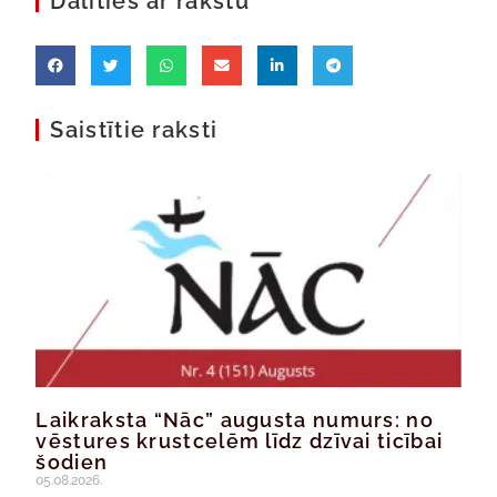
Dalīties ar rakstu
Saistītie raksti
Laikraksta “Nāc” augusta numurs: no
vēstures krustcelēm līdz dzīvai ticībai
šodien
05.08.2026.