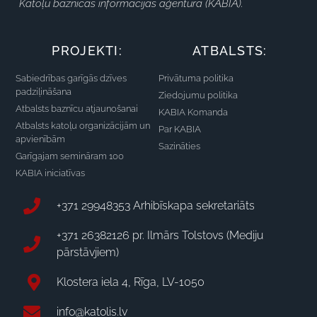
Katoļu baznīcas informācijas aģentūra (KABIA).
PROJEKTI:
ATBALSTS:
Sabiedrības garīgās dzīves
Privātuma politika
padziļināšana
Ziedojumu politika
Atbalsts baznīcu atjaunošanai
KABIA Komanda
Atbalsts katoļu organizācijām un
Par KABIA
apvienībām
Sazināties
Garīgajam semināram 100
KABIA iniciatīvas
+371 29948353 Arhibīskapa sekretariāts
+371 26382126 pr. Ilmārs Tolstovs (Mediju
pārstāvjiem)
Klostera iela 4, Rīga, LV-1050
info@katolis.lv