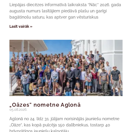
Liepājas diecēzes informatīvā laikraksta “Nāc” 2026. gada
augusta numurs lasītājiem piedāvā plašu un garīgi
bagātinošu saturu, kas aptver gan vēsturiskus
Lasīt vairāk »
„Oāzes” nometne Aglonā
05.08.2026.
Aglonā no 24. līdz 31. jūlijam norisinājās jauniešu nometne
„Oāze”, kas kopā pulcēja 150 dalībniekus, tostarp 40
brīvprātīgos jauniešu kalpotāju