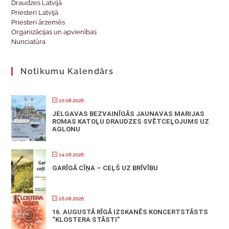
Draudzes Latvijā
Priesteri Latvijā
Priesteri ārzemēs
Organizācijas un apvienības
Nunciatūra
Notikumu Kalendārs
10.08.2026.
JELGAVAS BEZVAINĪGĀS JAUNAVAS MARIJAS
ROMAS KATOĻU DRAUDZES SVĒTCEĻOJUMS UZ
AGLONU
14.08.2026.
GARĪGĀ CĪŅA – CEĻŠ UZ BRĪVĪBU
16.08.2026.
16. AUGUSTĀ RĪGĀ IZSKANĒS KONCERTSTĀSTS
“KLOSTERA STĀSTI”