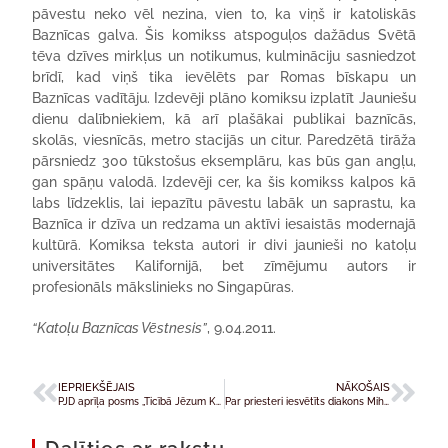
pāvestu neko vēl nezina, vien to, ka viņš ir katoliskās
Baznīcas galva. Šis komikss atspoguļos dažādus Svētā
tēva dzīves mirkļus un notikumus, kulmināciju sasniedzot
brīdī, kad viņš tika ievēlēts par Romas bīskapu un
Baznīcas vadītāju. Izdevēji plāno komiksu izplatīt Jauniešu
dienu dalībniekiem, kā arī plašākai publikai baznīcās,
skolās, viesnīcās, metro stacijās un citur. Paredzētā tirāža
pārsniedz 300 tūkstošus eksemplāru, kas būs gan angļu,
gan spāņu valodā. Izdevēji cer, ka šis komikss kalpos kā
labs līdzeklis, lai iepazītu pāvestu labāk un saprastu, ka
Baznīca ir dzīva un redzama un aktīvi iesaistās modernajā
kultūrā. Komiksa teksta autori ir divi jaunieši no katoļu
universitātes Kalifornijā, bet zīmējumu autors ir
profesionāls mākslinieks no Singapūras.
“Katoļu Baznīcas Vēstnesis”
, 9.04.2011.
IEPRIEKŠĒJAIS
NĀKOŠAIS
PJD aprīļa posms „Ticībā Jēzum Kristum, viņu neredzot”
Par priesteri iesvētīts diakons Mihails Volohovs