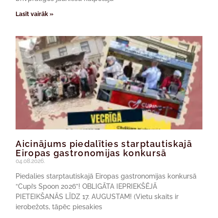
Lasīt vairāk »
Aicinājums piedalīties starptautiskajā
Eiropas gastronomijas konkursā
04.08.2026.
Piedalies starptautiskajā Eiropas gastronomijas konkursā
“Cupi’s Spoon 2026”! OBLIGĀTA IEPRIEKŠĒJĀ
PIETEIKŠANĀS LĪDZ 17. AUGUSTAM! (Vietu skaits ir
ierobežots, tāpēc piesakies