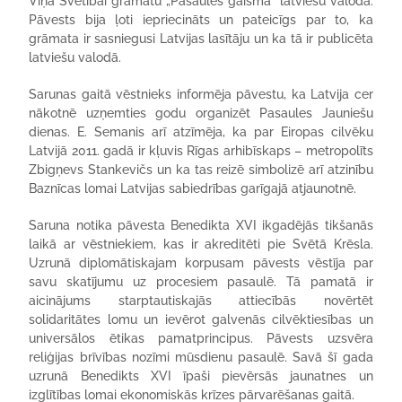
Viņa Svētībai grāmatu „Pasaules gaisma” latviešu valodā.
Pāvests bija ļoti iepriecināts un pateicīgs par to, ka
grāmata ir sasniegusi Latvijas lasītāju un ka tā ir publicēta
latviešu valodā.
Sarunas gaitā vēstnieks informēja pāvestu, ka Latvija cer
nākotnē uzņemties godu organizēt Pasaules Jauniešu
dienas. E. Semanis arī atzīmēja, ka par Eiropas cilvēku
Latvijā 2011. gadā ir kļuvis Rīgas arhibīskaps – metropolīts
Zbigņevs Stankevičs un ka tas reizē simbolizē arī atzinību
Baznīcas lomai Latvijas sabiedrības garīgajā atjaunotnē.
Saruna notika pāvesta Benedikta XVI ikgadējās tikšanās
laikā ar vēstniekiem, kas ir akreditēti pie Svētā Krēsla.
Uzrunā diplomātiskajam korpusam pāvests vēstīja par
savu skatījumu uz procesiem pasaulē. Tā pamatā ir
aicinājums starptautiskajās attiecībās novērtēt
solidaritātes lomu un ievērot galvenās cilvēktiesības un
universālos ētikas pamatprincipus. Pāvests uzsvēra
reliģijas brīvības nozīmi mūsdienu pasaulē. Savā šī gada
uzrunā Benedikts XVI īpaši pievērsās jaunatnes un
izglītības lomai ekonomiskās krīzes pārvarēšanas gaitā.