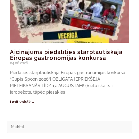
Aicinājums piedalīties starptautiskajā
Eiropas gastronomijas konkursā
04.08.2026.
Piedalies starptautiskajā Eiropas gastronomijas konkursā
“Cupi’s Spoon 2026”! OBLIGĀTA IEPRIEKŠĒJĀ
PIETEIKŠANĀS LĪDZ 17. AUGUSTAM! (Vietu skaits ir
ierobežots, tāpēc piesakies
Lasīt vairāk »