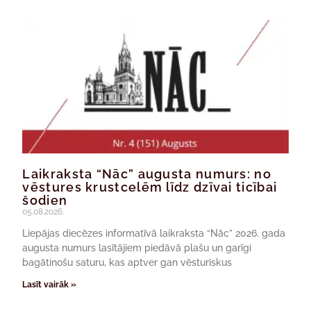
Laikraksta “Nāc” augusta numurs: no
vēstures krustcelēm līdz dzīvai ticībai
šodien
05.08.2026.
Liepājas diecēzes informatīvā laikraksta “Nāc” 2026. gada
augusta numurs lasītājiem piedāvā plašu un garīgi
bagātinošu saturu, kas aptver gan vēsturiskus
Lasīt vairāk »