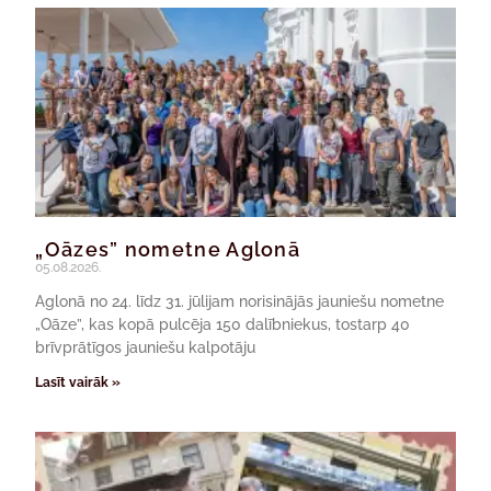
„Oāzes” nometne Aglonā
05.08.2026.
Aglonā no 24. līdz 31. jūlijam norisinājās jauniešu nometne
„Oāze”, kas kopā pulcēja 150 dalībniekus, tostarp 40
brīvprātīgos jauniešu kalpotāju
Lasīt vairāk »