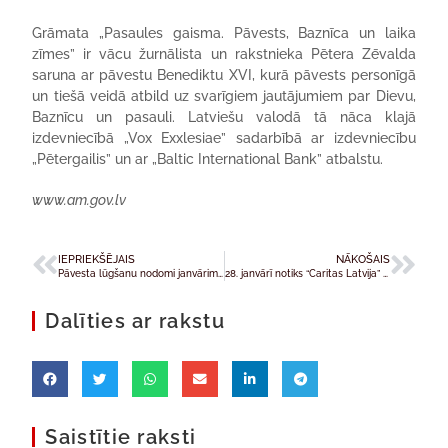
Grāmata „Pasaules gaisma. Pāvests, Baznīca un laika
zīmes” ir vācu žurnālista un rakstnieka Pētera Zēvalda
saruna ar pāvestu Benediktu XVI, kurā pāvests personīgā
un tiešā veidā atbild uz svarīgiem jautājumiem par Dievu,
Baznīcu un pasauli. Latviešu valodā tā nāca klajā
izdevniecībā „Vox Exxlesiae” sadarbībā ar izdevniecību
„Pētergailis” un ar „Baltic International Bank” atbalstu.
www.am.gov.lv
IEPRIEKŠĒJAIS
NĀKOŠAIS
Pāvesta lūgšanu nodomi janvārim veltīti dabas katastrofu upuriem un mieram
28. janvārī notiks “Caritas Latvija” brīvprātīgo apmācības seminārs
Dalīties ar rakstu
Saistītie raksti