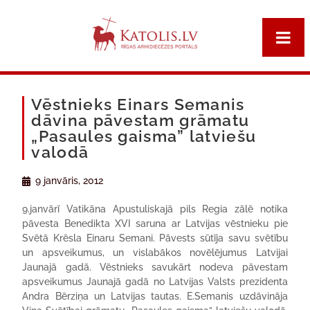
Vēstnieks Einars Semanis
dāvina pāvestam grāmatu
„Pasaules gaisma” latviešu
valodā
9 janvāris, 2012
9.janvārī Vatikāna Apustuliskajā pils Regia zālē notika
pāvesta Benedikta XVI saruna ar Latvijas vēstnieku pie
Svētā Krēsla Einaru Semani. Pāvests sūtīja savu svētību
un apsveikumus, un vislabākos novēlējumus Latvijai
Jaunajā gadā. Vēstnieks savukārt nodeva pāvestam
apsveikumus Jaunajā gadā no Latvijas Valsts prezidenta
Andra Bērziņa un Latvijas tautas. E.Semanis uzdāvināja