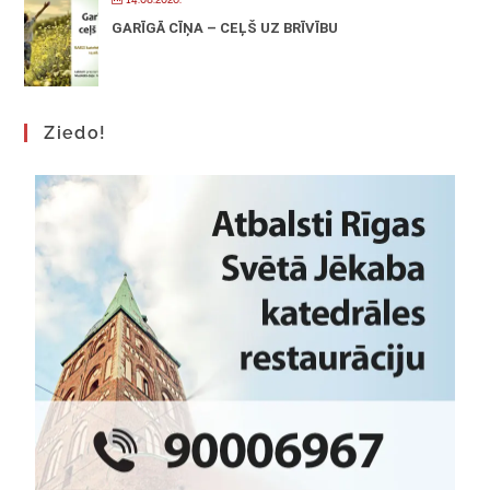
GARĪGĀ CĪŅA – CEĻŠ UZ BRĪVĪBU
Ziedo!