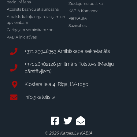
padziļināšana
Ziedojumu politika
Atbalsts baznīcu atjaunošanai
KABIA Komanda
Atbalsts katoļu organizācijām un
Par KABIA
apvienībām
Sazināties
Garīgajam semināram 100
KABIA iniciatīvas
+371 29948353 Arhibīskapa sekretariāts
+371 26382126 pr. Ilmārs Tolstovs (Mediju
pārstāvjiem)
Klostera iela 4, Rīga, LV-1050
info@katolis.lv
© 2026 Katolis.lv KABIA