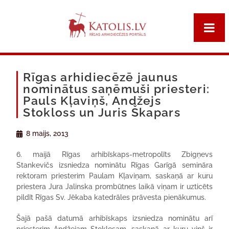
Rīgas arhidiecēzē jaunus
nominātus saņēmuši priesteri:
Pauls Kļaviņš, Andžejs
Stokloss un Juris Škapars
8 maijs, 2013
6. maijā Rīgas arhibīskaps-metropolīts Zbigņevs
Stankevičs izsniedza nominātu Rīgas Garīgā semināra
rektoram priesterim Paulam Kļaviņam, saskaņā ar kuru
priestera Jura Jalinska prombūtnes laikā viņam ir uzticēts
pildīt Rīgas Sv. Jēkaba katedrāles prāvesta pienākumus.
Šajā pašā datumā arhibīskaps izsniedza nominātu arī