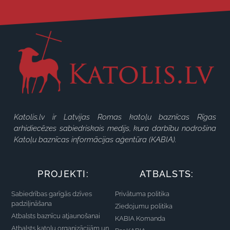
Katolis.lv ir Latvijas Romas katoļu baznīcas Rīgas
arhidiecēzes sabiedriskais medijs, kura darbību nodrošina
Katoļu baznīcas informācijas aģentūra (KABIA).
PROJEKTI:
ATBALSTS:
Sabiedrības garīgās dzīves
Privātuma politika
padziļināšana
Ziedojumu politika
Atbalsts baznīcu atjaunošanai
KABIA Komanda
Atbalsts katoļu organizācijām un