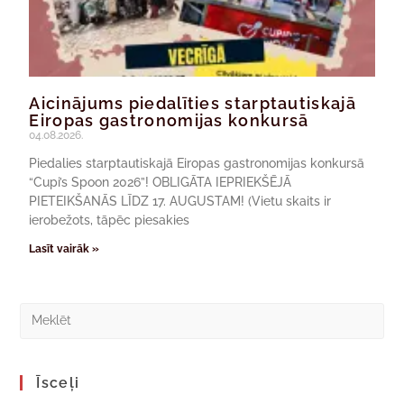
Aicinājums piedalīties starptautiskajā
Eiropas gastronomijas konkursā
04.08.2026.
Piedalies starptautiskajā Eiropas gastronomijas konkursā
“Cupi’s Spoon 2026”! OBLIGĀTA IEPRIEKŠĒJĀ
PIETEIKŠANĀS LĪDZ 17. AUGUSTAM! (Vietu skaits ir
ierobežots, tāpēc piesakies
Lasīt vairāk »
Īsceļi