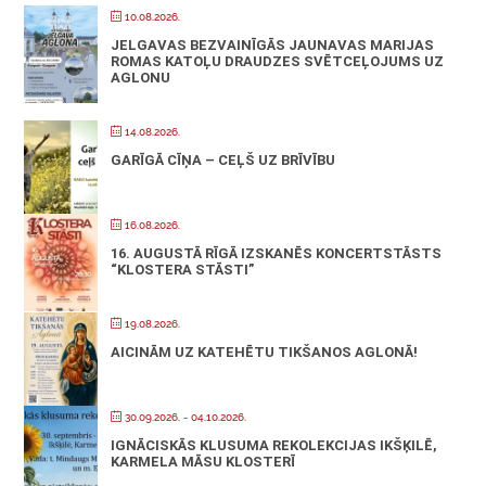
10.08.2026.
JELGAVAS BEZVAINĪGĀS JAUNAVAS MARIJAS
ROMAS KATOĻU DRAUDZES SVĒTCEĻOJUMS UZ
AGLONU
14.08.2026.
GARĪGĀ CĪŅA – CEĻŠ UZ BRĪVĪBU
16.08.2026.
16. AUGUSTĀ RĪGĀ IZSKANĒS KONCERTSTĀSTS
“KLOSTERA STĀSTI”
19.08.2026.
AICINĀM UZ KATEHĒTU TIKŠANOS AGLONĀ!
30.09.2026.
- 04.10.2026.
IGNĀCISKĀS KLUSUMA REKOLEKCIJAS IKŠĶILĒ,
KARMELA MĀSU KLOSTERĪ