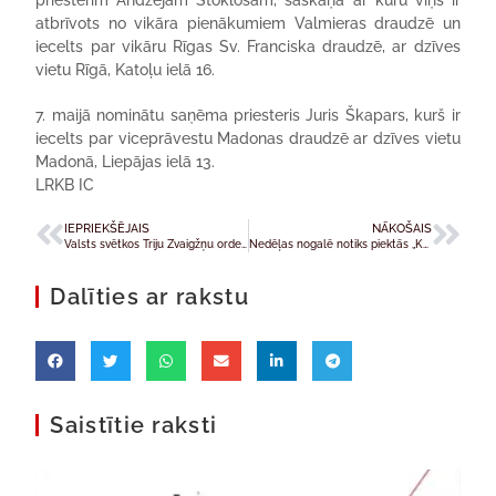
priesterim Andžejam Stoklosam, saskaņā ar kuru viņš ir
atbrīvots no vikāra pienākumiem Valmieras draudzē un
iecelts par vikāru Rīgas Sv. Franciska draudzē, ar dzīves
vietu Rīgā, Katoļu ielā 16.
7. maijā nominātu saņēma priesteris Juris Škapars, kurš ir
iecelts par viceprāvestu Madonas draudzē ar dzīves vietu
Madonā, Liepājas ielā 13.
LRKB IC
IEPRIEKŠĒJAIS
NĀKOŠAIS
Valsts svētkos Triju Zvaigžņu ordeni saņēma bīskaps Ā. A. Brumanis
Nedēļas nogalē notiks piektās „Katoļu studentu dienas 2013”
Dalīties ar rakstu
Saistītie raksti