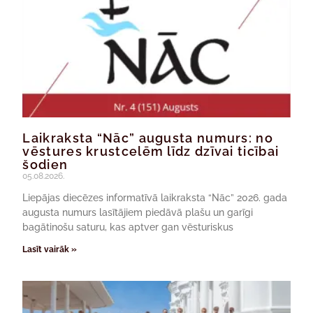
Laikraksta “Nāc” augusta numurs: no
vēstures krustcelēm līdz dzīvai ticībai
šodien
05.08.2026.
Liepājas diecēzes informatīvā laikraksta “Nāc” 2026. gada
augusta numurs lasītājiem piedāvā plašu un garīgi
bagātinošu saturu, kas aptver gan vēsturiskus
Lasīt vairāk »