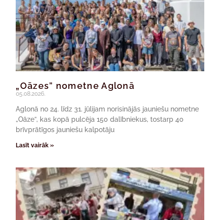
„Oāzes” nometne Aglonā
05.08.2026.
Aglonā no 24. līdz 31. jūlijam norisinājās jauniešu nometne
„Oāze”, kas kopā pulcēja 150 dalībniekus, tostarp 40
brīvprātīgos jauniešu kalpotāju
Lasīt vairāk »