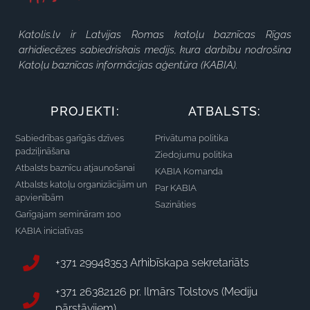
Katolis.lv ir Latvijas Romas katoļu baznīcas Rīgas
arhidiecēzes sabiedriskais medijs, kura darbību nodrošina
Katoļu baznīcas informācijas aģentūra (KABIA).
PROJEKTI:
ATBALSTS:
Sabiedrības garīgās dzīves
Privātuma politika
padziļināšana
Ziedojumu politika
Atbalsts baznīcu atjaunošanai
KABIA Komanda
Atbalsts katoļu organizācijām un
Par KABIA
apvienībām
Sazināties
Garīgajam semināram 100
KABIA iniciatīvas
+371 29948353 Arhibīskapa sekretariāts
+371 26382126 pr. Ilmārs Tolstovs (Mediju
pārstāvjiem)