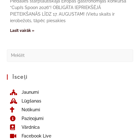
Piedalies starptautiskajā Eiropas gastronomijas konkursā
“Cupi’s Spoon 2026”! OBLIGĀTA IEPRIEKŠĒJĀ
PIETEIKŠANĀS LĪDZ 17. AUGUSTAM! (Vietu skaits ir
ierobežots, tāpēc piesakies
Lasīt vairāk »
Īsceļi
Jaunumi
Lūgšanas
Notikumi
Paziņojumi
Vārdnīca
Facebook Live