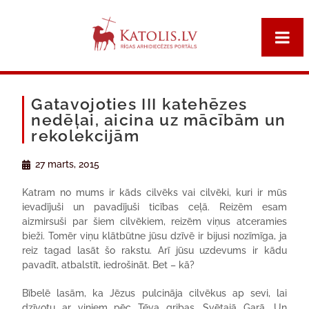
Gatavojoties III katehēzes
nedēļai, aicina uz mācībām un
rekolekcijām
27 marts, 2015
Katram no mums ir kāds cilvēks vai cilvēki, kuri ir mūs
ievadījuši un pavadījuši ticības ceļā. Reizēm esam
aizmirsuši par šiem cilvēkiem, reizēm viņus atceramies
bieži. Tomēr viņu klātbūtne jūsu dzīvē ir bijusi nozīmīga, ja
reiz tagad lasāt šo rakstu. Arī jūsu uzdevums ir kādu
pavadīt, atbalstīt, iedrošināt. Bet – kā?
Bībelē lasām, ka Jēzus pulcināja cilvēkus ap sevi, lai
dzīvotu ar viņiem pēc Tēva gribas, Svētajā Garā. Un