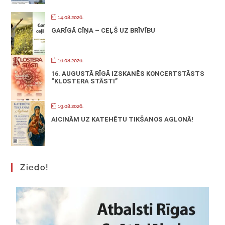
14.08.2026.
GARĪGĀ CĪŅA – CEĻŠ UZ BRĪVĪBU
16.08.2026.
16. AUGUSTĀ RĪGĀ IZSKANĒS KONCERTSTĀSTS
“KLOSTERA STĀSTI”
19.08.2026.
AICINĀM UZ KATEHĒTU TIKŠANOS AGLONĀ!
Ziedo!