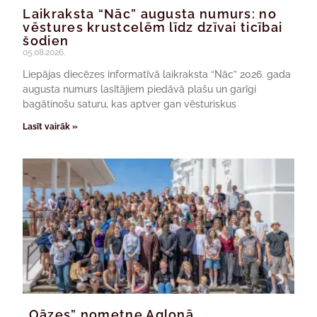
Laikraksta “Nāc” augusta numurs: no
vēstures krustcelēm līdz dzīvai ticībai
šodien
05.08.2026.
Liepājas diecēzes informatīvā laikraksta “Nāc” 2026. gada
augusta numurs lasītājiem piedāvā plašu un garīgi
bagātinošu saturu, kas aptver gan vēsturiskus
Lasīt vairāk »
„Oāzes” nometne Aglonā