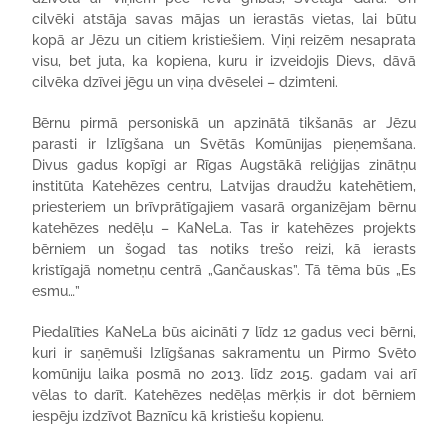
cilvēki atstāja savas mājas un ierastās vietas, lai būtu
kopā ar Jēzu un citiem kristiešiem. Viņi reizēm nesaprata
visu, bet juta, ka kopiena, kuru ir izveidojis Dievs, dāvā
cilvēka dzīvei jēgu un viņa dvēselei – dzimteni.
Bērnu pirmā personiskā un apzinātā tikšanās ar Jēzu
parasti ir Izlīgšana un Svētās Komūnijas pieņemšana.
Divus gadus kopīgi ar Rīgas Augstākā reliģijas zinātņu
institūta Katehēzes centru, Latvijas draudžu katehētiem,
priesteriem un brīvprātīgajiem vasarā organizējam bērnu
katehēzes nedēļu – KaNeLa. Tas ir katehēzes projekts
bērniem un šogad tas notiks trešo reizi, kā ierasts
kristīgajā nometņu centrā „Gančauskas”. Tā tēma būs „Es
esmu…”
Piedalīties KaNeLa būs aicināti 7 līdz 12 gadus veci bērni,
kuri ir saņēmuši Izlīgšanas sakramentu un Pirmo Svēto
komūniju laika posmā no 2013. līdz 2015. gadam vai arī
vēlas to darīt. Katehēzes nedēļas mērķis ir dot bērniem
iespēju izdzīvot Baznīcu kā kristiešu kopienu.