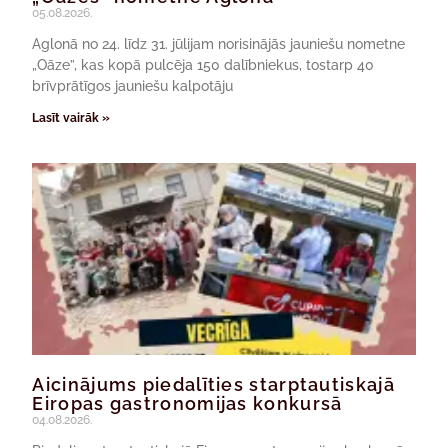
05.08.2026.
Aglonā no 24. līdz 31. jūlijam norisinājās jauniešu nometne
„Oāze”, kas kopā pulcēja 150 dalībniekus, tostarp 40
brīvprātīgos jauniešu kalpotāju
Lasīt vairāk »
Aicinājums piedalīties starptautiskajā
Eiropas gastronomijas konkursā
04.08.2026.