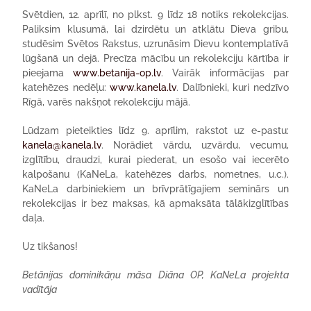
Svētdien, 12. aprīlī, no plkst. 9 līdz 18 notiks rekolekcijas.
Paliksim klusumā, lai dzirdētu un atklātu Dieva gribu,
studēsim Svētos Rakstus, uzrunāsim Dievu kontemplatīvā
lūgšanā un dejā. Precīza mācību un rekolekciju kārtība ir
pieejama
www.betanija-op.lv
. Vairāk informācijas par
katehēzes nedēļu:
www.kanela.lv
. Dalībnieki, kuri nedzīvo
Rīgā, varēs nakšņot rekolekciju mājā.
Lūdzam pieteikties līdz 9. aprīlim, rakstot uz e-pastu:
kanela@kanela.lv
. Norādiet vārdu, uzvārdu, vecumu,
izglītību, draudzi, kurai piederat, un esošo vai iecerēto
kalpošanu (KaNeLa, katehēzes darbs, nometnes, u.c.).
KaNeLa darbiniekiem un brīvprātīgajiem seminārs un
rekolekcijas ir bez maksas, kā apmaksāta tālākizglītības
daļa.
Uz tikšanos!
Betānijas dominikāņu māsa Diāna OP, KaNeLa projekta
vadītāja