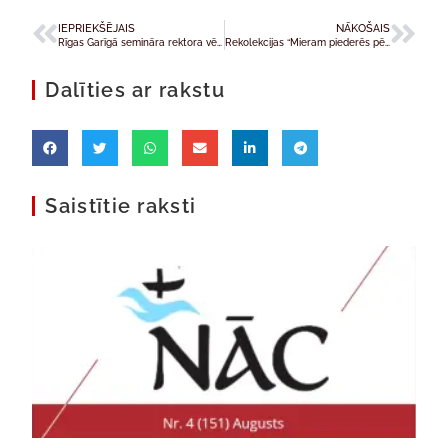
IEPRIEKŠĒJAIS
NĀKOŠAIS
Rīgas Garīgā semināra rektora vēstule, Pūpolu svētdienu sagaidot
Rekolekcijas “Mieram piederēs pēdējais vārds”
Dalīties ar rakstu
Saistītie raksti