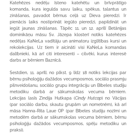
Katehēzes nedēļu īsteno katehētu un brīvprātīgo
komanda, kura iegulda savu laiku, spēkus, talantus un
zināšanas, pavadot bērnus ceļā uz Dieva pieredzi. Ir
pienācis laiks nostiprināt iegūto pieredzi, papildināt un
iegūt jaunas zināšanas. Tāpēc 11. un 12. aprīlī Betānijas
dominikāņu māsu Sv. Jāzepa klosterī notiks katehēzes
nedēļas KaNeLa vadītāju un animatoru izglītības kursi un
rekolekcijas. Uz tiem ir aicināti visi KaNeLa komandas
dalībnieki, kā arī citi interesenti – cilvēki, kurus interesē
darbs ar bērniem Baznīcā.
Sestdien, 11. aprīlī, no plkst. 9 līdz 18 notiks lekcijas par
bērnu psiholoģiju dažādos vecumposmos, sociālo prasmju
pilnveidošanu, sociālo grupu integrāciju un Bībeles studiju
metodiku darbā ar sākumskolas vecuma bērniem.
Lekcijas lasīs Zindija Hutkapa (
Cindy Hutcap
) no Vācijas
(par sociālo darbu, skautu grupām un nometnēm), kā arī
māsa Hanna-Rita Laue OP (par Bībeles studiju nozīmi un
metodēm darbā ar sākumskolas vecuma bērniem, bērnu
psiholoģiju dažādos vecumposmos, spēļu metodiku un
praksi).