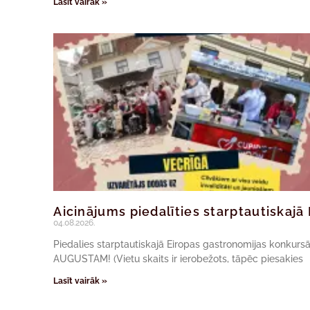
Lasīt vairāk »
Aicinājums piedalīties starptautiskaj
04.08.2026.
Piedalies starptautiskajā Eiropas gastronomijas konkur
AUGUSTAM! (Vietu skaits ir ierobežots, tāpēc piesakies
Lasīt vairāk »