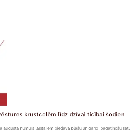
ēstures krustcelēm līdz dzīvai ticībai šodien
da augusta numurs lasītājiem piedāvā plašu un garīgi bagātinošu satu