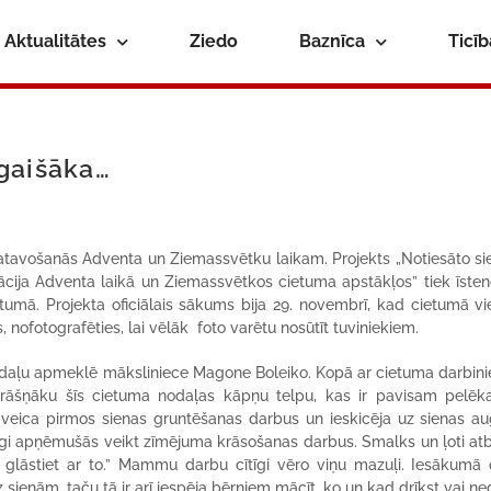
Aktualitātes
Ziedo
Baznīca
Ticī
gaišāka…
tavošanās Adventa un Ziemassvētku laikam. Projekts „Notiesāto si
ācija Adventa laikā un Ziemassvētkos cietuma apstākļos” tiek īsten
etumā. Projekta oficiālais sākums bija 29. novembrī, kad cietumā vi
 nofotografēties, lai vēlāk foto varētu nosūtīt tuviniekiem.
daļu apmeklē māksliniece Magone Boleiko. Kopā ar cietuma darbin
āšņāku šīs cietuma nodaļas kāpņu telpu, kas ir pavisam pelēk
 veica pirmos sienas gruntēšanas darbus un ieskicēja uz sienas a
i apņēmušās veikt zīmējuma krāsošanas darbus. Smalks un ļoti atb
t glāstiet ar to.” Mammu darbu cītīgi vēro viņu mazuļi. Iesākumā
ienām, taču tā ir arī iespēja bērniem mācīt, ko un kad drīkst vai ned