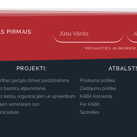
S PIRMAIS:
*PIESAKOTIES JAUNUMIEM,
PROJEKTI:
ATBALST
rības garīgās dzīves padziļināšana
Privātuma politika
ts baznīcu atjaunošanai
Ziedojumu politika
ts katoļu organizācijām un apvienībām
KABIA Komanda
ajam semināram 100
Par KABIA
iniciatīvas
Sazināties