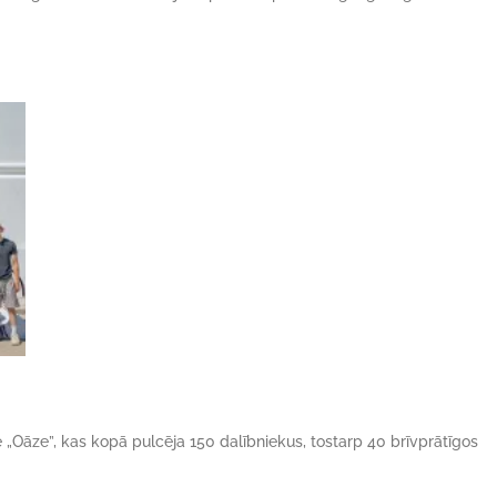
ne „Oāze”, kas kopā pulcēja 150 dalībniekus, tostarp 40 brīvprātīgos