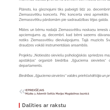
Plānots, ka gleznojumi tiks pabeigti līdz 20. decembr
Ziemassvētku koncerts. Pēc koncerta viesi apmeklēs 
Ziemassvētku pārdomām pie sadraudzības tējas galda.
Mātes un bērnu nodaļā Ziemassvētku noskaņu ienesīs ar
apciemojums 25. decembrī, kad bērni saņems dāvanas,
notiks Ziemassvētku dievkalpojums. Tajā muzicēs Sv
draudzes vokāli instrumentālais ansamblis.
Projektu „Notiesāto sieviešu psiholoģiskās spriedzes ma
apstākļos” organizē biedrība „Iļģuciema sievietes” 
departaments.
Biedrības „Iļģuciema sievietes” valdes priekšsēdētāja un pr
IEPRIEKŠĒJAIS
Mūzika 3. Adventē Svētās Marijas Magdalēnas baznīcā
Dalīties ar rakstu