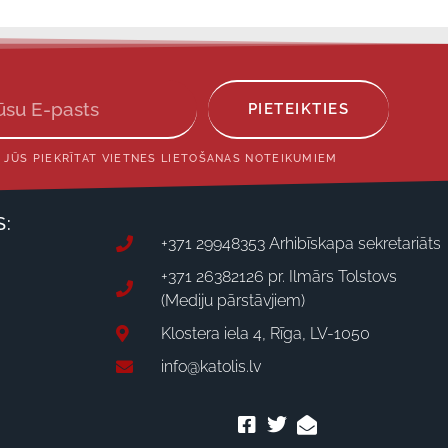
PIETEIKTIES
 JŪS PIEKRĪTAT VIETNES LIETOŠANAS NOTEIKUMIEM
S:
+371 29948353 Arhibīskapa sekretariāts
+371 26382126 pr. Ilmārs Tolstovs
(Mediju pārstāvjiem)
Klostera iela 4, Rīga, LV-1050
info@katolis.lv