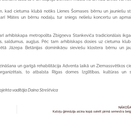
im, kad cietuma klubā notiks Lienes Šomases bērnu un jauniešu st
arī Mātes un bērnu nodaļu, tur sniegs nelielu koncertu un apmai
ī arhibīskapa metropolīta Zbigņeva Stankeviča tradicionālais ikga
 saldumus, augļus. Pēc tam arhibīskaps dosies uz cietuma klub
ētā Jāzepa Betānijas dominikāņu sieviešu klostera bērnu un ja
zināšana un garīgā rehabilitācija Adventa laikā un Ziemassvētkos c
organizētais, to atbalsta Rīgas domes Izglītības, kultūras un 
ojekta vadītāja Daina Strelēvica
NĀKOŠA
Katoļu ģimnāzija aicina kopā svinēt pirmā semestra bei