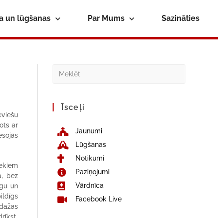
ba un lūgšanas
Par Mums
Sazināties
Īsceļi
eviešu
ots ar
Jaunumi
esojās
Lūgšanas
Notikumi
iekiem
Paziņojumi
a, bez
Vārdnīca
ugu un
ildīgs
Facebook Live
 dažas
rīkst.