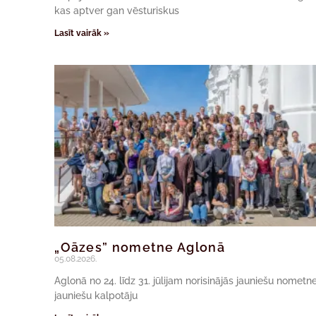
kas aptver gan vēsturiskus
Lasīt vairāk »
„Oāzes” nometne Aglonā
05.08.2026.
Aglonā no 24. līdz 31. jūlijam norisinājās jauniešu nomet
jauniešu kalpotāju