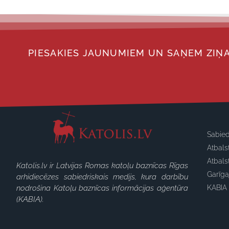
PIESAKIES JAUNUMIEM UN SAŅEM ZIŅA
Sabied
Atbals
Atbals
Katolis.lv ir Latvijas Romas katoļu baznīcas Rīgas
Garīg
arhidiecēzes sabiedriskais medijs, kura darbību
nodrošina Katoļu baznīcas informācijas aģentūra
KABIA 
(KABIA).