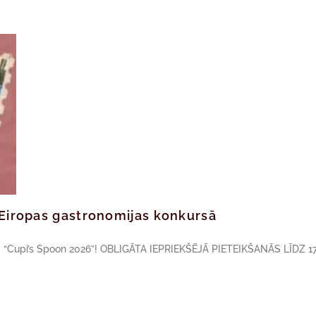
ā Eiropas gastronomijas konkursā
sā “Cupi’s Spoon 2026”! OBLIGĀTA IEPRIEKŠĒJĀ PIETEIKŠANĀS LĪDZ 17