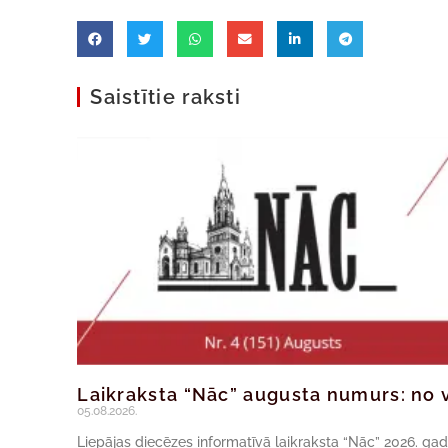
Saistītie raksti
Laikraksta “Nāc” augusta numurs: no v
05.08.2026.
Liepājas diecēzes informatīvā laikraksta “Nāc” 2026. ga