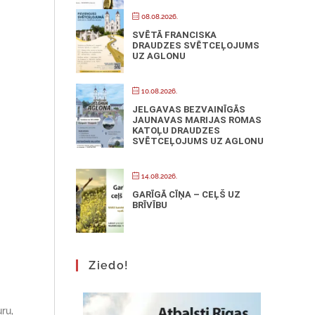
08.08.2026.
SVĒTĀ FRANCISKA
DRAUDZES SVĒTCEĻOJUMS
UZ AGLONU
10.08.2026.
JELGAVAS BEZVAINĪGĀS
JAUNAVAS MARIJAS ROMAS
KATOĻU DRAUDZES
SVĒTCEĻOJUMS UZ AGLONU
14.08.2026.
GARĪGĀ CĪŅA – CEĻŠ UZ
BRĪVĪBU
Ziedo!
ru,