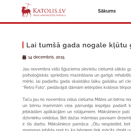
Sākums
Lai tumšā gada nogale kļūtu 
14 decembris, 2015
Jau novembra vidū Iļģuciema sieviešu cietumā sākās ga
psiholoģiskās spriedzes mazināšana un garīgā rehabilit
mērķi, lai padarītu gada skaistāko laiku gaišāku arī ci
“Retro Foto”, piedāvājot dāmām ietērpties krāšņos tērpos,
Taču jau no novembra vidus cietuma Mātes un bērna no
un bērnu mammām viņa pārrunāja iespējas padarīt kr
jebkādām aplikācijām un rotājumiem. Māksliniece pati
dzīvnieku veidolus. Bet dažas māmiņas pavisam drosmīg
ir šīs darbs. Māksliniece pamāca: „Otu nespiediet, be
mammas iebilda pret to, ka bērniem tiek mācīts zīmēt uz s