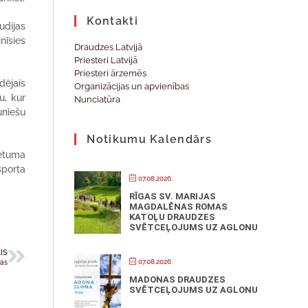
Kontakti
udijas
nīsies
Draudzes Latvijā
Priesteri Latvijā
Priesteri ārzemēs
dējais
Organizācijas un apvienības
u, kur
Nunciatūra
uniešu
Notikumu Kalendārs
ietuma
sporta
07.08.2026.
RĪGAS SV. MARIJAS
MAGDALĒNAS ROMAS
KATOĻU DRAUDZES
SVĒTCEĻOJUMS UZ AGLONU
IS
07.08.2026.
gas
MADONAS DRAUDZES
SVĒTCEĻOJUMS UZ AGLONU