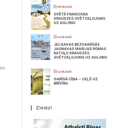
08.08.2026.
SVĒTĀ FRANCISKA
DRAUDZES SVĒTCEĻOJUMS
UZ AGLONU
10.08.2026.
JELGAVAS BEZVAINĪGĀS
JAUNAVAS MARIJAS ROMAS
KATOĻU DRAUDZES
SVĒTCEĻOJUMS UZ AGLONU
ru,
14.08.2026.
GARĪGĀ CĪŅA – CEĻŠ UZ
BRĪVĪBU
Ziedo!