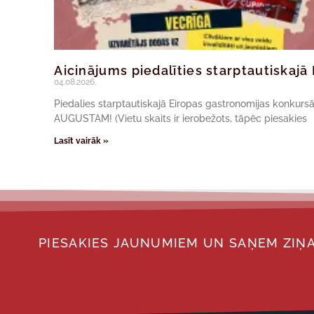
Aicinājums piedalīties starptautiskaj
04.08.2026.
Piedalies starptautiskajā Eiropas gastronomijas konkur
AUGUSTAM! (Vietu skaits ir ierobežots, tāpēc piesakies
Lasīt vairāk »
PIESAKIES JAUNUMIEM UN SAŅEM ZIŅA