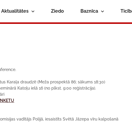
Aktualitātes
Ziedo
Baznīca
Ticī
nference.
stus Karaļa draudzē (Meža prospektā 86; sākums 18:30)
minārā Katoļu ielā 16 (no plkst. 9:00 reģistrācija).
āri
ANKETU
isijas vadītājs Polijā, iesaistīts Svētā Jāzepa vīru kalpošanā