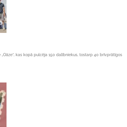
ne „Oāze”, kas kopā pulcēja 150 dalībniekus, tostarp 40 brīvprātīgos