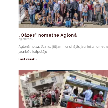
„Oāzes” nometne Aglonā
05.08.2026.
Aglonā no 24. līdz 31. jūlijam norisinājās jauniešu nomet
jauniešu kalpotāju
Lasīt vairāk »