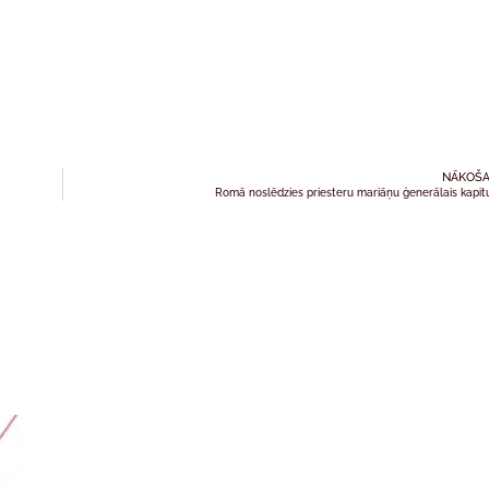
NĀKOŠA
Romā noslēdzies priesteru mariāņu ģenerālais kapit