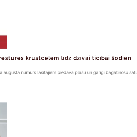
ēstures krustcelēm līdz dzīvai ticībai šodien
da augusta numurs lasītājiem piedāvā plašu un garīgi bagātinošu satu