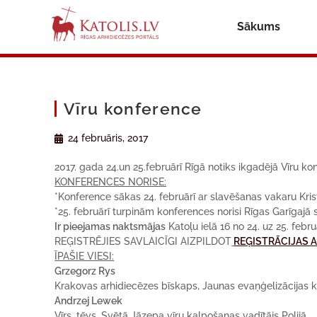
Sākums
Vīru konference
24 februāris, 2017
2017. gada 24.un 25.februārī Rīgā notiks ikgadējā Vīru ko
KONFERENCES NORISE:
*Konference sākas 24. februārī ar slavēšanas vakaru Kri
*25. februārī turpinām konferences norisi Rīgas Garīgajā se
Ir pieejamas naktsmājas
Katoļu ielā 16 no 24. uz 25. febru
REĢISTRĒJIES SAVLAICĪGI AIZPILDOT
REĢISTRĀCIJAS 
ĪPAŠIE VIESI:
Grzegorz Rys
Krakovas arhidiecēzes bīskaps, Jaunas evaņģelizācijas kom
Andrzej Lewek
Vīrs, tēvs, Svētā Jāzepa vīru kalpošanas vadītājs Polijā