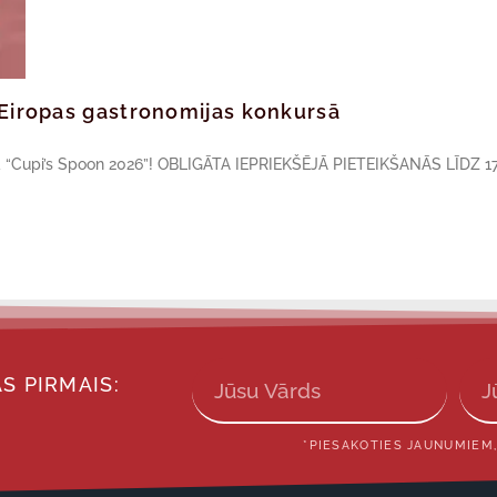
ā Eiropas gastronomijas konkursā
sā “Cupi’s Spoon 2026”! OBLIGĀTA IEPRIEKŠĒJĀ PIETEIKŠANĀS LĪDZ 17
S PIRMAIS:
*PIESAKOTIES JAUNUMIEM,