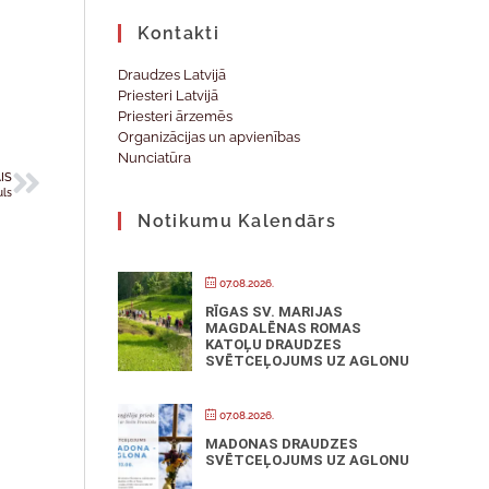
Kontakti
Draudzes Latvijā
Priesteri Latvijā
Priesteri ārzemēs
Organizācijas un apvienības
Nunciatūra
IS
uls
Notikumu Kalendārs
07.08.2026.
RĪGAS SV. MARIJAS
MAGDALĒNAS ROMAS
KATOĻU DRAUDZES
SVĒTCEĻOJUMS UZ AGLONU
07.08.2026.
MADONAS DRAUDZES
SVĒTCEĻOJUMS UZ AGLONU