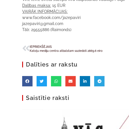
Dalības maksa:
15 EUR
VAIRĀK INFORMĀCIJAS:
www.facebook.com/jazepaviri
jazepaviri@gmail.com
Tālr. 29555886 (Raimonds)
IEPRIEKŠĒJAIS
Katoļu mediju centra atbalstam saziedoti 2869.6 eiro
Dalīties ar rakstu
Saistītie raksti