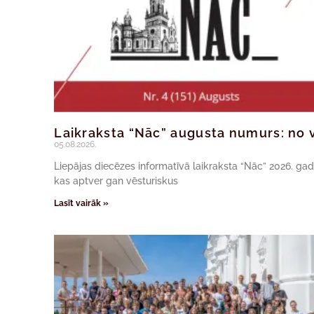
Laikraksta “Nāc” augusta numurs: no v
05.08.2026.
Liepājas diecēzes informatīvā laikraksta “Nāc” 2026. ga
kas aptver gan vēsturiskus
Lasīt vairāk »