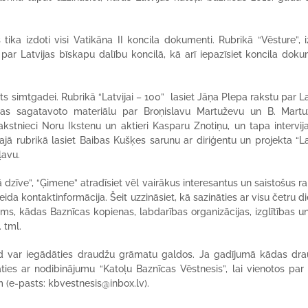
tika izdoti visi Vatikāna II koncila dokumenti. Rubrikā “Vēsture”, i
 par Latvijas bīskapu dalību koncilā, kā arī iepazīsiet koncila dok
s simtgadei. Rubrikā “Latvijai – 100” lasiet Jāņa Plepa rakstu par La
nas sagatavoto materiālu par Broņislavu Martuževu un B. Mart
kstnieci Noru Ikstenu un aktieri Kasparu Znotiņu, un tapa intervij
t šajā rubrikā lasiet Baibas Kušķes sarunu ar diriģentu un projekta “La
Kļavu.
ā dzīve”, “Ģimene” atradīsiet vēl vairākus interesantus un saistošus ra
a kontaktinformācija. Šeit uzzināsiet, kā sazināties ar visu četru d
s, kādas Baznīcas kopienas, labdarības organizācijas, izglītības un
. tml.
gad var iegādāties draudžu grāmatu galdos. Ja gadījumā kādas dr
es ar nodibinājumu “Katoļu Baznīcas Vēstnesis”, lai vienotos par
(e-pasts: kbvestnesis@inbox.lv).