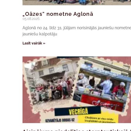
„Oāzes” nometne Aglonā
05.08.2026.
Aglonā no 24. līdz 31. jūlijam norisinājās jauniešu nomet
jauniešu kalpotāju
Lasīt vairāk »