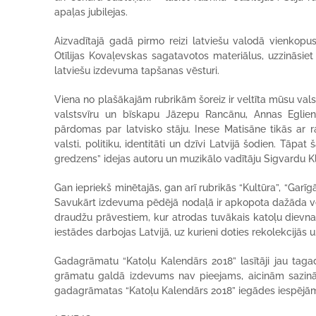
apaļas jubilejas.
Aizvadītajā gadā pirmo reizi latviešu valodā vienkopus 
Otīlijas Kovaļevskas sagatavotos materiālus, uzzināsiet
latviešu izdevuma tapšanas vēsturi.
Viena no plašākajām rubrikām šoreiz ir veltīta mūsu valst
valstsvīru un bīskapu Jāzepu Rancānu, Annas Eglie
pārdomas par latvisko stāju. Inese Matisāne tikās ar ra
valsti, politiku, identitāti un dzīvi Latvijā šodien. Tāpa
gredzens” idejas autoru un muzikālo vadītāju Sigvardu 
Gan iepriekš minētajās, gan arī rubrikās “Kultūra”, “Garīg
Savukārt izdevuma pēdējā nodaļā ir apkopota dažāda veid
draudžu prāvestiem, kur atrodas tuvākais katoļu dievnam
iestādes darbojas Latvijā, uz kurieni doties rekolekcijās u
Gadagrāmatu “Katoļu Kalendārs 2018” lasītāji jau ta
grāmatu galdā izdevums nav pieejams, aicinām sazināti
gadagrāmatas “Katoļu Kalendārs 2018” iegādes iespējām 