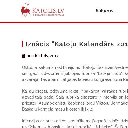
Sākums
Iznācis “Katoļu Kalendārs 20
10 oktobris, 2017
Oktobra sākumā nodibinājums “Katoļu Baznīcas Vēstnesi
simtgadi, izdevumā ir jubilejas rubrika “Latvijai -100”
akvareļa. Tas ataino Latgales latviešu kongresa norisi Rē
Kā jau ierasts, izdevumā raksti ir sakārtoti vairākās rub
aizvadītajā gadā. Šajā rubrikā citastarp ir intervija ar š
priesteri Asumpcionistu kopienas brāli Viktoru Jermak
Baskāju Karmela māsu klosterī Ikšķilē.
Intervijas ar priesteriem, kas nākamajā gadā svinēs dzīve
un Oskaru Jabloņski – lasiet rubrikā “Jubilejas”. Šajā 