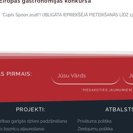
ā Eiropas gastronomijas konkursā
sā “Cupi’s Spoon 2026”! OBLIGĀTA IEPRIEKŠĒJĀ PIETEIKŠANĀS LĪDZ 17
S PIRMAIS:
*PIESAKOTIES JAUNUMIEM,
PROJEKTI:
ATBALST
rības garīgās dzīves padziļināšana
Privātuma politika
ts baznīcu atjaunošanai
Ziedojumu politika