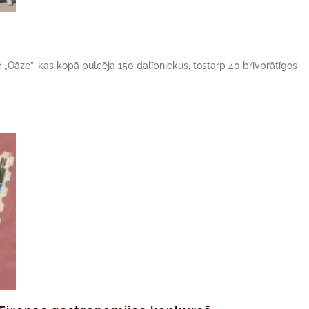
ne „Oāze”, kas kopā pulcēja 150 dalībniekus, tostarp 40 brīvprātīgos