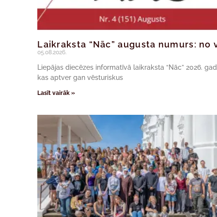
Laikraksta “Nāc” augusta numurs: no v
05.08.2026.
Liepājas diecēzes informatīvā laikraksta “Nāc” 2026. ga
kas aptver gan vēsturiskus
Lasīt vairāk »