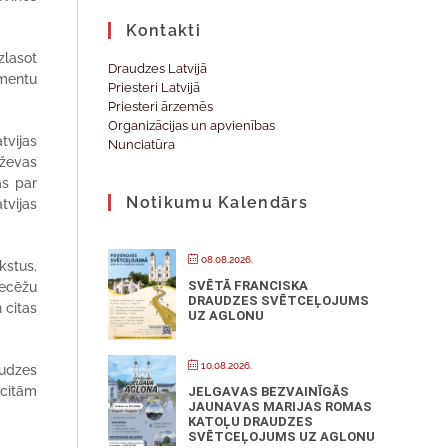
Kontakti
zlasot
Draudzes Latvijā
umentu
Priesteri Latvijā
Priesteri ārzemēs
Organizācijas un apvienības
tvijas
Nunciatūra
uževas
as par
Notikumu Kalendārs
tvijas
08.08.2026.
kstus.
SVĒTĀ FRANCISKA
iecēžu
DRAUDZES SVĒTCEĻOJUMS
 citas
UZ AGLONU
10.08.2026.
audzes
 citām
JELGAVAS BEZVAINĪGĀS
JAUNAVAS MARIJAS ROMAS
KATOĻU DRAUDZES
SVĒTCEĻOJUMS UZ AGLONU