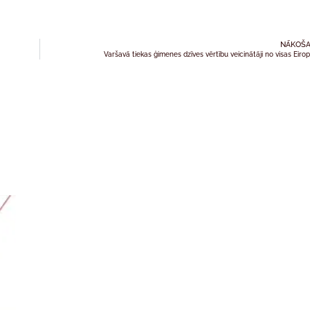
NĀKOŠA
Varšavā tiekas ģimenes dzīves vērtību veicinātāji no visas Eiro