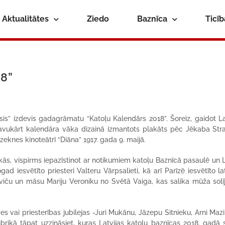
Aktualitātes
Ziedo
Baznīca
Ticī
18”
s” izdevis gadagrāmatu “Katoļu Kalendārs 2018”. Šoreiz, gaidot La
, savukārt kalendāra vāka dizainā izmantots plakāts pēc Jēkaba Str
zeknes kinoteātrī “Diāna” 1917. gada 9. maijā.
rikās, vispirms iepazīstinot ar notikumiem katoļu Baznīcā pasaulē un L
ogad iesvētīto priesteri Valteru Vārpsalieti, kā arī Parīzē iesvētīto la
oviču un māsu Mariju Veroniku no Svētā Vaiga, kas salika mūža sol
s vai priesterības jubilejas -Juri Mukānu, Jāzepu Sitnieku, Arni Mazi
rubrikā tāpat uzzināsiet, kuras Latvijas katoļu baznīcas 2018. gadā 