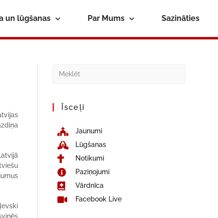
ba un lūgšanas
Par Mums
Sazināties
Īsceļi
tvijas
azdiņa
Jaunumi
Lūgšanas
atvijā
Notikumi
tviešu
Paziņojumi
ījumus
Vārdnīca
Facebook Live
ļevski
svinēs