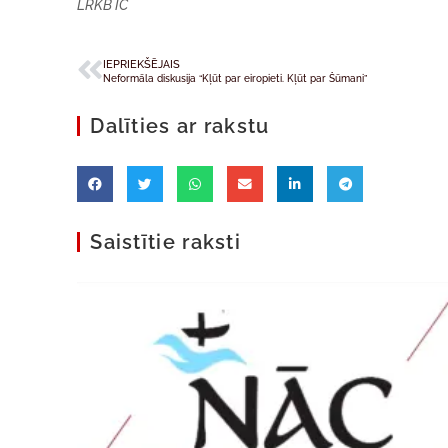
LRKB IC
IEPRIEKŠĒJAIS
Neformāla diskusija “Kļūt par eiropieti. Kļūt par Šūmani”
Dalīties ar rakstu
Saistītie raksti