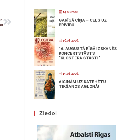
14.08.2026.
IS
GARĪGĀ CĪŅA – CEĻŠ UZ
BRĪVĪBU
pas
16.08.2026.
16. AUGUSTĀ RĪGĀ IZSKANĒS
KONCERTSTĀSTS
“KLOSTERA STĀSTI”
19.08.2026.
AICINĀM UZ KATEHĒTU
TIKŠANOS AGLONĀ!
Ziedo!