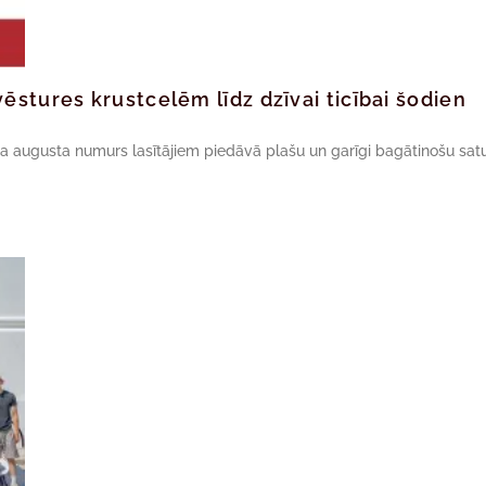
ēstures krustcelēm līdz dzīvai ticībai šodien
da augusta numurs lasītājiem piedāvā plašu un garīgi bagātinošu satu