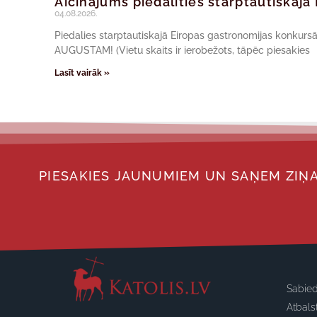
Aicinājums piedalīties starptautiskaj
04.08.2026.
Piedalies starptautiskajā Eiropas gastronomijas konkur
AUGUSTAM! (Vietu skaits ir ierobežots, tāpēc piesakies
Lasīt vairāk »
PIESAKIES JAUNUMIEM UN SAŅEM ZIŅA
Sabied
Atbals