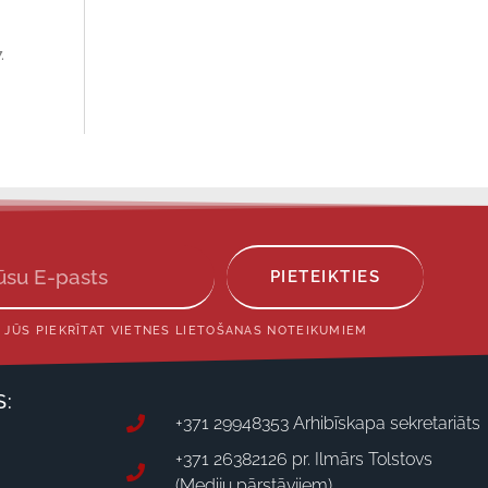
.
PIETEIKTIES
 JŪS PIEKRĪTAT VIETNES LIETOŠANAS NOTEIKUMIEM
S:
+371 29948353 Arhibīskapa sekretariāts
+371 26382126 pr. Ilmārs Tolstovs
(Mediju pārstāvjiem)