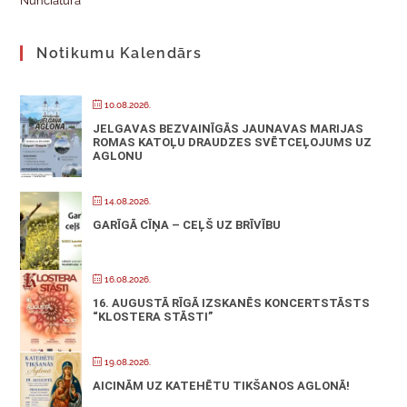
Nunciatūra
Notikumu Kalendārs
10.08.2026.
JELGAVAS BEZVAINĪGĀS JAUNAVAS MARIJAS
ROMAS KATOĻU DRAUDZES SVĒTCEĻOJUMS UZ
AGLONU
14.08.2026.
GARĪGĀ CĪŅA – CEĻŠ UZ BRĪVĪBU
16.08.2026.
16. AUGUSTĀ RĪGĀ IZSKANĒS KONCERTSTĀSTS
“KLOSTERA STĀSTI”
19.08.2026.
AICINĀM UZ KATEHĒTU TIKŠANOS AGLONĀ!