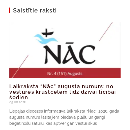
Saistītie raksti
Laikraksta “Nāc” augusta numurs: no
vēstures krustcelēm līdz dzīvai ticībai
šodien
05.08.2026.
Liepājas diecēzes informatīvā laikraksta “Nāc” 2026. gada
augusta numurs lasītājiem piedāvā plašu un garīgi
bagātinošu saturu, kas aptver gan vēsturiskus