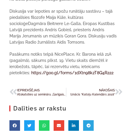
Diskusija var lepoties ar spožu runātāju sastāvu – tajā
piedalīsies filozofe Maija Kūle,
kultūras
socioloģe
Dagmāra
Beitnere
Le-Galla,
Eiropas Kustības
Latvijā prezidents
Andris Gobiņš,
priesteris
Andris
Marija
Jerumanis
un
mūziķis Goran Gora. Diskusiju vadīs
Latvijas Radio žurnālists
Aidis
Tomsons
.
Pasākums
notiks telpā
NicePlace
, Kr. Barona ielā 21A
(pagalmā)
, sākums plkst. 19
. Vietu skaits diemžēl ir
ierobežots, tāpēc, lai rezervētu vietu, ieteicams
pieteikties:
https://goo.gl/forms/1dXtn98k2T8Q4R222
IEPRIEKŠĒJAIS
NĀKOŠAIS
Atskatoties uz semināru „Garīgais impulss 6”
Iznācis “Katoļu Kalendārs 2018”
Dalīties ar rakstu