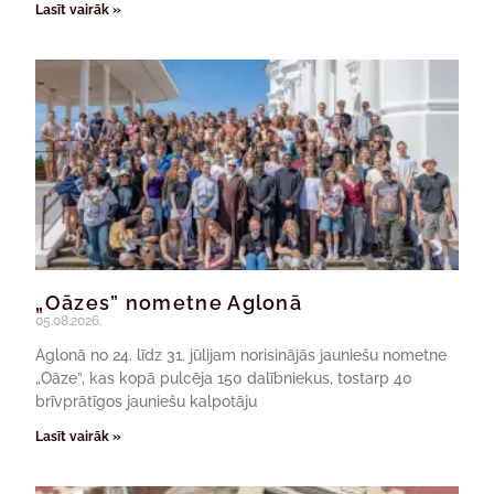
Lasīt vairāk »
„Oāzes” nometne Aglonā
05.08.2026.
Aglonā no 24. līdz 31. jūlijam norisinājās jauniešu nometne
„Oāze”, kas kopā pulcēja 150 dalībniekus, tostarp 40
brīvprātīgos jauniešu kalpotāju
Lasīt vairāk »