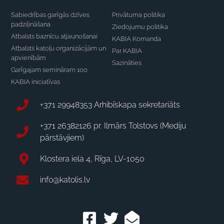
Sabiedrības garīgās dzīves
Privātuma politika
padziļināšana
Ziedojumu politika
Atbalsts baznīcu atjaunošanai
KABIA Komanda
Atbalsts katoļu organizācijām un
Par KABIA
apvienībām
Sazināties
Garīgajam semināram 100
KABIA iniciatīvas
+371 29948353 Arhibīskapa sekretariāts
+371 26382126 pr. Ilmārs Tolstovs (Mediju
pārstāvjiem)
Klostera iela 4, Rīga, LV-1050
info@katolis.lv