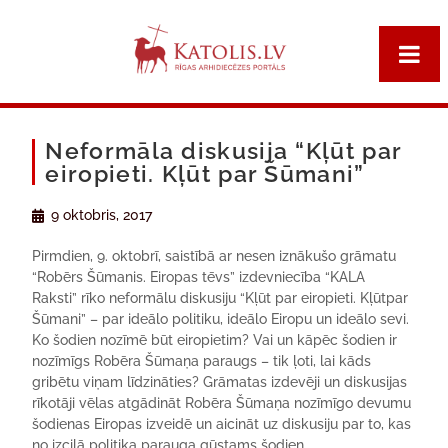
Neformāla diskusija “Kļūt par
eiropieti. Kļūt par Šūmani”
9 oktobris, 2017
Pirmdien, 9.
oktobrī
,
saistībā ar nesen iznākušo grāmatu
“Robērs Šūmanis. Eiropas tēvs”
izdevniecība
“
KALA
Raksti
”
rīko neformālu diskusiju
“Kļū
t
par eiropieti. Kļū
t
par
Šūmani”
– p
ar ideālo politiku, ideālo Eiropu un ideālo sevi
.
Ko šodien nozīmē būt eiropietim? Vai un kāpēc šodien ir
nozīmīgs Robēra Šūmaņa paraugs – tik ļoti, lai kāds
gribētu viņam līdzināties? Grāmatas izdevēji un diskusijas
rīkotāji vēlas
atgādināt Robēra Šūmaņa nozīmīgo devumu
šodienas Eiropas izveidē un
aicināt uz
disku
siju
par to, kas
no
izcilā politiķa
parauga gūstams šodien.