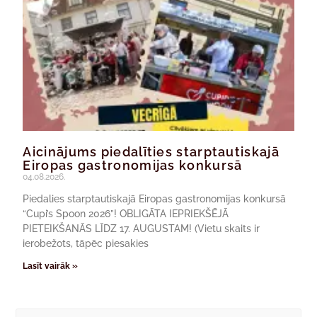
Aicinājums piedalīties starptautiskajā
Eiropas gastronomijas konkursā
04.08.2026.
Piedalies starptautiskajā Eiropas gastronomijas konkursā
“Cupi’s Spoon 2026”! OBLIGĀTA IEPRIEKŠĒJĀ
PIETEIKŠANĀS LĪDZ 17. AUGUSTAM! (Vietu skaits ir
ierobežots, tāpēc piesakies
Lasīt vairāk »