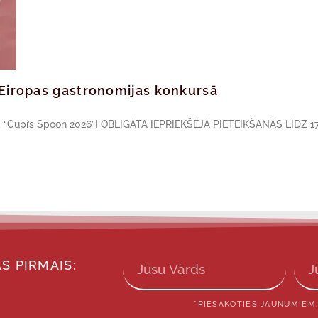
ā Eiropas gastronomijas konkursā
sā “Cupi’s Spoon 2026”! OBLIGĀTA IEPRIEKŠĒJĀ PIETEIKŠANĀS LĪDZ 17
S PIRMAIS:
*PIESAKOTIES JAUNUMIEM,