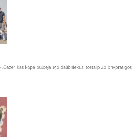
ne „Oāze”, kas kopā pulcēja 150 dalībniekus, tostarp 40 brīvprātīgos