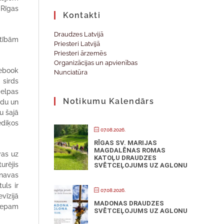
 Rīgas
Kontakti
Draudzes Latvijā
ūtībām
Priesteri Latvijā
Priesteri ārzemēs
Organizācijas un apvienības
cebook
Nunciatūra
 sirds
 elpas
Notikumu Kalendārs
rdu un
u šajā
ediķos
07.08.2026.
RĪGAS SV. MARIJAS
MAGDALĒNAS ROMAS
vas uz
KATOĻU DRAUDZES
urējis
SVĒTCEĻOJUMS UZ AGLONU
lnavas
uls ir
07.08.2026.
vīzijā
MADONAS DRAUDZES
āzepam
SVĒTCEĻOJUMS UZ AGLONU