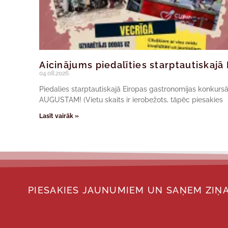
Aicinājums piedalīties starptautiskaj
04.08.2026.
Piedalies starptautiskajā Eiropas gastronomijas konkur
AUGUSTAM! (Vietu skaits ir ierobežots, tāpēc piesakies
Lasīt vairāk »
PIESAKIES JAUNUMIEM UN SAŅEM ZIŅA