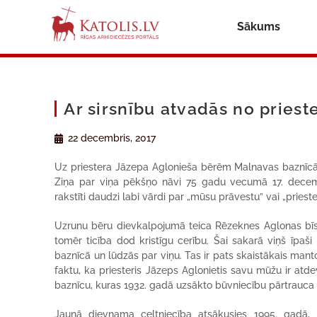
Sākums
Ar sirsnību atvadās no priest
22 decembris, 2017
Uz priestera Jāzepa Aglonieša bērēm Malnavas baznīcā Kā
Ziņa par viņa pēkšņo nāvi 75 gadu vecumā 17. decembrī 
rakstīti daudzi labi vārdi par „mūsu prāvestu” vai „priester
Uzrunu bēru dievkalpojumā teica Rēzeknes Aglonas bīskap
tomēr ticība dod kristīgu cerību. Šai sakarā viņš īpaš
baznīcā un lūdzās par viņu. Tas ir pats skaistākais manto
faktu, ka priesteris Jāzeps Aglonietis savu mūžu ir atde
baznīcu, kuras 1932. gadā uzsākto būvniecību pārtrauca
Jaunā dievnama celtniecība atsākusies 1995. gadā, 