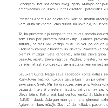
līdzekļiem, bet noslēdzās 2003. gadā. Runājot par jau
amatniecības vidusskolu un tās direktoru, pateicoties kur
Priesteris Andrejs Aglonietis savukārt ar smaidu atcerēj
vēra jaunā dievnama lielās durvis, un novēlēja, lai Debe
To, ka priesteris bija ticīgās tautas mīlēts, norāda daudz
zem ziņas par priestera nāvi rakstīja: „Paldies prāves
siltumu, paldies par vērtīgo mūžu un vēl ļoti daudz 
vilcienam kalpoja cilvēkiem un Dievam. Prāvesta kalpoš
piemiņu mūžīgu.” Iveta Rancāne: „Tāda bija Dieva griba, 
pasaulē, aizietu Dieva valstībā. Paldies, priesteri, ka 
varējām atrast atbildes uz visiem jautājumiem un rast mi
Savukārt Gunta Nagle savā Facebook kontā dalījās šād
Ruskulovas baznīcu Kūkovā gājusi kājām un pa ceļam viņ
savu pirmo Svēto Misi kā draudzes priesteris. Vidusskola
pagastā, intervijā priesterim jautāju, vai viņš nav sapņo
Dieva bērns. Katru reizi, kad centos iemūžināt kādu mirk
rādīsi!? Ir daudz tādu gan man, gan manai ģimenei nozīmī
Aglonietim, kurš mācījis Dieva vārdu, neliedzis padomu u