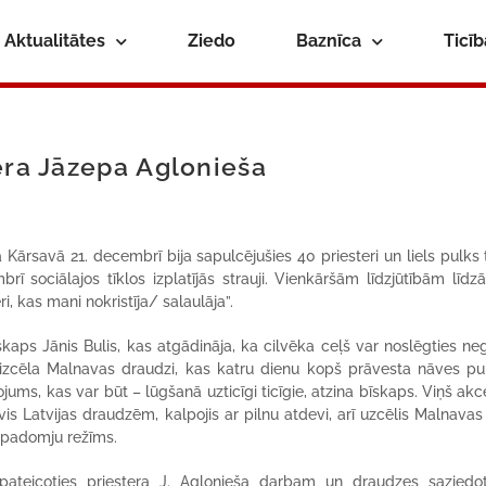
Aktualitātes
Ziedo
Baznīca
Ticī
era Jāzepa Aglonieša
rsavā 21. decembrī bija sapulcējušies 40 priesteri un liels pulks t
sociālajos tīklos izplatījās strauji. Vienkāršām līdzjūtībām līdzā
i, kas mani nokristīja/ salaulāja”.
s Jānis Bulis, kas atgādināja, ka cilvēka ceļš var noslēgties nega
i izcēla Malnavas draudzi, kas katru dienu kopš prāvesta nāves pu
jums, kas var būt – lūgšanā uzticīgi ticīgie, atzina bīskaps. Viņš akc
vis Latvijas draudzēm, kalpojis ar pilnu atdevi, arī uzcēlis Malnavas
 padomju režīms.
pateicoties priestera J. Aglonieša darbam un draudzes saziedo