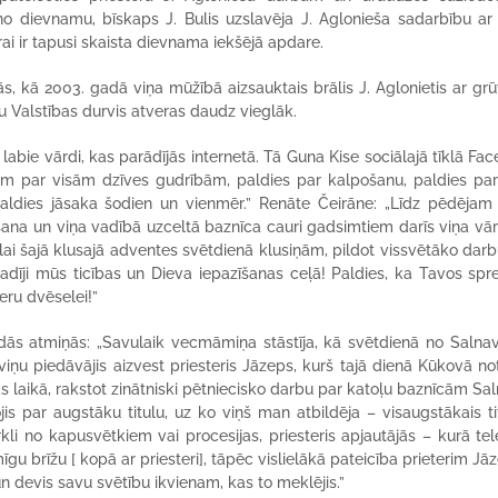
no dievnamu, bīskaps J. Bulis uzslavēja J. Aglonieša sadarbību ar
ai ir tapusi skaista dievnama iekšējā apdare.
ās, kā 2003. gadā viņa mūžībā aizsauktais brālis J. Aglonietis ar gr
su Valstības durvis atveras daudz vieglāk.
i labie vārdi, kas parādījās internetā. Tā Guna Kise sociālajā tīklā Fa
tam par visām dzīves gudrībām, paldies par kalpošanu, paldies par
paldies jāsaka šodien un vienmēr.” Renāte Čeirāne: „Līdz pēdējam
ana un viņa vadībā uzceltā baznīca cauri gadsimtiem darīs viņa vā
lai šajā klusajā adventes svētdienā klusiņām, pildot vissvētāko darb
ievadīji mūs ticības un Dieva iepazīšanas ceļā! Paldies, ka Tavos spr
eru dvēselei!”
ās atmiņās: „Savulaik vecmāmiņa stāstīja, kā svētdienā no Salna
u piedāvājis aizvest priesteris Jāzeps, kurš tajā dienā Kūkovā not
s laikā, rakstot zinātniski pētniecisko darbu par katoļu baznīcām Sa
jis par augstāku titulu, uz ko viņš man atbildēja – visaugstākais tit
li no kapusvētkiem vai procesijas, priesteris apjautājās – kurā tele
gu brīžu [ kopā ar priesteri], tāpēc vislielākā pateicība prieterim J
n devis savu svētību ikvienam, kas to meklējis.”