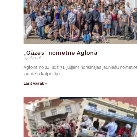
„Oāzes” nometne Aglonā
05.08.2026.
Aglonā no 24. līdz 31. jūlijam norisinājās jauniešu nomet
jauniešu kalpotāju
Lasīt vairāk »