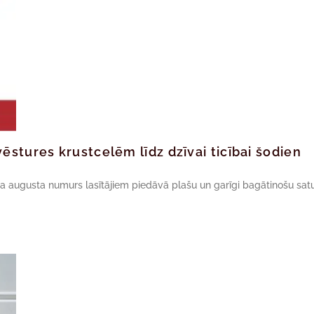
ēstures krustcelēm līdz dzīvai ticībai šodien
da augusta numurs lasītājiem piedāvā plašu un garīgi bagātinošu satu