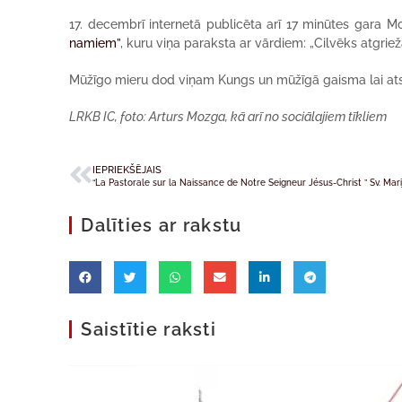
17. decembrī internetā publicēta arī 17 minūtes gara 
namiem”
, kuru viņa paraksta ar vārdiem: „Cilvēks atgri
Mūžīgo mieru dod viņam Kungs un mūžīgā gaisma lai at
LRKB IC, foto: Arturs Mozga, kā arī no sociālajiem tīkliem
IEPRIEKŠĒJAIS
Dalīties ar rakstu
Saistītie raksti