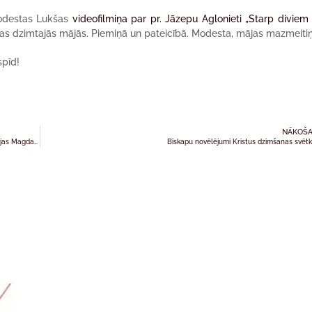
Modestas Lukšas
videofilmiņa par pr. Jāzepu Aglonieti „Starp diviem
ežas dzimtajās mājās. Piemiņā un pateicībā. Modesta, mājas mazmeitiņ
spīd!
NĀKOŠA
“La Pastorale sur la Naissance de Notre Seigneur Jésus-Christ ” Sv. Marijas Magdalēnas baznīcā
Bīskapu novēlējumi Kristus dzimšanas svēt