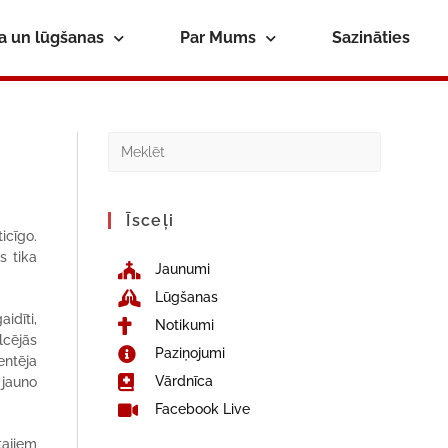
ba un lūgšanas
Par Mums
Sazināties
Īsceļi
icīgo.
s tika
Jaunumi
Lūgšanas
idīti,
Notikumi
lcējās
Paziņojumi
entēja
Vārdnīca
 jauno
Facebook Live
tajiem