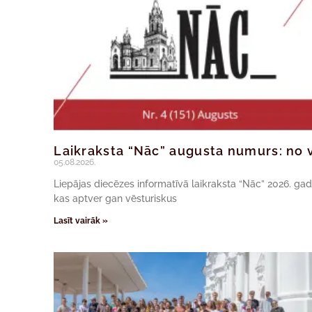
Laikraksta “Nāc” augusta numurs: no v
05.08.2026.
Liepājas diecēzes informatīvā laikraksta “Nāc” 2026. ga
kas aptver gan vēsturiskus
Lasīt vairāk »