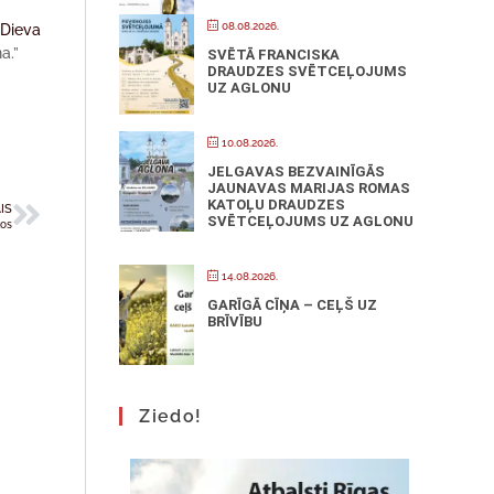
08.08.2026.
 Dieva
a.”
SVĒTĀ FRANCISKA
DRAUDZES SVĒTCEĻOJUMS
UZ AGLONU
10.08.2026.
JELGAVAS BEZVAINĪGĀS
JAUNAVAS MARIJAS ROMAS
KATOĻU DRAUDZES
IS
SVĒTCEĻOJUMS UZ AGLONU
kos
14.08.2026.
GARĪGĀ CĪŅA – CEĻŠ UZ
BRĪVĪBU
Ziedo!