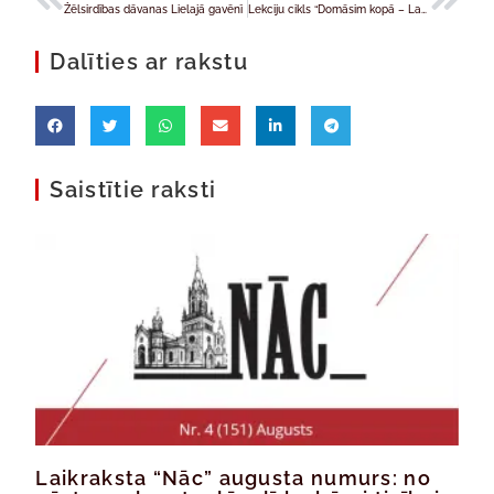
Žēlsirdības dāvanas Lielajā gavēnī
Lekciju cikls “Domāsim kopā – Latvijai!”
Dalīties ar rakstu
Saistītie raksti
Laikraksta “Nāc” augusta numurs: no