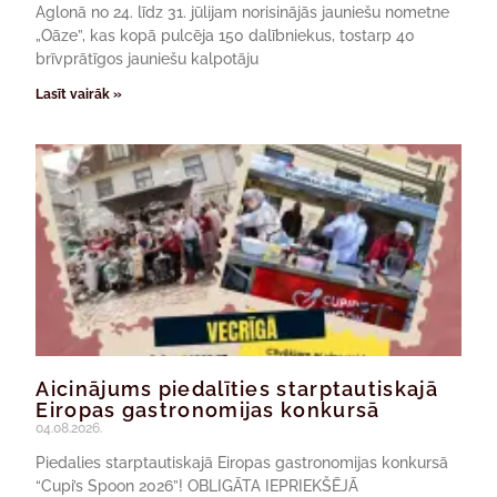
Aglonā no 24. līdz 31. jūlijam norisinājās jauniešu nometne
„Oāze”, kas kopā pulcēja 150 dalībniekus, tostarp 40
brīvprātīgos jauniešu kalpotāju
Lasīt vairāk »
Aicinājums piedalīties starptautiskajā
Eiropas gastronomijas konkursā
04.08.2026.
Piedalies starptautiskajā Eiropas gastronomijas konkursā
“Cupi’s Spoon 2026”! OBLIGĀTA IEPRIEKŠĒJĀ