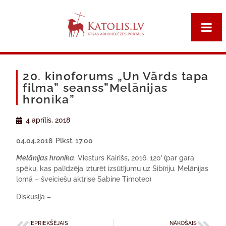
20. kinoforums „Un Vārds tapa
filma” seanss”Melānijas
hronika”
4 aprīlis, 2018
04.04.2018 Plkst. 17.00
Melānijas hronika
, Viesturs Kairišs, 2016, 120’
(
par gara
spēku, kas palīdzēja izturēt izsūtījumu uz Sibīriju. Melānijas
lomā – šveiciešu aktrise Sabine Timoteo)
Diskusija –
IEPRIEKŠĒJAIS
NĀKOŠAIS