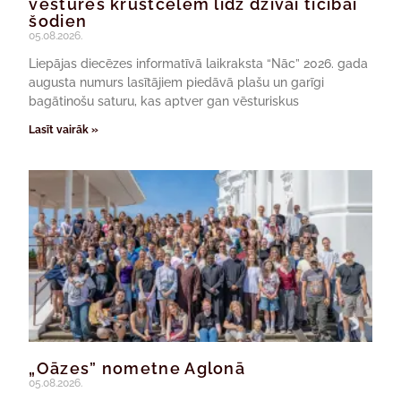
vēstures krustcelēm līdz dzīvai ticībai
šodien
05.08.2026.
Liepājas diecēzes informatīvā laikraksta “Nāc” 2026. gada
augusta numurs lasītājiem piedāvā plašu un garīgi
bagātinošu saturu, kas aptver gan vēsturiskus
Lasīt vairāk »
„Oāzes” nometne Aglonā
05.08.2026.