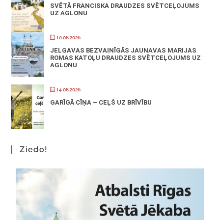
SVĒTĀ FRANCISKA DRAUDZES SVĒTCEĻOJUMS
UZ AGLONU
10.08.2026.
JELGAVAS BEZVAINĪGĀS JAUNAVAS MARIJAS
ROMAS KATOĻU DRAUDZES SVĒTCEĻOJUMS UZ
AGLONU
14.08.2026.
GARĪGĀ CĪŅA – CEĻŠ UZ BRĪVĪBU
Ziedo!