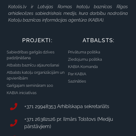
Katolis.lv ir Latvijas Romas katoļu baznīcas Rīgas
arhidiecēzes sabiedriskais medijs, kura darbību nodrošina
Katoļu baznīcas informācijas aģentūra (KABIA).
PROJEKTI:
ATBALSTS:
Sabiedrības garīgās dzīves
Privātuma politika
padziļināšana
Ziedojumu politika
Atbalsts baznīcu atjaunošanai
KABIA Komanda
Atbalsts katoļu organizācijām un
Par KABIA
apvienībām
Sazināties
Garīgajam semināram 100
KABIA iniciatīvas
+371 29948353 Arhibīskapa sekretariāts
+371 26382126 pr. Ilmārs Tolstovs (Mediju
pārstāvjiem)