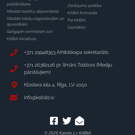
padziļināšana
Ziedojumu politika
Atbalsts baznīcu atjaunošanai
KABIA Komanda
Atbalsts katoļu organizācijām un
Par KABIA
apvienībām
Sazināties
Garīgajam semināram 100
KABIA iniciatīvas
+371 29948353 Arhibīskapa sekretariāts
+371 26382126 pr. Ilmārs Tolstovs (Mediju
pārstāvjiem)
Klostera iela 4, Rīga, LV-1050
info@katolis.lv
© 2026 Katolis.lv KABIA