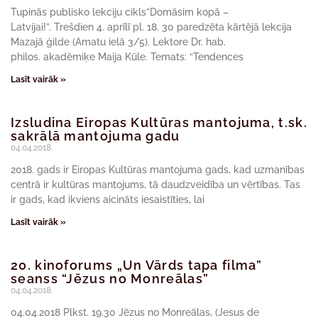
Tupinās publisko lekciju cikls”Domāsim kopā –
Latvijai!”. Trešdien 4. aprīlī pl. 18. 30 paredzēta kārtējā lekcija
Mazajā ģilde (Amatu ielā 3/5). Lektore Dr. hab.
philos. akadēmiķe Maija Kūle. Temats: “Tendences
Lasīt vairāk »
Izsludina Eiropas Kultūras mantojuma, t.sk.
sakrālā mantojuma gadu
04.04.2018.
2018. gads ir Eiropas Kultūras mantojuma gads, kad uzmanības
centrā ir kultūras mantojums, tā daudzveidība un vērtības. Tas
ir gads, kad ikviens aicināts iesaistīties, lai
Lasīt vairāk »
20. kinoforums „Un Vārds tapa filma”
seanss “Jēzus no Monreālas”
04.04.2018.
04.04.2018 Plkst. 19.30 Jēzus no Monreālas, (Jesus de