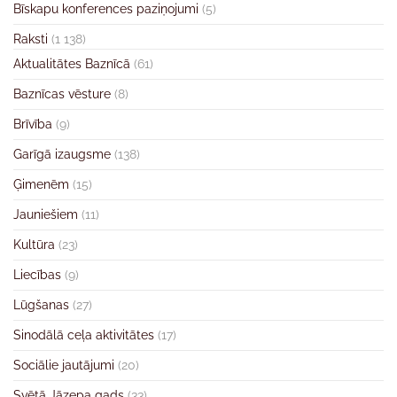
Bīskapu konferences paziņojumi
(5)
Raksti
(1 138)
Aktualitātes Baznīcā
(61)
Baznīcas vēsture
(8)
Brīvība
(9)
Garīgā izaugsme
(138)
Ģimenēm
(15)
Jauniešiem
(11)
Kultūra
(23)
Liecības
(9)
Lūgšanas
(27)
Sinodālā ceļa aktivitātes
(17)
Sociālie jautājumi
(20)
Svētā Jāzepa gads
(33)