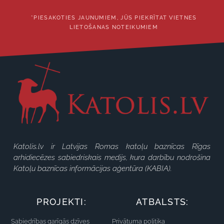
*PIESAKOTIES JAUNUMIEM, JŪS PIEKRĪTAT VIETNES
LIETOŠANAS NOTEIKUMIEM
Katolis.lv ir Latvijas Romas katoļu baznīcas Rīgas
arhidiecēzes sabiedriskais medijs, kura darbību nodrošina
Katoļu baznīcas informācijas aģentūra (KABIA).
PROJEKTI:
ATBALSTS:
Sabiedrības garīgās dzīves
Privātuma politika