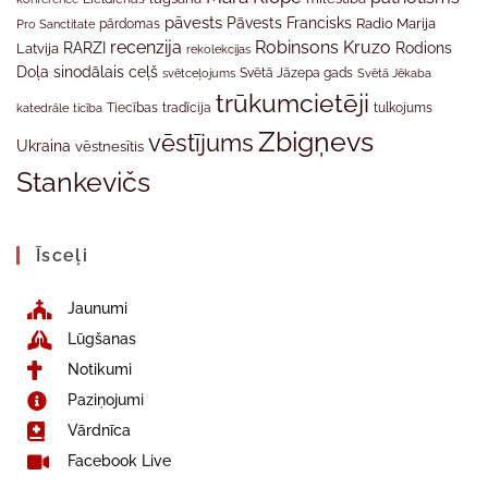
pāvests
Pāvests Francisks
Radio Marija
Pro Sanctitate
pārdomas
recenzija
Robinsons Kruzo
RARZI
Rodions
Latvija
rekolekcijas
Doļa
sinodālais ceļš
svētceļojums
Svētā Jāzepa gads
Svētā Jēkaba
trūkumcietēji
tradīcija
katedrāle
ticība
Tiecības
tulkojums
Zbigņevs
vēstījums
Ukraina
vēstnesītis
Stankevičs
Īsceļi
Jaunumi
Lūgšanas
Notikumi
Paziņojumi
Vārdnīca
Facebook Live