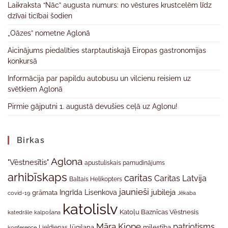
Laikraksta “Nāc” augusta numurs: no vēstures krustcelēm līdz
dzīvai ticībai šodien
„Oāzes” nometne Aglonā
Aicinājums piedalīties starptautiskajā Eiropas gastronomijas
konkursā
Informācija par papildu autobusu un vilcienu reisiem uz
svētkiem Aglonā
Pirmie gājputni 1. augustā devušies ceļā uz Aglonu!
Birkas
Aglona
"Vēstnesītis"
apustuliskais pamudinājums
arhibīskaps
caritas
Caritas Latvija
Baltais Helikopters
jaunieši
jubileja
Ingrīda Lisenkova
grāmata
Jēkaba
covid-19
katolislv
Katoļu Baznīcas Vēstnesis
katedrāle
kalpošana
Māra Kiope
patriotisms
Lieldienas
lūgšana
mīlestība
konference