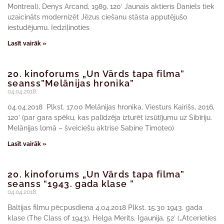
Montreal), Denys Arcand, 1989, 120’ Jaunais aktieris Daniels tiek
uzaicināts modernizēt Jēzus ciešanu stāsta apputējušo
iestudējumu. Iedziļinoties
Lasīt vairāk »
20. kinoforums „Un Vārds tapa filma”
seanss”Melānijas hronika”
04.04.2018.
04.04.2018 Plkst. 17.00 Melānijas hronika, Viesturs Kairišs, 2016,
120’ (par gara spēku, kas palīdzēja izturēt izsūtījumu uz Sibīriju.
Melānijas lomā – šveiciešu aktrise Sabine Timoteo)
Lasīt vairāk »
20. kinoforums „Un Vārds tapa filma”
seanss “1943. gada klase ”
04.04.2018.
Baltijas filmu pēcpusdiena 4.04.2018 Plkst. 15.30 1943. gada
klase (The Class of 1943), Helga Merits, Igaunija, 52’ („Atcerieties