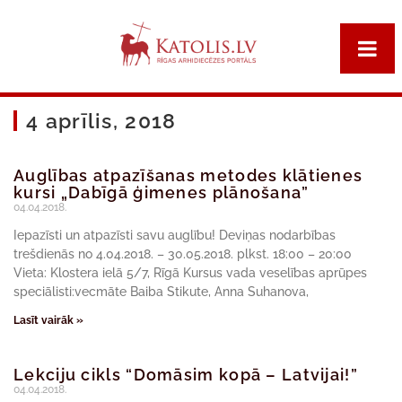
4 aprīlis, 2018
Auglības atpazīšanas metodes klātienes
kursi „Dabīgā ģimenes plānošana”
04.04.2018.
Iepazīsti un atpazīsti savu auglību! Deviņas nodarbības
trešdienās no 4.04.2018. – 30.05.2018. plkst. 18:00 – 20:00
Vieta: Klostera ielā 5/7, Rīgā Kursus vada veselības aprūpes
speciālisti:vecmāte Baiba Stikute, Anna Suhanova,
Lasīt vairāk »
Lekciju cikls “Domāsim kopā – Latvijai!”
04.04.2018.