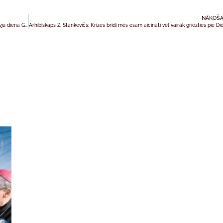
NĀKOŠA
Nenotiks RARZI Katehētikas centra ieplānotais seminārs un atvērto durvju diena Garīgajā seminārā