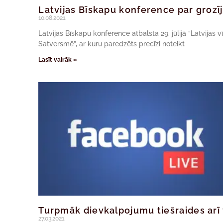
Latvijas Bīskapu konference par gro
10.08.2021.
Latvijas Bīskapu konference atbalsta 29. jūlijā “Latvijas 
Satversmē”, ar kuru paredzēts precīzi noteikt
Lasīt vairāk »
Turpmāk dievkalpojumu tiešraides arī 
27.03.2021.