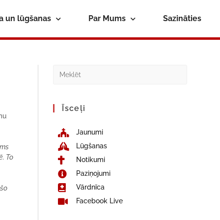
ba un lūgšanas
Par Mums
Sazināties
Īsceļi
umu
Jaunumi
Lūgšanas
ums
ē. To
Notikumi
Paziņojumi
Vārdnīca
 šo
Facebook Live