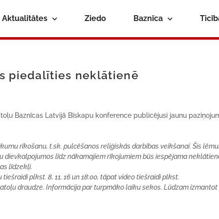
Aktualitātes
Ziedo
Baznīca
Ticī
s piedalīties neklātienē
katoļu Baznīcas Latvijā Bīskapu konference publicējusi jaunu paziņoj
ākumu rīkošanu, t.sk. pulcēšanos reliģiskās darbības veikšanai. Šis lēm
enu dievkalpojumos līdz nākamajiem rīkojumiem būs iespējama neklātien
as līdzekļi.
ešraidi plkst. 8, 11, 16 un 18:00, tāpat video tiešraidi plkst.
atoļu draudze. Informācija par turpmāko laiku sekos. Lūdzam izmantot