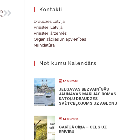
Kontakti
IS
Arhibīskaps Z. Stankevičs: Krīzes brīdī mēs esam aicināti vēl vairāk griezties pie Dieva
Draudzes Latvijā
Priesteri Latvijā
Priesteri ārzemēs
Organizācijas un apvienības
Nunciatūra
Notikumu Kalendārs
10.08.2026.
JELGAVAS BEZVAINĪGĀS
JAUNAVAS MARIJAS ROMAS
KATOĻU DRAUDZES
SVĒTCEĻOJUMS UZ AGLONU
14.08.2026.
GARĪGĀ CĪŅA – CEĻŠ UZ
BRĪVĪBU