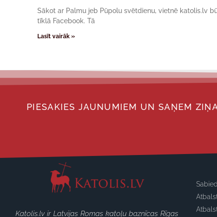
Sākot ar Palmu jeb Pūpolu svētdienu, vietnē katolis.lv b
tīklā Facebook. Tā
Lasīt vairāk »
PIESAKIES JAUNUMIEM UN SAŅEM ZIŅA
Sabied
Atbals
Atbals
Katolis.lv ir Latvijas Romas katoļu baznīcas Rīgas