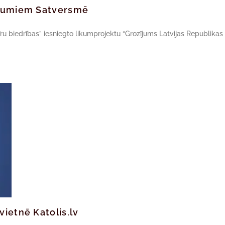
zījumiem Satversmē
vīru biedrības” iesniegto likumprojektu “Grozījums Latvijas Republikas
vietnē Katolis.lv