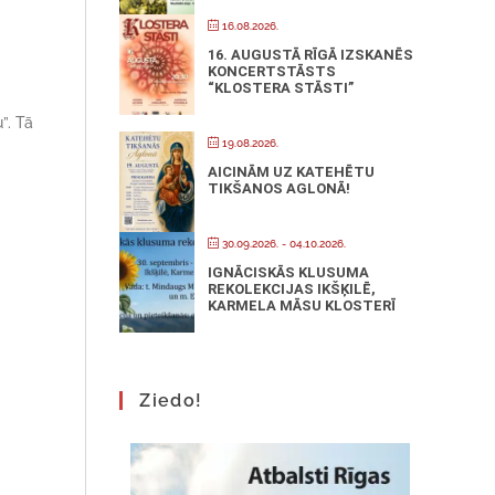
16.08.2026.
16. AUGUSTĀ RĪGĀ IZSKANĒS
KONCERTSTĀSTS
“KLOSTERA STĀSTI”
”. Tā
19.08.2026.
AICINĀM UZ KATEHĒTU
TIKŠANOS AGLONĀ!
30.09.2026.
- 04.10.2026.
IGNĀCISKĀS KLUSUMA
REKOLEKCIJAS IKŠĶILĒ,
KARMELA MĀSU KLOSTERĪ
Ziedo!