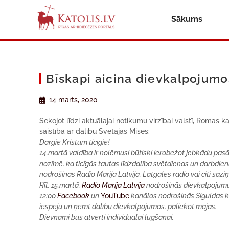
Sākums
Bīskapi aicina dievkalpojumo
14 marts, 2020
Sekojot līdzi aktuālajai notikumu virzībai valstī, Romas 
saistībā ar dalību Svētajās Misēs:
Dārgie Kristum ticīgie!
14.martā valdība ir nolēmusi būtiski ierobežot jebkādu pas
nozīmē, ka ticīgās tautas līdzdalība svētdienas un darbdi
nodrošinās Radio Marija Latvija, Latgales radio vai citi saziņ
Rīt, 15.martā,
Radio Marija Latvija
nodrošinās dievkalpojumu ti
12:00
Facebook
un
YouTube
kanālos nodrošinās Siguldas k
iespēju un ņemt dalību dievkalpojumos, paliekot mājās.
Dievnami būs atvērti individuālai lūgšanai.