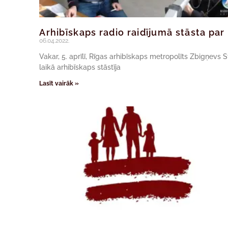
Arhibīskaps radio raidījumā stāsta par
06.04.2022.
Vakar, 5. aprīlī, Rīgas arhibīskaps metropolīts Zbigņevs S
laikā arhibīskaps stāstīja
Lasīt vairāk »