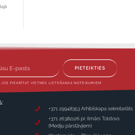
lajā
PIETEIKTIES
 JŪS PIEKRĪTAT VIETNES LIETOŠANAS NOTEIKUMIEM
S:
+371 29948353 Arhibīskapa sekretariāts
+371 26382126 pr. Ilmārs Tolstovs
(Mediju pārstāvjiem)