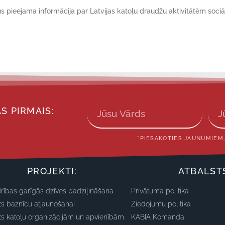
ūs pieejama informācija par Latvijas katoļu draudžu aktivitātēm sociā
S PIRMAIS:
*PIESAKOTIES JAUNUMIEM,
PROJEKTI:
ATBALST
rības garīgās dzīves padziļināšana
Privātuma politika
ts baznīcu atjaunošanai
Ziedojumu politika
ts katoļu organizācijām un apvienībām
KABIA Komanda