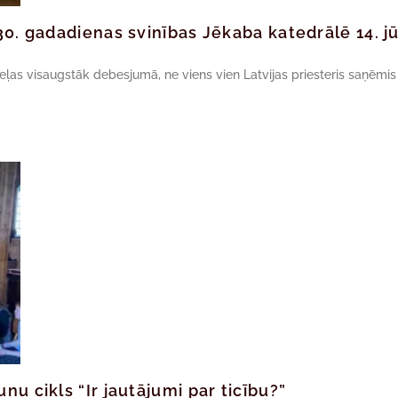
30. gadadienas svinības Jēkaba katedrālē 14. jū
ceļas visaugstāk debesjumā, ne viens vien Latvijas priesteris saņēmis
u cikls “Ir jautājumi par ticību?”