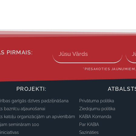
S PIRMAIS:
*PIESAKOTIES JAUNUMIEM,
PROJEKTI:
ATBALST
rības garīgās dzīves padziļināšana
Privātuma politika
ts baznīcu atjaunošanai
Ziedojumu politika
ts katoļu organizācijām un apvienībām
KABIA Komanda
ajam semināram 100
Par KABIA
iniciatīvas
Sazināties