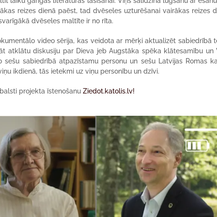
tīt laiku garīgas literatūras lasīšanai. Viņš salīdzina lūgšanu ar ēšanu
ākas reizes dienā paēst, tad dvēseles uzturēšanai vairākas reizes 
svarīgākā dvēseles maltīte ir no rīta.
okumentālo video sērija, kas veidota ar mērķi aktualizēt sabiedrībā
nāt atklātu diskusiju par Dieva jeb Augstāka spēka klātesamību un 
ido sešu sabiedrībā atpazīstamu personu un sešu Latvijas Romas ka
iņu ikdienā, tās ietekmi uz viņu personību un dzīvi.
balsti projekta īstenošanu
Ziedot.katolis.lv!