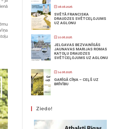
 – ja
dienā
08.08.2026.
SVĒTĀ FRANCISKA
DRAUDZES SVĒTCEĻOJUMS
UZ AGLONU
 tēmu
Viņa
toļu
10.08.2026.
JELGAVAS BEZVAINĪGĀS
JAUNAVAS MARIJAS ROMAS
KATOĻU DRAUDZES
SVĒTCEĻOJUMS UZ AGLONU
14.08.2026.
GARĪGĀ CĪŅA – CEĻŠ UZ
BRĪVĪBU
Ziedo!