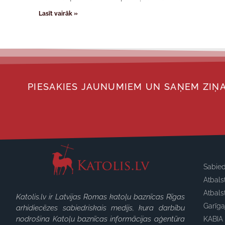
Lasīt vairāk »
PIESAKIES JAUNUMIEM UN SAŅEM ZIŅA
Sabied
Atbals
Atbals
Katolis.lv ir Latvijas Romas katoļu baznīcas Rīgas
Garīg
arhidiecēzes sabiedriskais medijs, kura darbību
nodrošina Katoļu baznīcas informācijas aģentūra
KABIA 