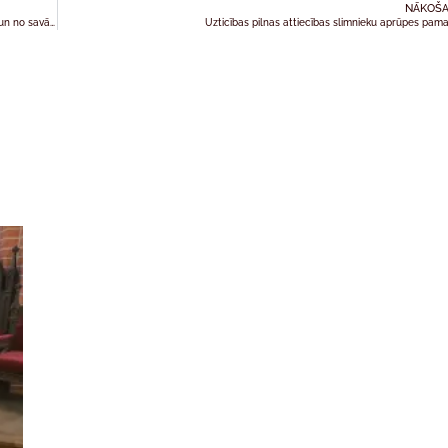
NĀKOŠA
Ginta Mākulēna: Darbs pie vārdnīcas dāvā iespēju mācīties no kolēģiem un no savām kļūdām
Uzticības pilnas attiecības slimnieku aprūpes pam