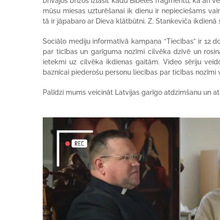
brīvajos brīžos izlasīt kādu Bībeles fragmentu, kā arī vel
mūsu miesas uzturēšanai ik dienu ir nepieciešams vair
tā ir jāpabaro ar Dieva klātbūtni. Z. Stankeviča ikdienā 
Sociālo mediju informatīvā kampaņa “Tiecības” ir 12 d
par ticības un garīguma nozīmi cilvēka dzīvē un rosi
ietekmi uz cilvēka ikdienas gaitām. Video sēriju ve
baznīcai piederošu personu liecības par ticības nozīmi v
Palīdzi mums veicināt Latvijas garīgo atdzimšanu un at