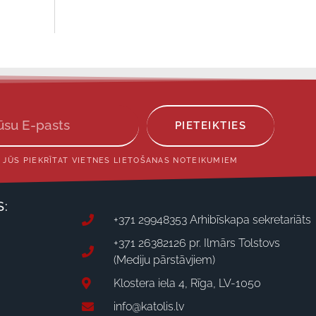
PIETEIKTIES
 JŪS PIEKRĪTAT VIETNES LIETOŠANAS NOTEIKUMIEM
S:
+371 29948353 Arhibīskapa sekretariāts
+371 26382126 pr. Ilmārs Tolstovs
(Mediju pārstāvjiem)
Klostera iela 4, Rīga, LV-1050
info@katolis.lv