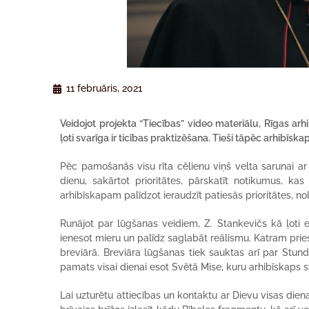
11 februāris, 2021
Veidojot projekta “Tiecības” video materiālu, Rīgas arh
ļoti svarīga ir ticības praktizēšana. Tieši tāpēc arhibīsk
Pēc pamošanās visu rīta cēlienu viņš velta sarunai ar
dienu, sakārtot prioritātes, pārskatīt notikumus, k
arhibīskapam palīdzot ieraudzīt patiesās prioritātes, nol
Runājot par lūgšanas veidiem, Z. Stankevičs kā ļoti 
ienesot mieru un palīdz saglabāt reālismu. Katram pries
breviārā. Breviāra lūgšanas tiek sauktas arī par Stundu
pamats visai dienai esot Svētā Mise, kuru arhibīskaps sv
Lai uzturētu attiecības un kontaktu ar Dievu visas die