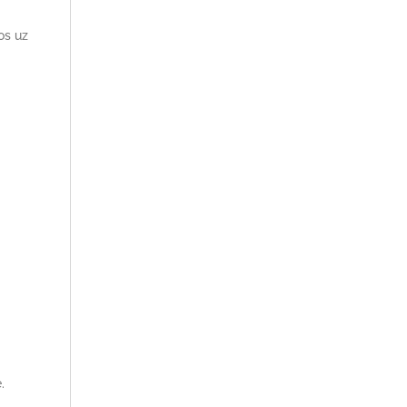
os uz
.