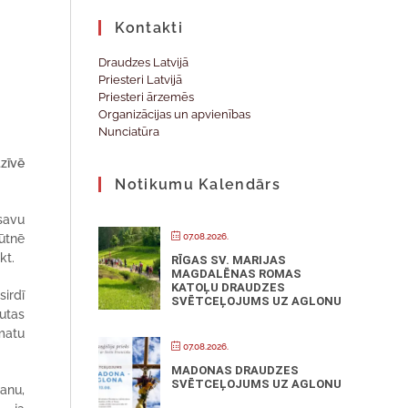
Kontakti
Draudzes Latvijā
Priesteri Latvijā
Priesteri ārzemēs
Organizācijas un apvienības
Nunciatūra
dzīvē
Notikumu Kalendārs
 savu
07.08.2026.
ūtnē
kt.
RĪGAS SV. MARIJAS
MAGDALĒNAS ROMAS
KATOĻU DRAUDZES
irdī
SVĒTCEĻOJUMS UZ AGLONU
autas
matu
07.08.2026.
MADONAS DRAUDZES
SVĒTCEĻOJUMS UZ AGLONU
šanu,