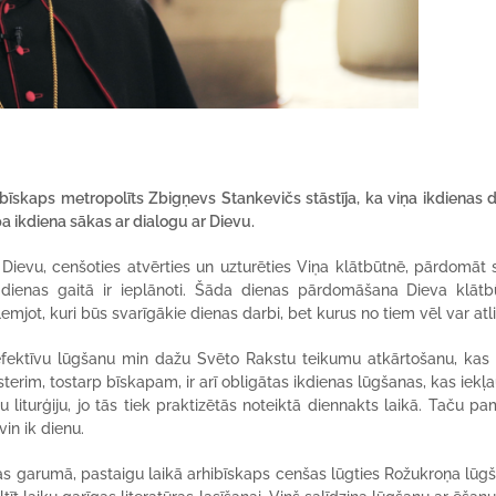
ibīskaps metropolīts Zbigņevs Stankevičs stāstīja, ka viņa ikdienas 
apa ikdiena sākas ar dialogu ar Dievu.
 Dievu, cenšoties atvērties un uzturēties Viņa klātbūtnē, pārdomāt
as dienas gaitā ir ieplānoti. Šāda dienas pārdomāšana Dieva klātb
emjot, kuri būs svarīgākie dienas darbi, bet kurus no tiem vēl var atli
efektīvu lūgšanu min dažu Svēto Rakstu teikumu atkārtošanu, kas s
terim, tostarp bīskapam, ir arī obligātas ikdienas lūgšanas, kas iekļ
 liturģiju, jo tās tiek praktizētās
noteiktā
diennakts laikā. Taču pa
in ik dienu.
nas garumā, pastaigu laikā arhibīskaps cenšas lūgties Rožukroņa lūg