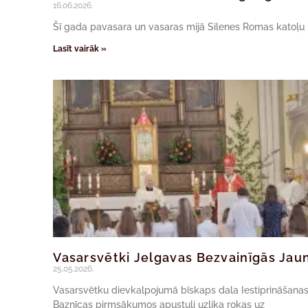
16.06.2026.
Šī gada pavasara un vasaras mijā Silenes Romas katoļu baz
Lasīt vairāk »
Vasarsvētki Jelgavas Bezvainīgās Jau
25.05.2026.
Vasarsvētku dievkalpojumā bīskaps dala Iestiprināšanas s
Baznīcas pirmsākumos apustuļi uzlika rokas uz