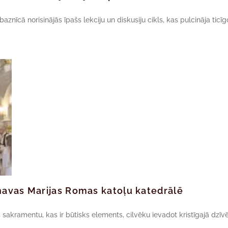
nīcā norisinājās īpašs lekciju un diskusiju cikls, kas pulcināja ticīg
navas Marijas Romas katoļu katedrālē
akramentu, kas ir būtisks elements, cilvēku ievadot kristīgajā dzīvē