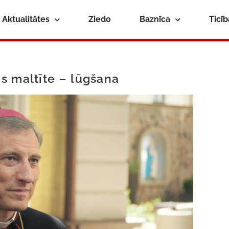
Aktualitātes
Ziedo
Baznīca
Ticī
s maltīte – lūgšana