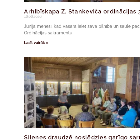
Arhibīskapa Z. Stankeviča ordinācijas 
16.06.2026.
Jūnija mēnesī, kad vasara ieiet savā pilnībā un saule pa
Ordinācijas sakramentu
Lasīt vairāk »
Silenes draudzē noslēdzies garīgo sarun