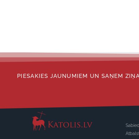
PIESAKIES JAUNUMIEM UN SAŅEM ZIŅA
Sabied
Atbals