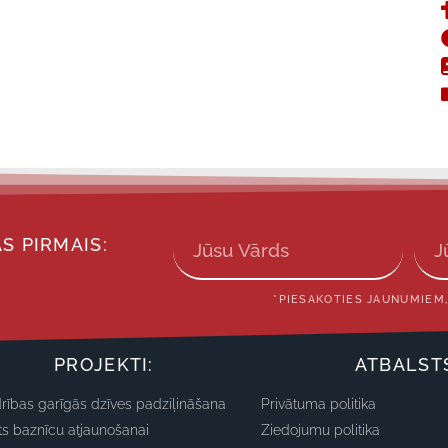
S PIRMAIS:
*PIESAKOTIES JAUNUMIEM,
PROJEKTI:
ATBALST
rības garīgās dzīves padziļināšana
Privātuma politika
ts baznīcu atjaunošanai
Ziedojumu politika