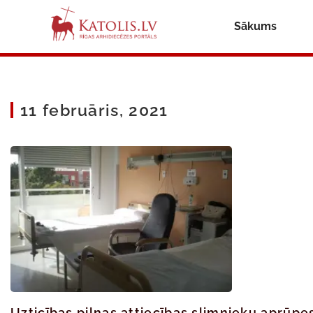
Sākums
11 februāris, 2021
Uzticības pilnas attiecības slimnieku aprūp