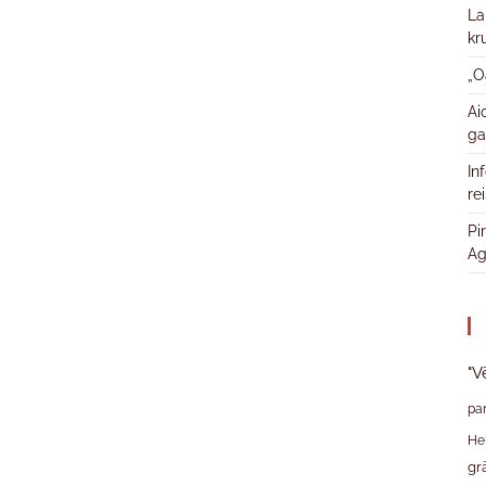
La
kr
„O
Ai
ga
In
re
Pi
Ag
"V
pa
He
gr