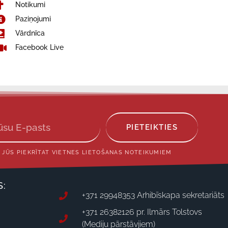
Notikumi
Paziņojumi
Vārdnīca
Facebook Live
PIETEIKTIES
 JŪS PIEKRĪTAT VIETNES LIETOŠANAS NOTEIKUMIEM
S:
+371 29948353 Arhibīskapa sekretariāts
+371 26382126 pr. Ilmārs Tolstovs
(Mediju pārstāvjiem)