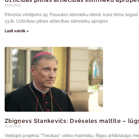
11.02.2021.
Pāvesta vēstījums 29. Pasaules slimnieku dienā, kura tēma šogad ir: 
23,8). Uzticības pilnas attiecības slimnieku aprūpes
Lasīt vairāk »
Zbigņevs Stankevičs: Dvēseles maltīte – lū
11.02.2021.
Veidojot projekta “Tiecības” video materiālu, Rīgas arhibīskaps me