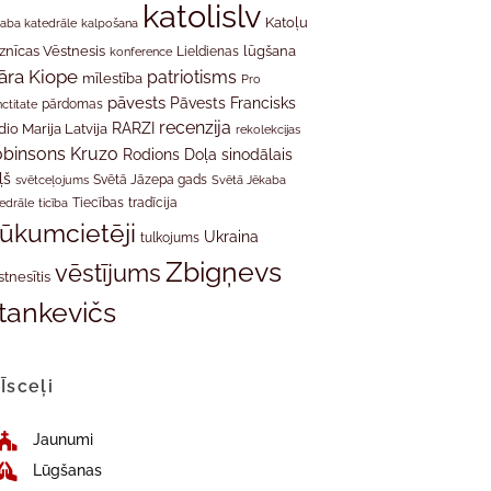
katolislv
Katoļu
aba katedrāle
kalpošana
znīcas Vēstnesis
Lieldienas
lūgšana
konference
āra Kiope
patriotisms
mīlestība
Pro
pāvests
Pāvests Francisks
ctitate
pārdomas
recenzija
RARZI
dio Marija Latvija
rekolekcijas
binsons Kruzo
Rodions Doļa
sinodālais
ļš
svētceļojums
Svētā Jāzepa gads
Svētā Jēkaba
tradīcija
edrāle
ticība
Tiecības
rūkumcietēji
Ukraina
tulkojums
Zbigņevs
vēstījums
stnesītis
tankevičs
Īsceļi
Jaunumi
Lūgšanas