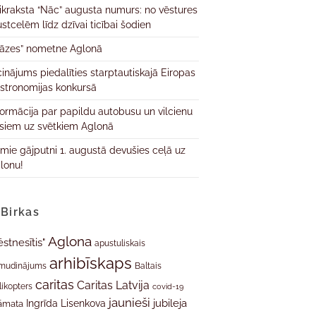
ikraksta “Nāc” augusta numurs: no vēstures
ustcelēm līdz dzīvai ticībai šodien
āzes” nometne Aglonā
cinājums piedalīties starptautiskajā Eiropas
stronomijas konkursā
formācija par papildu autobusu un vilcienu
isiem uz svētkiem Aglonā
rmie gājputni 1. augustā devušies ceļā uz
lonu!
Birkas
Aglona
ēstnesītis"
apustuliskais
arhibīskaps
mudinājums
Baltais
caritas
Caritas Latvija
likopters
covid-19
jaunieši
jubileja
Ingrīda Lisenkova
āmata