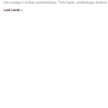
ļoti svarīga ir ticības praktizēšana. Tieši tāpēc arhibīskapa ikdien
Lasīt vairāk »