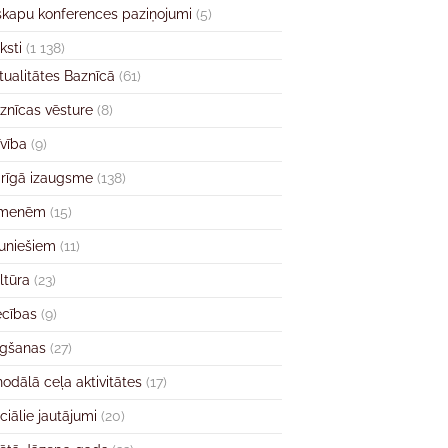
skapu konferences paziņojumi
(5)
ksti
(1 138)
tualitātes Baznīcā
(61)
znīcas vēsture
(8)
īvība
(9)
rīgā izaugsme
(138)
imenēm
(15)
uniešiem
(11)
ltūra
(23)
ecības
(9)
gšanas
(27)
nodālā ceļa aktivitātes
(17)
ciālie jautājumi
(20)