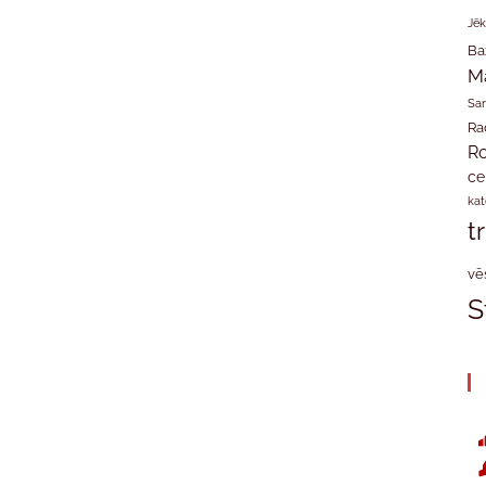
Jēk
Ba
M
San
Ra
Ro
ce
kat
t
vē
S