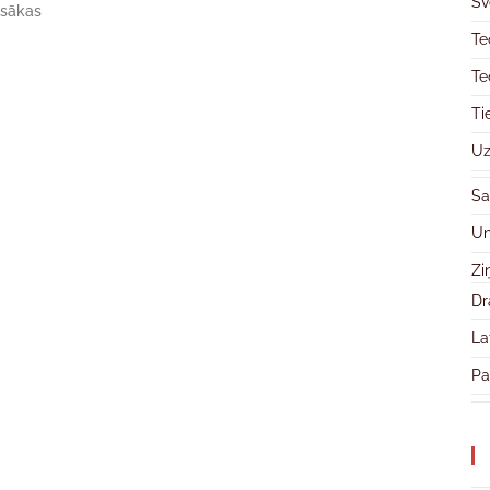
Sv
a sākas
Te
Te
Ti
Uz
Sa
Un
Zi
Dr
La
Pa