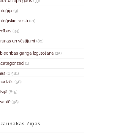
ētā Jāzepa gads
(33)
oloģija
(9)
oloģiskie raksti
(21)
ecības
(34)
runas un vēstījumi
(80)
biedrības garīgā izglītošana
(25)
categorized
(1)
ņas
(6 581)
audzēs
(56)
tvijā
(815)
saulē
(98)
Jaunākas Ziņas