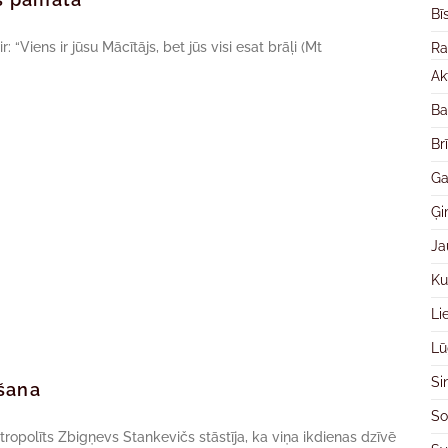
Bī
“Viens ir jūsu Mācītājs, bet jūs visi esat brāļi (Mt
Ra
Ak
Ba
Br
Ga
Ģ
Ja
Ku
Li
Lū
Si
gšana
So
tropolīts Zbigņevs Stankevičs stāstīja, ka viņa ikdienas dzīvē