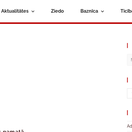
Aktualitātes
Ziedo
Baznīca
Ticī
Ad
es pamatā