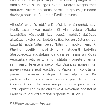
Andris Kravalis un Rīgas Svētās Marijas Magdalēnas
draudzes vikārs priesteris Karols Buzjevičs jubilāram
dāvināja apustuļu Pētera un Pāvila gleznas.
Attiecībā uz pašu jubilāru jāatzīst, ka viņš nemēdz sevi
izcelt, taču nevar nepieminēt viņa izdoto Jēkaba
katedrāles Vēstnesīti, kas regulāri publicē dažādus
aktuālus rakstus par teoloģiju, Baznīcu un vēsturiski vai
kulturāli nozīmīgām personībām un notikumiem. P.
Kļaviņu pozitīvi novērtē viņa studenti Latvijas
Starpdiecēžu augstākajā garīgajā seminārā un Rīgas
Augstākajā reliģijas zinātņu institūtā – priesteri, laji un
semināristi. Priesteris seko līdzi Baznīcas norisēm un
aizvien vēlas sniegt ieguldījumu Vatikāna II koncila un
pāvestu rosinātās kristīgās dzīves atjaunotnē. Kā
profesionāls teologs viņš iestājas par dialogu un
kopību Baznīcā, lai viņas misija izvērstos pasaulē un
Jēzu iepazītu arī mūsdienu cilvēki. Novēlam priesterim
Paulam vēl daudzus radošus gadus mūsu vidū.
F. Mičāne, draudzes locekle