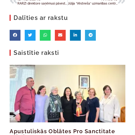
RARZI direktore saņēmusi pāvesta apbalvojumu
Jūlija “Vēstneša” uzmanības centrā dzīves jēga
Dalīties ar rakstu
Saistītie raksti
Apustuliskās Oblātes Pro Sanctitate