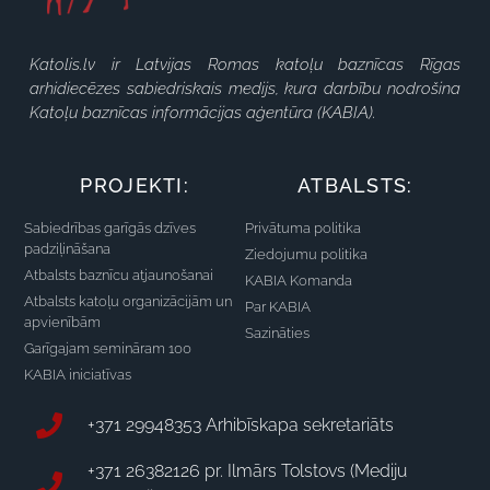
Katolis.lv ir Latvijas Romas katoļu baznīcas Rīgas
arhidiecēzes sabiedriskais medijs, kura darbību nodrošina
Katoļu baznīcas informācijas aģentūra (KABIA).
PROJEKTI:
ATBALSTS:
Sabiedrības garīgās dzīves
Privātuma politika
padziļināšana
Ziedojumu politika
Atbalsts baznīcu atjaunošanai
KABIA Komanda
Atbalsts katoļu organizācijām un
Par KABIA
apvienībām
Sazināties
Garīgajam semināram 100
KABIA iniciatīvas
+371 29948353 Arhibīskapa sekretariāts
+371 26382126 pr. Ilmārs Tolstovs (Mediju