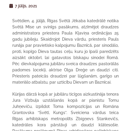
7 jūlijs, 2021
Svētdien, 4. jūlijā, Rīgas Svētā Jēkaba katedrālē notika
Svētā Mise un svinīgs pasākums, atzīmējot draudzes
administratora priestera Paula Kļaviņa ordinācijas 25
gadu jubileju. Skaidrojot Dieva vārdu, priesteris Pauls
runāja par pravietisko kalpojumu Baznīcā, par sinodālo,
proti, kopīgo Dieva tautas ceļu, kuru jo īpaši paredzēts
aizsākt oktobrī, lai gatavotos bīskapu sinodei Romā.
Pēc dievkalpojuma jubilāru sveica draudzes pastorālās
padomes locekļi, aktrise Olga Dreģe un daudzi citi.
Priesteris pateicās draudzei par lūgšanām, garīgo un
materiālo atbalstu, par uzticību Dievam un Baznīcai.
Kūrijas dārzā kopā ar jubilāru ticīgos aizkustināja tenora
Jura Vizbuļa uzstāšanās kopā ar pianistu Tomu
Juhņeviču, izpildot Toma kompozīcijas un Romāna
Grantovska “Svētī, Kungs”. Sveiciena vārdus teica
Rīgas arhibīskaps metropolīts Zbigņevs Stankevičs,
katedrāles kora pārstāvji un daudzi klātesošie.
Pasākuma noslēgumā Rīgas arhidiecēzes palīgbīskaps