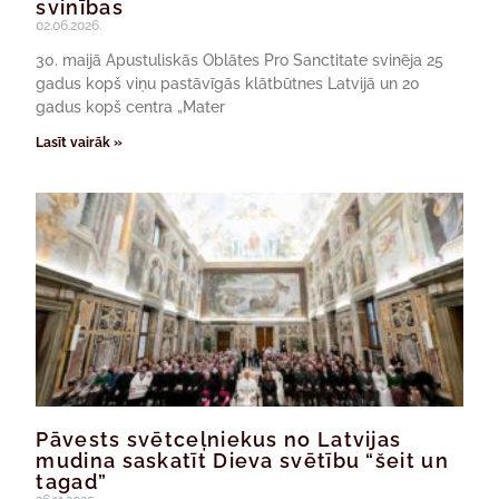
svinības
02.06.2026.
30. maijā Apustuliskās Oblātes Pro Sanctitate svinēja 25
gadus kopš viņu pastāvīgās klātbūtnes Latvijā un 20
gadus kopš centra „Mater
Lasīt vairāk »
Pāvests svētceļniekus no Latvijas
mudina saskatīt Dieva svētību “šeit un
tagad”