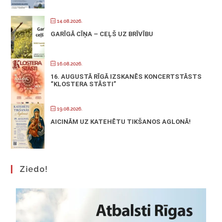
14.08.2026.
GARĪGĀ CĪŅA – CEĻŠ UZ BRĪVĪBU
16.08.2026.
16. AUGUSTĀ RĪGĀ IZSKANĒS KONCERTSTĀSTS
“KLOSTERA STĀSTI”
19.08.2026.
AICINĀM UZ KATEHĒTU TIKŠANOS AGLONĀ!
Ziedo!