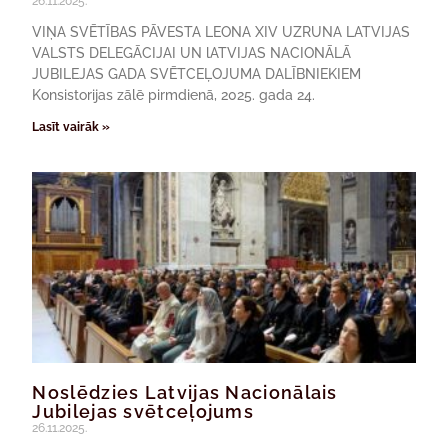
26.11.2025.
VIŅA SVĒTĪBAS PĀVESTA LEONA XIV UZRUNA LATVIJAS
VALSTS DELEGĀCIJAI UN lATVIJAS NACIONĀLĀ
JUBILEJAS GADA SVĒTCEĻOJUMA DALĪBNIEKIEM
Konsistorijas zālē pirmdienā, 2025. gada 24.
Lasīt vairāk »
Noslēdzies Latvijas Nacionālais
Jubilejas svētceļojums
26.11.2025.