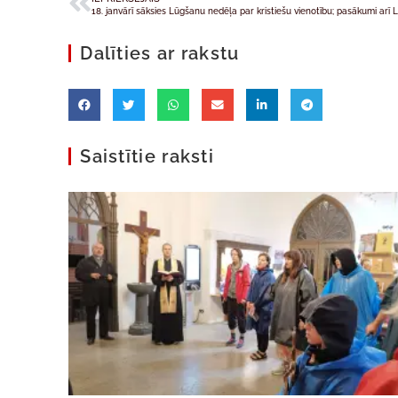
18. janvārī sāksies Lūgšanu nedēļa par kristiešu vienotību; pasākumi arī L
Dalīties ar rakstu
Saistītie raksti