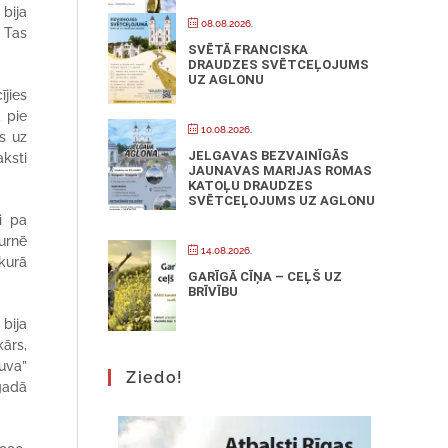
bija
08.08.2026.
. Tas
SVĒTĀ FRANCISKA
DRAUDZES SVĒTCEĻOJUMS
UZ AGLONU
jies
 pie
10.08.2026.
s uz
JELGAVAS BEZVAINĪGĀS
ksti
JAUNAVAS MARIJAS ROMAS
KATOĻU DRAUDZES
SVĒTCEĻOJUMS UZ AGLONU
i pa
urnē
14.08.2026.
 kurā
GARĪGĀ CĪŅA – CEĻŠ UZ
BRĪVĪBU
 bija
kārs,
uva”
Ziedo!
gadā