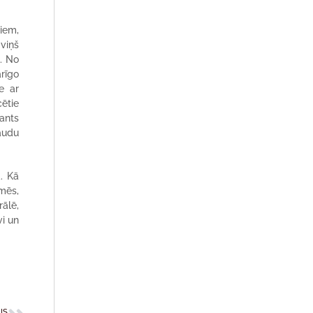
iem,
 viņš
. No
arīgo
ce ar
cētie
lants
raudu
. Kā
 mēs,
rālē,
vi un
IS