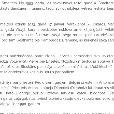
 Smelters. No 1993. gada līdz savai nāvei 2010. gadā A. Smelters 
sts daudziem ir zināms, taču, svinot jubileju, vēlreiz ieskats tajā
melters dzimis 1923. gada 17. janvārī Varakļānos – Kokaros. Mācī
44. gada Vācijā, karam beidzoties nokļuva amerikāņu gūstā, vēlāk
pusē pie zemniekiem Austrumprūsijā, bēga no piespiedu atgriešanā
 pēc tam Gesthahtā pie Hamburgas; Brēmenē, no kurienes sāka sara
ru audzināšanas pārraudzībā. Latviešu semināristi tika izvietot
ā Voluvē–St–Pierre pie Briseles, filozofiju un teoloģiju apguva T
ās bīskaps Sloskāns pulcināja latviešu semināristus kādā klosterī,
 šo garīdznieku, kas bijis upuris par brāļiem.
 ordinēja par priesteri. Pēc diviem gadiem Beļģijā priesterim Antonam
ecēzē. Priesteris Antons kalpoja Dīpholcā (Diepholz) kā draudzes vi
šu katoļu garīgo aprūpi, izdeva latviešu katoļu biedrības „Dr
 garus ceļa gabalus, svinot latviešu katoļu dievkalpojumus. 1970. 
alpoja līdz 1990. gadam.