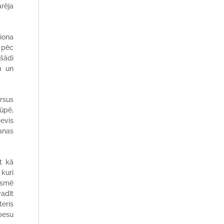
rēja
ģiona
, pēc
šādi
u un
ursus
ūpē,
sevis
anas
t kā
 kuri
ksmē
adīt
teris
ebesu