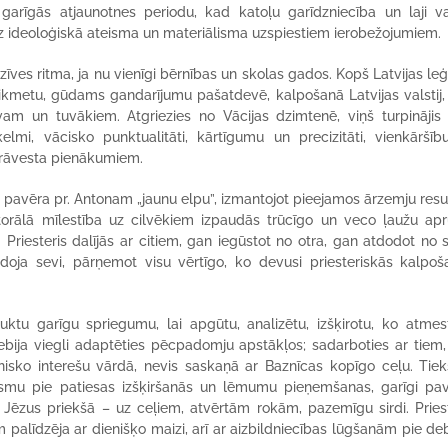
garīgās atjaunotnes periodu, kad katoļu garīdzniecība un laji va
bez ideoloģiskā ateisma un materiālisma uzspiestiem ierobežojumiem.
īves ritma, ja nu vienīgi bērnības un skolas gados. Kopš Latvijas le
aikmetu, gūdams gandarījumu pašatdevē, kalpošanā Latvijas valstij
am un tuvākiem. Atgriezies no Vācijas dzimtenē, viņš turpinājis 
elmi, vācisko punktualitāti, kārtīgumu un precizitāti, vienkāršīb
 prāvesta pienākumiem.
ā pavēra pr. Antonam „jaunu elpu”, izmantojot pieejamos ārzemju res
storālā mīlestība uz cilvēkiem izpaudās trūcīgo un veco ļaužu apr
 Priesteris dalījās ar citiem, gan iegūstot no otra, gan atdodot no 
idoja sevi, pārņemot visu vērtīgo, ko devusi priesteriskās kalpoš
auktu garīgu spriegumu, lai apgūtu, analizētu, izšķirotu, ko atmes
bija viegli adaptēties pēcpadomju apstākļos; sadarboties ar tiem,
nisko interešu vārdā, nevis saskaņā ar Baznīcas kopīgo ceļu. Tie
aismu pie patiesas izšķiršanās un lēmumu pieņemšanas, garīgi pav
kā Jēzus priekšā – uz ceļiem, atvērtām rokām, pazemīgu sirdi. Pries
 palīdzēja ar dienišķo maizi, arī ar aizbildniecības lūgšanām pie d