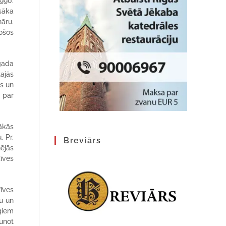
990.
zsāka
nāru.
pošos
 gada
tajās
es un
s par
ākās
. Pr.
Breviārs
nējās
zīves
īves
pu un
īgiem
aunot