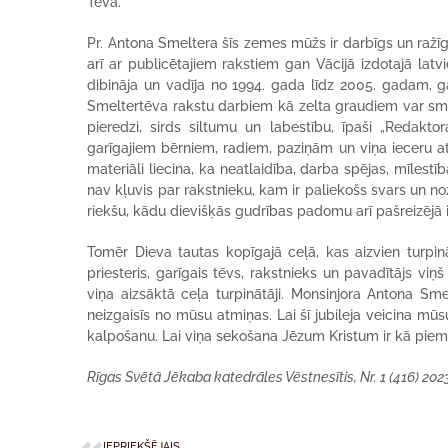
Tēva.
Pr. Antona Smeltera šīs zemes mūžs ir darbīgs un raž
arī ar publicētajiem rakstiem gan Vācijā izdotajā lat
dibināja un vadīja no 1994. gada līdz 2005. gadam, 
Smeltertēva rakstu darbiem kā zelta graudiem var smel
pieredzi, sirds siltumu un labestību, īpaši „Redaktor
garīgajiem bērniem, radiem, paziņām un viņa ieceru atb
materiāli liecina, ka neatlaidība, darba spējas, mīles
nav kļuvis par rakstnieku, kam ir paliekošs svars un no
riekšu, kādu dievišķās gudrības padomu arī pašreizējā 
Tomēr Dieva tautas kopīgajā ceļā, kas aizvien turpin
priesteris, garīgais tēvs, rakstnieks un pavadītājs v
viņa aizsāktā ceļa turpinātāji. Monsinjora Antona Sme
neizgaisīs no mūsu atmiņas. Lai šī jubileja veicina mū
kalpošanu. Lai viņa sekošana Jēzum Kristum ir kā piemē
Rīgas Svētā Jēkaba katedrāles Vēstnesītis, Nr. 1 (416) 2023
IEPRIEKŠĒJAIS