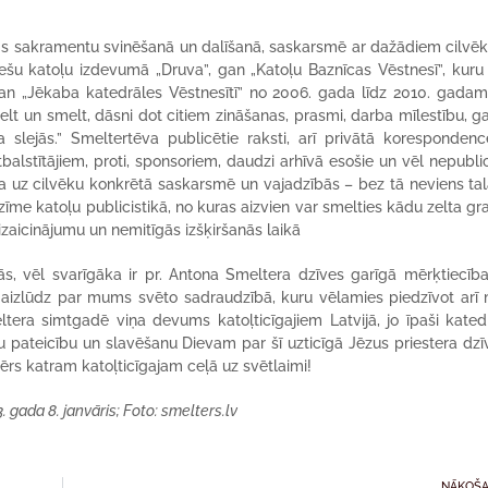
īgs sakramentu svinēšanā un dalīšanā, saskarsmē ar dažādiem cilvēk
viešu katoļu izdevumā „Druva”, gan „Katoļu Baznīcas Vēstnesī”, kuru
gan „Jēkaba katedrāles Vēstnesītī” no 2006. gada līdz 2010. gadam
t un smelt, dāsni dot citiem zināšanas, prasmi, darba mīlestību, g
a slejās.” Smeltertēva publicētie raksti, arī privātā koresponden
alstītājiem, proti, sponsoriem, daudzi arhīvā esošie un vēl nepubli
tība uz cilvēku konkrētā saskarsmē un vajadzībās – bez tā neviens ta
zīme katoļu publicistikā, no kuras aizvien var smelties kādu zelta g
izaicinājumu un nemitīgās izšķiršanās laikā
ās, vēl svarīgāka ir pr. Antona Smeltera dzīves garīgā mērķtiecība
iņš aizlūdz par mums svēto sadraudzībā, kuru vēlamies piedzīvot arī
ltera simtgadē viņa devums katoļticīgajiem Latvijā, jo īpaši kated
su pateicību un slavēšanu Dievam par šī uzticīgā Jēzus priestera dzī
rs katram katoļticīgajam ceļā uz svētlaimi!
. gada 8. janvāris; Foto: smelters.lv
NĀKOŠA