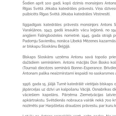
Šodien aprit 100 gadi, kopš dzimis monsiņjors Antons
Rīgas Svētā Jēkaba katedrāles prāvests. Viņa dzīvesstā
pulbicēts Rīgas Svētā Jēkaba katedrāles Vēstnesītī.
Ilggadīgais katedrāles prāvests monsinjors Antons S
Varakļānos, 1943. gadā iesaukts vācu leģionā, no 19
angļiem Falingbosteles nometnē. 1945. gada otrajā 
Padomju Savienību, nonāca Lībekā Mēzenes kazarmās,
ar bīskapu Sloskānu Beļģijā.
Bīskaps Sloskāns uzņēma Antonu savā topošo prieste
dažādiem semināriem. Antons mācījās Don Bosko koledž
(Tournai) diecēzes seminārā Bonne–Esperance. Brīvdien
Antonam palika neaizmirstami iespaidi no saskarsmes ar
1956. gada 15. jūlijā Turnē katedrālē vietējais bīskaps
jāpārceļas uz dzīvi un kalpošanu Vācijā, Osnabrikas di
vāciešiem kapelāns. Pārņēma Ziemeļvācijas latvie
apkārtrakstu. Svētdienās nobrauca vairāk nekā 700 km
nozīmēts par Harpštetas draudzes prāvestu, par kuru k