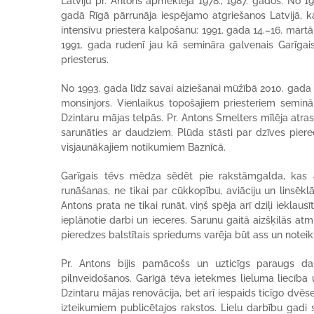
Latviju pr. Antons apmeklēja 1978., 1987. gados. No 
gadā Rīgā pārrunāja iespējamo atgriešanos Latvijā, ka
intensīvu priestera kalpošanu: 1991. gada 14.–16. mart
1991. gada rudenī jau kā semināra galvenais Garīgais 
priesterus.
No 1993. gada līdz savai aiziešanai mūžībā 2010. gada 1
monsinjors. Vienlaikus topošajiem priesteriem seminār
Dzintaru mājas telpās. Pr. Antons Smelters mīlēja atrast
sarunāties ar daudziem. Plūda stāsti par dzīves piered
visjaunākajiem notikumiem Baznīcā.
Garīgais tēvs mēdza sēdēt pie rakstāmgalda, kas a
runāšanas, ne tikai par cūkkopību, aviāciju un linsēkl
Antons prata ne tikai runāt, viņš spēja arī dziļi iekla
ieplānotie darbi un ieceres. Sarunu gaitā aizšķilās atmi
pieredzes balstītais spriedums varēja būt ass un noteik
Pr. Antons bijis pamācošs un uzticīgs paraugs dau
pilnveidošanos. Garīgā tēva ietekmes lieluma liecība u
Dzintaru mājas renovācija, bet arī iespaids ticīgo dv
izteikumiem publicētajos rakstos. Lielu darbību gadi 