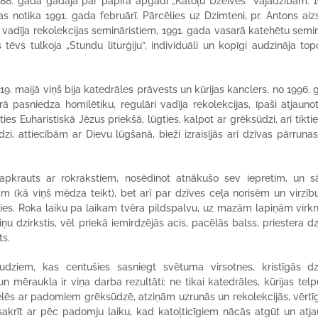
1988. gada gādāja par papīra apgādi „Katoļu Dzeives” vajadzībām. 1
s notika 1991. gada februārī. Pārcēlies uz Dzimteni, pr. Antons ai
ā vadīja rekolekcijas semināristiem, 1991. gada vasarā katehētu semi
tēvs tulkoja „Stundu liturģiju”, individuāli un kopīgi audzināja to
9. maijā viņš bija katedrāles prāvests un kūrijas kanclers, no 1996.
ā pasniedza homilētiku, regulāri vadīja rekolekcijas, īpaši atjauno
ies Euharistiskā Jēzus priekšā, lūgties, kalpot ar grēksūdzi, arī tikti
zi, attiecībām ar Dievu lūgšanā, bieži izraisījās arī dzīvas pārruna
pkrauts ar rokrakstiem, nosēdinot atnākušo sev iepretim, un s
ām (kā viņš mēdza teikt), bet arī par dzīves ceļa norisēm un virzību
usīties. Roka laiku pa laikam tvēra pildspalvu, uz mazām lapiņām virk
ņu dzirkstis, vēl priekā iemirdzējās acis, pacēlās balss, priestera d
ts.
dziem, kas centušies sasniegt svētuma virsotnes, kristīgās dz
n mēraukla ir viņa darba rezultāti: ne tikai katedrāles, kūrijas tel
ēselēs ar padomiem grēksūdzē, atziņām uzrunās un rekolekcijās, vērt
sakrīt ar pēc padomju laiku, kad katoļticīgiem nācās atgūt un atj