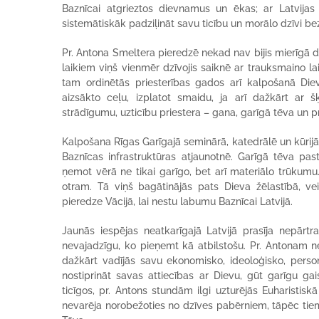
Baznīcai atgrieztos dievnamus un ēkas; ar Latvijas 
sistemātiskāk padziļināt savu ticību un morālo dzīvi 
Pr. Antona Smeltera pieredzē nekad nav bijis mierīgā dz
laikiem viņš vienmēr dzīvojis saiknē ar trauksmaino l
tam ordinētās priesterības gados arī kalpošanā Diev
aizsākto ceļu, izplatot smaidu, ja arī dažkārt ar šķ
strādīgumu, uzticību priestera – gana, garīgā tēva un
Kalpošana Rīgas Garīgajā seminārā, katedrālē un kūrij
Baznīcas infrastruktūras atjaunotnē. Garīgā tēva pa
ņemot vērā ne tikai garīgo, bet arī materiālo trūkumu.
otram. Tā viņš bagātinājās pats Dieva žēlastībā, ve
pieredze Vācijā, lai nestu labumu Baznīcai Latvijā.
Jaunās iespējas neatkarīgajā Latvijā prasīja nepārtr
nevajadzīgu, ko pieņemt kā atbilstošu. Pr. Antonam ne
dažkārt vadījās savu ekonomisko, ideoloģisko, perso
nostiprināt savas attiecības ar Dievu, gūt garīgu g
ticīgos, pr. Antons stundām ilgi uzturējās Euharistis
nevarēja norobežoties no dzīves pabērniem, tāpēc tiem