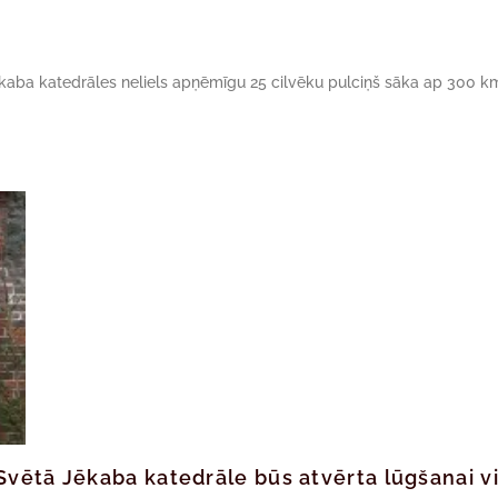
ēkaba katedrāles neliels apņēmīgu 25 cilvēku pulciņš sāka ap 300 k
Svētā Jēkaba katedrāle būs atvērta lūgšanai v