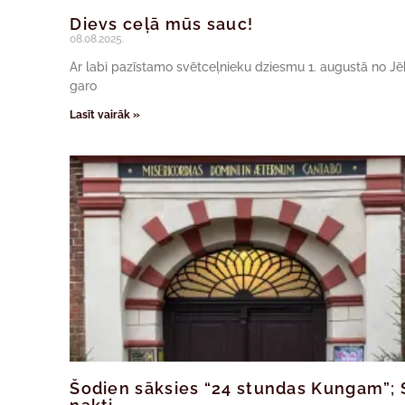
Dievs ceļā mūs sauc!
08.08.2025.
Ar labi pazīstamo svētceļnieku dziesmu 1. augustā no J
garo
Lasīt vairāk »
Šodien sāksies “24 stundas Kungam”; 