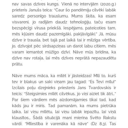
nav savas dzīves kungs. Vienā no intervijām (2020.g.)
prieteris Janušs teica: “Caur šo pandēmiju cilvēki labāk
saredz personīgo trauslumu. Mums šķita, ka esam
visvareni, jo radījām daudz tehnoloģiju, taču esam
bezspēcīgi vīrusa priekšā. Iespējams, pateicoties tam,
mēs kļūsim daudz pazemīgāki, pakļāvīgāki.” Jā, mūsu
dzīve ir trausla, bet tajā pat laikā tai ir milzīga vērtība,
jo, dzīvojot pēc sirdsapziņas un darot labu citiem, mēs
varam iemantot mūžīgo dzīvi. Nāve mūs brīdina, ka
dzīve nav rotaļa, lai mēs dzīves neprātā nepazaudētu
prātu.
Nāve mums māca, ka mīlēt ir jāsteidzas! Mīli to, kurš
tev ir blakus un saki viņam jau tagad: “Es Tevi mīlu!”
Izcilais poļu dzejnieks priesteris Jans Tvardovskis ir
teicis: “Steigsimies mīlēt cilvēkus, jo viņi aiziet tik ātri…”
Par šiem vārdiem mēs aizdomājamies tikai tad, kad
kāds jau ir miris. Tad pamanām, ka mums pietrūka
laika, lai viņu mīlētu, lai viņu labāk iepazītu, lai viņā
klausītos… Šādā situācijā mani mierina Svēto Rakstu
vārdi: “Mīlestība ir varenāka kā nāve” (Dz 8,3). Tas