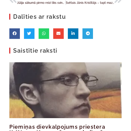
Jūlija sākumā pirmo reizi tiks svinēti Kuldīgas Dievmātes – Dzīvības Mātes svētki
Svētais Jānis Kristītājs – tapt mazākam, lai Kungs mūsos kļūst lielāks
Dalīties ar rakstu
Saistītie raksti
Piemiņas dievkalpojums priestera