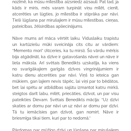
nozīmē, ka mūsu mīlestība aizsniedz aizsauli. Pat tad, ja
kāds ir miris, mēs varam turpināt viņu mīlēt, cienīt,
atcerēties un lūgties, jo mīlestība ir stiprāka par nāvi.
Tieši lūgšana par mirušajiem ir mūsu mīlestības, cieņas,
pateicības, žēlsirdības apliecinājums.
Nāve mums arī māca vērtēt laiku. Viduslaiku trapistu
un kartūziešu mūki sveicināja cits citu ar vārdiem:
“Memento mori” (Atceries, ka tu mirsi). Šo vārdu mērķis
bija atgādināt, ka dzīve ir gatavošanās nāvei un nāve ir
liela māksla. Arī svētais Benedikts uzskatīja, ka viens
no svarīgākajiem garīgās dzīves vingrinājumiem ir
katru dienu atcerēties par nāvi. Viņš to ieteica gan
mūkiem, gan lajiem nevis tāpēc, lai viņi par to bēdātos,
bet lai spētu ar atbildības sajūtu izmantot katru mirkli,
steigtos darīt labu, mīlēt, priecāties, dzīvot, un par visu
pateikties Dievam. Svētais Benedikts mācīja: “Uz dzīvi
skaties ar domu par nāvi un uz nāvi ar domu par dzīvi.
Tā tu iemācīsies gan dzīvot, gan nomirt. Nāve ir
briesmīga tikai tiem, kuri par to nedomā.”
Pārdomas par mūžīgo dzīvi un lūgšana par mirušajiem