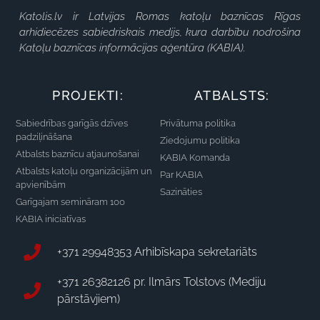
Katolis.lv ir Latvijas Romas katoļu baznīcas Rīgas
arhidiecēzes sabiedriskais medijs, kura darbību nodrošina
Katoļu baznīcas informācijas aģentūra (KABIA).
PROJEKTI:
ATBALSTS:
Sabiedrības garīgās dzīves
Privātuma politika
padziļināšana
Ziedojumu politika
Atbalsts baznīcu atjaunošanai
KABIA Komanda
Atbalsts katoļu organizācijām un
Par KABIA
apvienībām
Sazināties
Garīgajam semināram 100
KABIA iniciatīvas
+371 29948353 Arhibīskapa sekretariāts
+371 26382126 pr. Ilmārs Tolstovs (Mediju
pārstāvjiem)