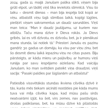
2024. gada 11. maijā Janušam palika slikti, viņam bija
grūti elpot, un tādēļ viņš tika ievietots slimnīcā. Visu šo
laiku – desmit dienas – man bija iespēja būt kopā ar
viņu, atbalstīt viņu šajā slimības laikā, kopīgi lūgties,
piešķirt viņam sakramentus un daudz sarunāties. Viņš
man teica: “Man ir daudz jautājumu, uz kuriem nav
atbilžu. Taču mana dzīve ir Dieva rokās. Ja Dievs
gribēs, lai es vēl dzīvotu, es dzīvošu, bet, ja ir pienākusi
mana stunda, lai notiek tā.” Priesteri Janušu es pazinu
gandrīz 30 gadus un domāju, ka visu par viņu zinu, bet
šo desmit dienu laikā iepazinu viņu no citas puses. Biju
pārsteigts, ar kādu mieru un paļāvību, ar humoru viņš
runāja par savu iespējamo aiziešanu. Kad vaicāju
Janušam, ko man svētdien pateikt viņa draudzei, viņš
sacīja: “Pasaki paldies par lūgšanām un atbalstu!”
Patiesībā vissvētākās stundas ikviena cilvēka dzīvē ir
tās, kurās mēs tiekam aicināti nostāties pie kāda mums
tuva vai mīļa cilvēka kapa, kad mūsu pašu sirds
neatvairāmi izjūt, ka šeit, virs zemes, nav pastāvīgas,
drošas palikšanas, bet, ka mūsu dzīve kā plūstošās