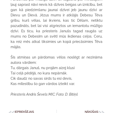
ļauj saprast nāvi nevis kā dzīves beigas un iznīcību, bet
gan kā piedzimšanu jaunai dzīvei jeb jaunu dzīvi ar
Dievu un Dievā. Jēzus mums ir atklājis Debesu Tēva
gribu, kurš vēlas, lai ikviens, kas tic Dēlam, netiktu
pazudināts, bet lai visi atgrieztos un iemantotu mūžīgo
dzīvi. Es ticu, ka priesteris Janušs tagad raugās uz
mums no Debesīm un svētī mūs ikdienas ceļos. Ceru,
ka reiz mēs atkal tiksimies un kopā priecāsimies Tēva
mājās.
Šīs atmiņas un pārdomas vēlos noslēgt ar nezināma
autora vārdiem:
Tu, dārgais Januš, nu projām aizej klusi
Tai ceļā pēdējā, no kura nepārnāk.
Cik daudz no savas sirds tu esi devis,
Kas mīlestību šo gan vārdos izteikt var.
Priesteris Andris Ševels MIC; Foto: D. Bitiņš
IEPRIEKŠĒJAIS
NĀKOŠAIS