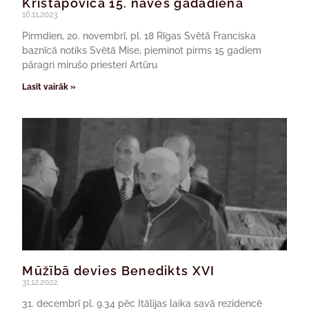
Krištapoviča 15. nāves gadadienā
16.11.2023.
Pirmdien, 20. novembrī, pl. 18 Rīgas Svētā Franciska
baznīcā notiks Svētā Mise, pieminot pirms 15 gadiem
pāragri mirušo priesteri Artūru
Lasīt vairāk »
Mūžībā devies Benedikts XVI
31.12.2022.
31. decembrī pl. 9.34 pēc Itālijas laika savā rezidencē