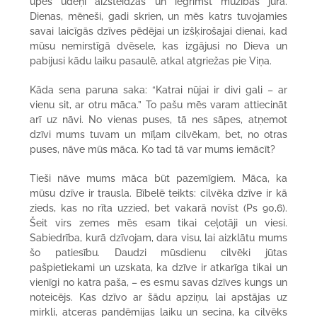
upes ūdeņi aizsteidzas un iegrimst mūžības jūrā.
Dienas, mēneši, gadi skrien, un mēs katrs tuvojamies
savai laicīgās dzīves pēdējai un izšķirošajai dienai, kad
mūsu nemirstīgā dvēsele, kas izgājusi no Dieva un
pabijusi kādu laiku pasaulē, atkal atgriežas pie Viņa.
Kāda sena paruna saka: “Katrai nūjai ir divi gali – ar
vienu sit, ar otru māca.” To pašu mēs varam attiecināt
arī uz nāvi. No vienas puses, tā nes sāpes, atņemot
dzīvi mums tuvam un mīļam cilvēkam, bet, no otras
puses, nāve mūs māca. Ko tad tā var mums iemācīt?
Tieši nāve mums māca būt pazemīgiem. Māca, ka
mūsu dzīve ir trausla. Bībelē teikts: cilvēka dzīve ir kā
zieds, kas no rīta uzzied, bet vakarā novīst (Ps 90,6).
Šeit virs zemes mēs esam tikai ceļotāji un viesi.
Sabiedrība, kurā dzīvojam, dara visu, lai aizklātu mums
šo patiesību. Daudzi mūsdienu cilvēki jūtas
pašpietiekami un uzskata, ka dzīve ir atkarīga tikai un
vienīgi no katra paša, – es esmu savas dzīves kungs un
noteicējs. Kas dzīvo ar šādu apziņu, lai apstājas uz
mirkli, atceras pandēmijas laiku un secina, ka cilvēks