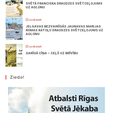
SVĒTĀ FRANCISKA DRAUDZES SVĒTCEĻOJUMS
UZ AGLONU
10.08.2026.
JELGAVAS BEZVAINĪGĀS JAUNAVAS MARIJAS
ROMAS KATOĻU DRAUDZES SVĒTCEĻOJUMS UZ
AGLONU
14.08.2026.
GARĪGĀ CĪŅA – CEĻŠ UZ BRĪVĪBU
Ziedo!