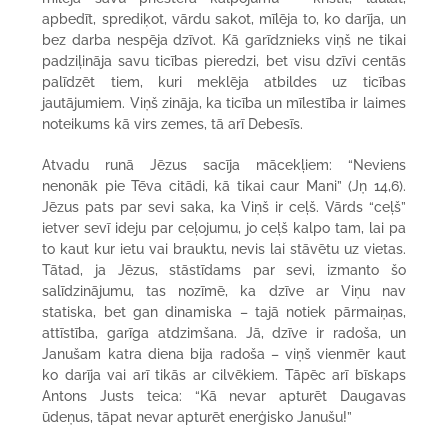
apbedīt, sprediķot, vārdu sakot, mīlēja to, ko darīja, un
bez darba nespēja dzīvot. Kā garīdznieks viņš ne tikai
padziļināja savu ticības pieredzi, bet visu dzīvi centās
palīdzēt tiem, kuri meklēja atbildes uz ticības
jautājumiem. Viņš zināja, ka ticība un mīlestība ir laimes
noteikums kā virs zemes, tā arī Debesīs.
Atvadu runā Jēzus sacīja mācekļiem: “Neviens
nenonāk pie Tēva citādi, kā tikai caur Mani” (Jņ 14,6).
Jēzus pats par sevi saka, ka Viņš ir ceļš. Vārds “ceļš”
ietver sevī ideju par ceļojumu, jo ceļš kalpo tam, lai pa
to kaut kur ietu vai brauktu, nevis lai stāvētu uz vietas.
Tātad, ja Jēzus, stāstīdams par sevi, izmanto šo
salīdzinājumu, tas nozīmē, ka dzīve ar Viņu nav
statiska, bet gan dinamiska – tajā notiek pārmaiņas,
attīstība, garīga atdzimšana. Jā, dzīve ir radoša, un
Janušam katra diena bija radoša – viņš vienmēr kaut
ko darīja vai arī tikās ar cilvēkiem. Tāpēc arī bīskaps
Antons Justs teica: “Kā nevar apturēt Daugavas
ūdeņus, tāpat nevar apturēt enerģisko Janušu!”