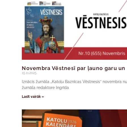
Novembra Vēstnesī par ļauno garu un
15.11.2025.
Iznācis žurnāla „Katoļu Baznīcas Vēstnesis“ novembra nu
žurnāla redaktore Ingrīda
Lasīt vairāk »