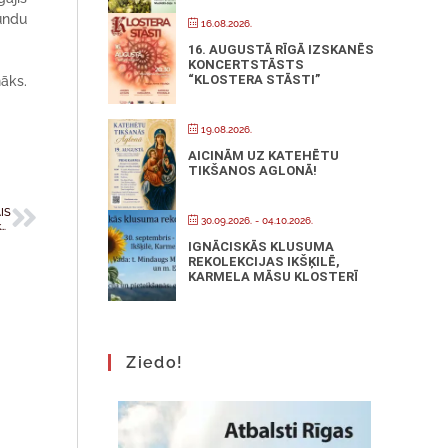
mundu
16.08.2026.
16. AUGUSTĀ RĪGĀ IZSKANĒS
KONCERTSTĀSTS
“KLOSTERA STĀSTI”
nāks.
19.08.2026.
AICINĀM UZ KATEHĒTU
TIKŠANOS AGLONĀ!
IS
30.09.2026.
- 04.10.2026.
Kultūras pieminekļu konservācijas un restaurācijas programmā atbalstīti vairāku katoļu draudžu projekti
IGNĀCISKĀS KLUSUMA
REKOLEKCIJAS IKŠĶILĒ,
KARMELA MĀSU KLOSTERĪ
Ziedo!