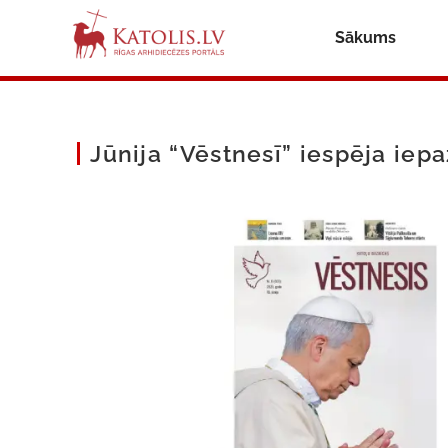
Sākums
Jūnija “Vēstnesī” iespēja iep