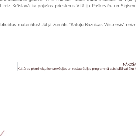
t reiz Krāslavā kalpojušos priesterus Vitāliju Paškeviču un Sigis
 publicētos materiālus! Jūlijā žurnāls “Katoļu Baznīcas Vēstnesis” neiz
NĀKOŠA