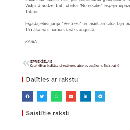
Višķu draudzē, bet rubrikā “Nomocītie” iespēja iepazī
Tabori.
Iegādājieties jūnija “Vēstnesi” un lasiet arī citus tajā
Tā nākamais numurs iznāks augustā.
KABIA
IEPRIEKŠĒJAIS
Katehētikas institūta pirmsākumu atceres pasākums Skaistkalnē
Dalīties ar rakstu
Saistītie raksti