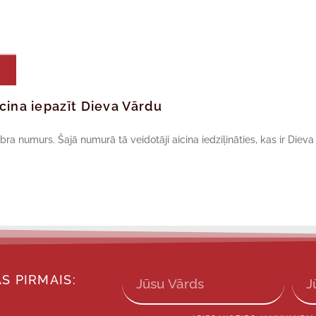
cina iepazīt Dieva Vārdu
ra numurs. Šajā numurā tā veidotāji aicina iedziļināties, kas ir Dieva
S PIRMAIS: