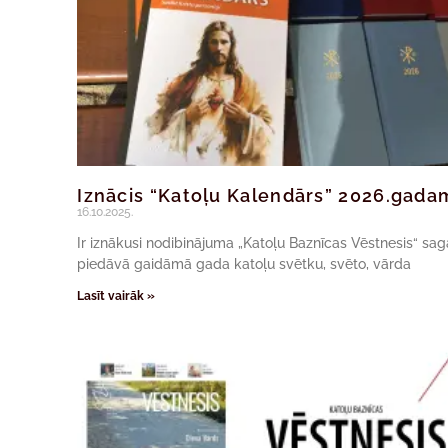
Iznācis “Katoļu Kalendārs” 2026.gada
16.10.2025.
Ir iznākusi nodibinājuma „Katoļu Baznīcas Vēstnesis“ s
piedāvā gaidāmā gada katoļu svētku, svēto, vārda
Lasīt vairāk »