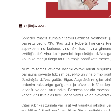
13 jūnijs, 2025
Šonedēļ iznācis žurnāla “Katoļu Baznīcas Vēstnesis” j
pāvestu Leonu XIV. “Kas tad ir Roberts Francisks P
aspektiem: no kurienes viņš nāk, kas ir viņa ģimene
izvēlējās tieši viņu, ko ir paveicis iepriekšējos dzīves
ko un kā mācīja ticīgo tautu pirmajā pontifikāta mēnesī
Numura tēmas ietvaros lasāmi vairāki raksti. Vispirms 
par jaunā pāvesta līdz šim paveikto un viņa pirmo pon
līdzšinējās dzīves gaitās. Rīgas Augstākā reliģijas zin
ordenim raksturīgo garīgumu, jo pāvests ir šī ordeņ
latviešu valodā. Arī rubrikā “Baznīcas sociālā mācīb
kāpēc viņš izvēlējās tieši Leona vārdu, kā arī pievēršot
Citās rubrikās žurnālā var lasīt vēl vairākus rakstus.
enciklikas “Dilexit nos” par Jēzus Sirds godināšanu, 