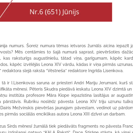
ūnija numurs. Šoreiz numura tēmas ietvaros žurnāls aicina iepazīt 
revosts? Mēs centāmies to šajā numurā saprast, pievēršoties dažā
, kas raksturīgs augustīniešu, tātad viņa, garīgumam, kāpēc kardi
 gados, kāpēc izvēlējās Leona XIV vārdu, kādas ir viņa pirmās uzrunas
,” redaktora slejā raksta “Vēstneša” redaktore Ingrīda Lisenkova.
tā ir I.Lisenkovas saruna ar priesteri Andri Mariju Jerumani, kurš s
tifikāta mēnesi. Pēteris Skudra piedāvā ieskatu Leona XIV dzimtā un
ātņu institūta profesore Māra Kiope iepazīstina lasītājus ar augustī
a pārstāvis. Rubriku noslēdz pāvesta Leona XIV triju uzrunu tulko
a” Dairis Mežvinskis pievēršas jaunajam pāvestam, vedinot uz pārdo
ies pirmās sociālās enciklikas autora Leona XIII dzīvei un darbam.
 Jēzus Sirds mēnesī žurnālā tiek piedāvāts fragments no pāvesta Fran
kuru izdošanai gatavo “KALA Raksti”. Dace Stirāne stāsta, kā viņai 