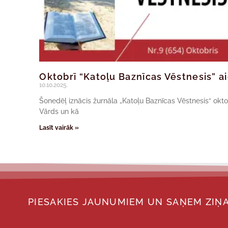
Oktobrī “Katoļu Baznīcas Vēstnesis” ai
10.10.2025.
Šonedēļ iznācis žurnāla „Katoļu Baznīcas Vēstnesis“ oktob
Vārds un kā
Lasīt vairāk »
PIESAKIES JAUNUMIEM UN SAŅEM ZIŅA