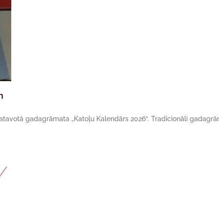
m
agatavotā gadagrāmata „Katoļu Kalendārs 2026“. Tradicionāli gadagr