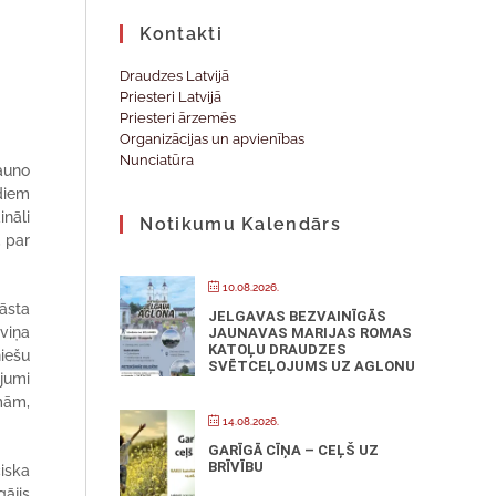
Kontakti
Draudzes Latvijā
Priesteri Latvijā
Priesteri ārzemēs
Organizācijas un apvienības
Nunciatūra
jauno
diem
nāli
Notikumu Kalendārs
, par
10.08.2026.
tāsta
JELGAVAS BEZVAINĪGĀS
 viņa
JAUNAVAS MARIJAS ROMAS
KATOĻU DRAUDZES
niešu
SVĒTCEĻOJUMS UZ AGLONU
jumi
mām,
14.08.2026.
GARĪGĀ CĪŅA – CEĻŠ UZ
BRĪVĪBU
ciska
gājis