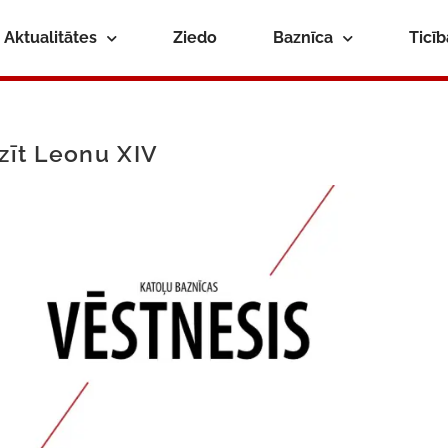
Aktualitātes
Ziedo
Baznīca
Ticī
azīt Leonu XIV