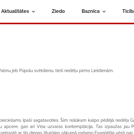
Aktualitātes
Ziedo
Baznīca
Ticī
Palmu jeb Pūpolu svētdienu, tieši nedēļu pirms Lieldienām.
ir nepieciešams īpaši sagatavoties. Šim nolūkam kalpo pēdējā nedēļa 
anu apcere, gan arī Viņa uzvaras kontemplācija. Tas izpaužas jau 
 kontrastē ar šīs dienas liturģijas sākumā rodamo Evaņģēlija vēsti par