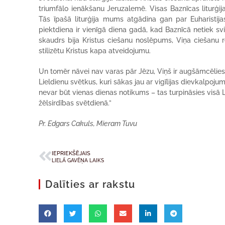
triumfālo ienākšanu Jeruzalemē. Visas Baznīcas liturģij
Tās īpašā liturģija mums atgādina gan par Euharistija
piektdiena ir vienīgā diena gadā, kad Baznīcā netiek svinē
skaudrs bija Kristus ciešanu noslēpums, Viņa ciešanu re
stilizētu Kristus kapa atveidojumu.
Un tomēr nāvei nav varas pār Jēzu, Viņš ir augšāmcēlies,
Lieldienu svētkus, kuri sākas jau ar vigīlijas dievkalpoju
nevar būt vienas dienas notikums – tas turpināsies visā Li
žēlsirdības svētdienā.”
Pr. Edgars Cakuls, Mieram Tuvu
IEPRIEKŠĒJAIS
LIELĀ GAVĒŅA LAIKS
Dalīties ar rakstu