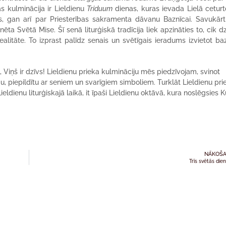
as kulminācija ir Lieldienu
Triduum
dienas, kuras ievada Lielā ceturt
s, gan arī par Priesterības sakramenta dāvanu Baznīcai. Savukārt
ta Svētā Mise. Šī senā liturģiskā tradīcija liek apzināties to, cik dz
alitāte. To izprast palīdz senais un svētīgais ieradums izvietot ba
 Viņš ir dzīvs! Lieldienu prieka kulmināciju mēs piedzīvojam, svinot
mu, piepildītu ar seniem un svarīgiem simboliem. Turklāt Lieldienu pri
eldienu liturģiskajā laikā, it īpaši Lieldienu oktāvā, kura noslēgsies 
NĀKOŠA
Trīs svētās die