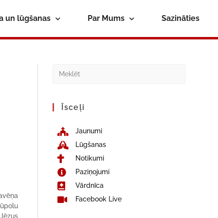
ba un lūgšanas
Par Mums
Sazināties
Īsceļi
Jaunumi
Lūgšanas
Notikumi
Paziņojumi
Vārdnīca
Gavēņa
Facebook Live
Pūpolu
 Jēzus