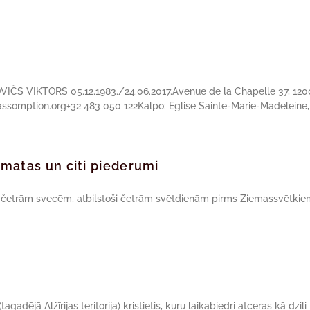
OVIČS VIKTORS 05.12.1983./24.06.2017.Avenue de la Chapelle 37, 120
ssomption.org+32 483 050 122Kalpo: Eglise Sainte-Marie-Madeleine,
rāmatas un citi piederumi
r četrām svecēm, atbilstoši četrām svētdienām pirms Ziemassvētkie
gadējā Alžīrijas teritorija) kristietis, kuru laikabiedri atceras kā dziļi