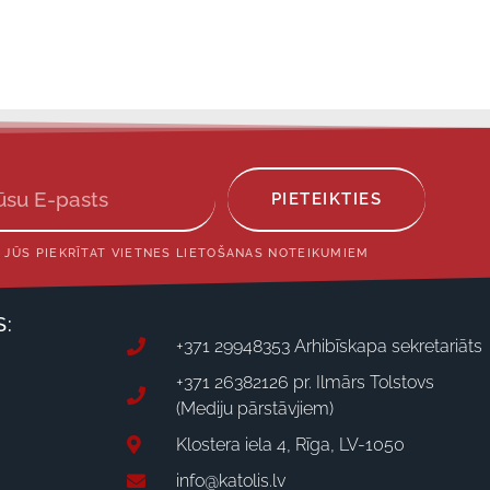
PIETEIKTIES
 JŪS PIEKRĪTAT VIETNES LIETOŠANAS NOTEIKUMIEM
S:
+371 29948353 Arhibīskapa sekretariāts
+371 26382126 pr. Ilmārs Tolstovs
(Mediju pārstāvjiem)
Klostera iela 4, Rīga, LV-1050
info@katolis.lv