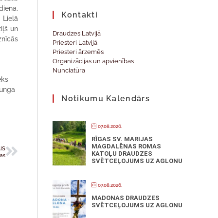
diena.
Kontakti
 Lielā
iļš un
Draudzes Latvijā
znīcās
Priesteri Latvijā
Priesteri ārzemēs
Organizācijas un apvienības
Nunciatūra
eks
Kunga
Notikumu Kalendārs
07.08.2026.
RĪGAS SV. MARIJAS
MAGDALĒNAS ROMAS
IS
KATOĻU DRAUDZES
nas
SVĒTCEĻOJUMS UZ AGLONU
07.08.2026.
MADONAS DRAUDZES
SVĒTCEĻOJUMS UZ AGLONU