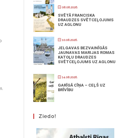
08.08.2026.
SVĒTĀ FRANCISKA
DRAUDZES SVĒTCEĻOJUMS
UZ AGLONU
0
10.08.2026.
JELGAVAS BEZVAINĪGĀS
JAUNAVAS MARIJAS ROMAS
KATOĻU DRAUDZES
SVĒTCEĻOJUMS UZ AGLONU
14.08.2026.
GARĪGĀ CĪŅA – CEĻŠ UZ
m.
BRĪVĪBU
Ziedo!