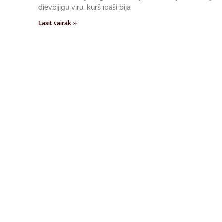
dievbijīgu vīru, kurš īpaši bija
Lasīt vairāk »