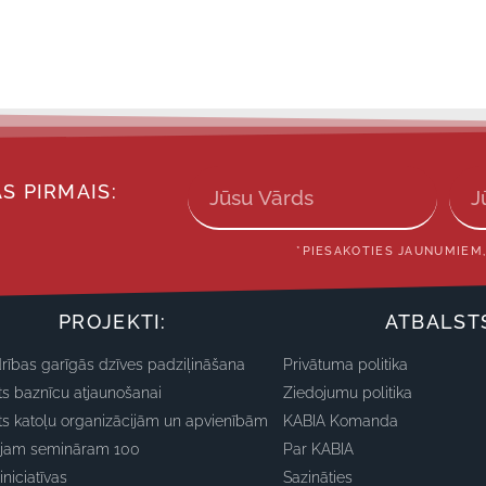
S PIRMAIS:
*PIESAKOTIES JAUNUMIEM,
PROJEKTI:
ATBALST
rības garīgās dzīves padziļināšana
Privātuma politika
ts baznīcu atjaunošanai
Ziedojumu politika
ts katoļu organizācijām un apvienībām
KABIA Komanda
ajam semināram 100
Par KABIA
iniciatīvas
Sazināties