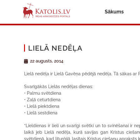
Sākums
LIELĀ NEDĒĻA
22 augusts, 2014
Lielā nedēļa ir Lielā Gavēņa pēdējā nedēļa. Tā sākas ar 
Svarīgākās Lielās nedēļas dienas:
• Palmu svētdiena
• Zaļā ceturtdiena
• Lielā piektdiena
• Lielā sestdiena
“Lieldienas ir lieli un svarīgi svētki un to svinēšanai 
laikā jeb Lielā nedēļa, kurā savijas gan Kristus cieš
svētdienā, kad liturģijā lasītais Kristus ciešanu apraksts