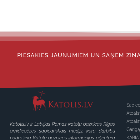
PIESAKIES JAUNUMIEM UN SAŅEM ZIŅA
Sabied
Atbals
Atbals
Katolis.lv ir Latvijas Romas katoļu baznīcas Rīgas
Garīg
arhidiecēzes sabiedriskais medijs, kura darbību
nodrošina Katoļu baznīcas informācijas aģentūra
KABIA 