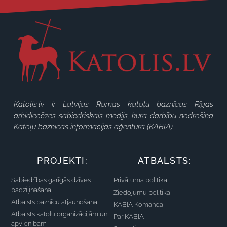
Katolis.lv ir Latvijas Romas katoļu baznīcas Rīgas
arhidiecēzes sabiedriskais medijs, kura darbību nodrošina
Katoļu baznīcas informācijas aģentūra (KABIA).
PROJEKTI:
ATBALSTS:
Sabiedrības garīgās dzīves
Privātuma politika
padziļināšana
Ziedojumu politika
Atbalsts baznīcu atjaunošanai
KABIA Komanda
Atbalsts katoļu organizācijām un
Par KABIA
apvienībām