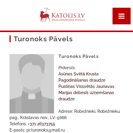
Turonoks Pāvels
Turonoks Pāvels
Prāvests
:
Asūnes Svētā Krusta
Pagodināšanas draudze
Pustiņas Vissvētās Jaunavas
Marijas debesīs uzņemšanas
draudze
Adrese: Robežnieki, Robežnieku
pag., Krāslavas nov., LV-5666
Telefons:
+371 26373755
E-pasts: pr.turonoks@mail.ru