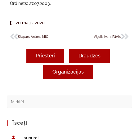
Ordinēts: 27.07.2003.
20 maijs, 2020
Škapars Antons MIC
Vīgulis Ivars Pāvils
Priesteri
Draudzes
Organizacijas
Īsceļi
Jaunumi