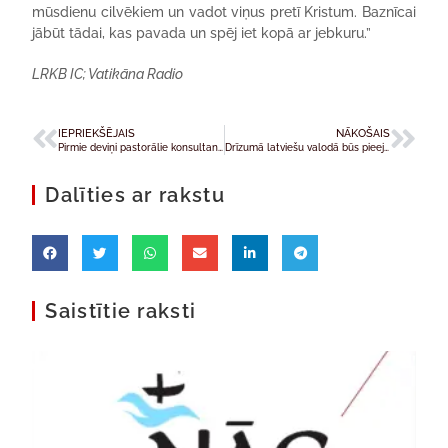
mūsdienu cilvēkiem un vadot viņus pretī Kristum. Baznīcai
jābūt tādai, kas pavada un spēj iet kopā ar jebkuru.”
LRKB IC; Vatikāna Radio
IEPRIEKŠĒJAIS
NĀKOŠAIS
Pirmie deviņi pastorālie konsultanti tikuši pie maģistra grāda
Drīzumā latviešu valodā būs pieejams katoļu iepazīšanās portāls
Dalīties ar rakstu
Saistītie raksti