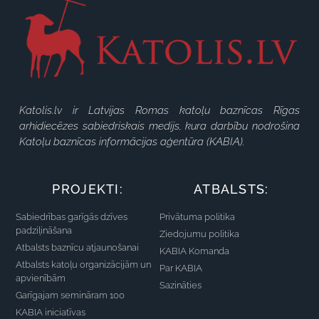
Katolis.lv ir Latvijas Romas katoļu baznīcas Rīgas
arhidiecēzes sabiedriskais medijs, kura darbību nodrošina
Katoļu baznīcas informācijas aģentūra (KABIA).
PROJEKTI:
ATBALSTS:
Sabiedrības garīgās dzīves
Privātuma politika
padziļināšana
Ziedojumu politika
Atbalsts baznīcu atjaunošanai
KABIA Komanda
Atbalsts katoļu organizācijām un
Par KABIA
apvienībām
Sazināties
Garīgajam semināram 100
KABIA iniciatīvas