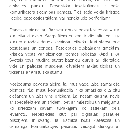
tas, kurš komunicē ar visu savu būtību, var kļūt par
atskaites punktu. Personiska iesaistīšanās ir paša
komunikatora ticamības pamats. Tieši tādā veidā kristīgā
liecība, pateicoties tīklam, var nonākt līdz perifērijām.”
Francisks aicina arī Baznīcu doties pasaules ceļos – tur,
kur cilvēki dzīvo. Starp šiem ceļiem ir digitālie ceļi, uz
kuriem atrodas daudz ievainotu cilvēku, kuri slāpst pēc
pestīšanas un cerības. Pateicoties globālajam tīmeklim,
kristīgā vēsts var aizsniegt “zemes robežas” (Apd 1, 8).
Svētais tēvs mudina atvērt baznīcu durvis arī digitālajā
vidē un palīdzēt mūsdienu cilvēkiem atklāt ticības un
tikšanās ar Kristu skaistumu.
Noslēgumā pāvests aicina, lai mūs vada labā samarieša
piemērs: “Lai mūsu komunikācija ir kā smaržīga eļļa citu
ciešanām un labs vīns priekam. Lai nesam gaismu nevis
ar specefektiem un trikiem, bet ar mīlestību un maigumu,
ko sniedzam savam tuvākajam, ko satiekam ceļā
ievainotu. Nebīstieties kļūt par digitālās pasaules
pilsoņiem. Ir svarīgi, lai Baznīca būtu klātesoša un
uzmanīga komunikācijas pasaulē, veidojot dialogu ar