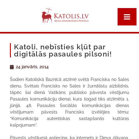
Katoli, nebīsties kļūt par
digitālās pasaules pilsoni!
24 janvāris, 2014
Šodien Katoliskā Baznīcā atzīmē svētā Franciska no Sales
dienu. Svētais Francisks no Sales ir žurnālistu aizbildnis,
tāpēc šai dienā Vatikāns publisko pāvesta vēstījumu
Pasaules komunikāciju dienai, kura šogad tiks atzīmēta 1.
jūnijā. 48. Pasaules Sociālās komunikācijas dienas
vēstījumam pāvests Francisks izvēlējies tēmu:
“Komunikācija autentiskas sastapšanās kultūras
kalpojumam”.
Pāvests vēstījumā apliecina, ka internets ir Dieva dāvana.