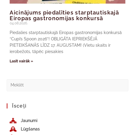
Aicinājums piedalīties starptautiskajā
Eiropas gastronomijas konkursā
04.08.2026.
Piedalies starptautiskajā Eiropas gastronomijas konkursā
“Cupi’s Spoon 2026”! OBLIGĀTA IEPRIEKŠĒJĀ
PIETEIKŠANĀS LĪDZ 17. AUGUSTAM! (Vietu skaits ir
ierobežots, tāpēc piesakies
Lasīt vairāk »
Īsceļi
Jaunumi
Lūgšanas