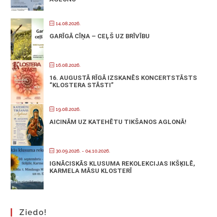
14.08.2026.
GARĪGĀ CĪŅA – CEĻŠ UZ BRĪVĪBU
16.08.2026.
16. AUGUSTĀ RĪGĀ IZSKANĒS KONCERTSTĀSTS
“KLOSTERA STĀSTI”
19.08.2026.
AICINĀM UZ KATEHĒTU TIKŠANOS AGLONĀ!
30.09.2026.
- 04.10.2026.
IGNĀCISKĀS KLUSUMA REKOLEKCIJAS IKŠĶILĒ,
KARMELA MĀSU KLOSTERĪ
Ziedo!