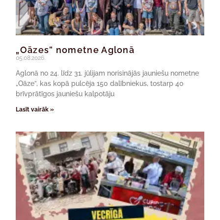
„Oāzes” nometne Aglonā
05.08.2026.
Aglonā no 24. līdz 31. jūlijam norisinājās jauniešu nometne
„Oāze”, kas kopā pulcēja 150 dalībniekus, tostarp 40
brīvprātīgos jauniešu kalpotāju
Lasīt vairāk »