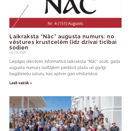
Laikraksta “Nāc” augusta numurs: no
vēstures krustcelēm līdz dzīvai ticībai
šodien
05.08.2026.
Liepājas diecēzes informatīvā laikraksta “Nāc” 2026. gada
augusta numurs lasītājiem piedāvā plašu un garīgi
bagātinošu saturu, kas aptver gan vēsturiskus
Lasīt vairāk »