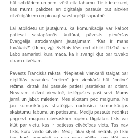
būt solidāriem un ņemt vērā cita labumu. Tie ir ieteikumi,
kas mums palīdzēs arī digitālajā pasaulē būt aizvien
cilvēcīgākiem un pieaugt savstarpējā sapratnē.
Lai atbildētu uz jautājumu, kā komunikācija var kalpot
patiesai sastapšanās kultūrai, pāvests pievēršas
Evaņģēlijā atrodamajam jautājumam: “Kas ir mans
tuvākais?” (Lk 10, 29). Svētais tēvs rod atbildi līdzībā par
Labo samarieti, kura māca, ka ir svarīgi kļūt par tuvāko
otram cilvēkam.
Pāvests Francisks raksta: “Nepietiek vienkārši staigāt par
digitālās pasaules “ceļiem” jeb vienkārši būt “online”
režīmā, drīzāk šai pasaulē patiesi jāsatiekas ar citiem.
Nevaram dzīvot vienatnē, ieslēgušies paši sevī. Mums
jāmīl un jābūt mīlētiem. Mēs alkstam pēc maiguma. Ne
jau komunikācijas stratēģijas nodrošina komunikācijas
skaistumu, labumu un patiesumu. Mediju pasaule nedrīkst
pagriezt muguru cilvēciskām rūpēm. Digitālais tīkls var
kļūt par vietu, kas ir patiesas cilvēcības vieta. Tas nav
tīkls, kuru veido cilvēki. Mediji tikai šķiet neitrāli, jo tikai