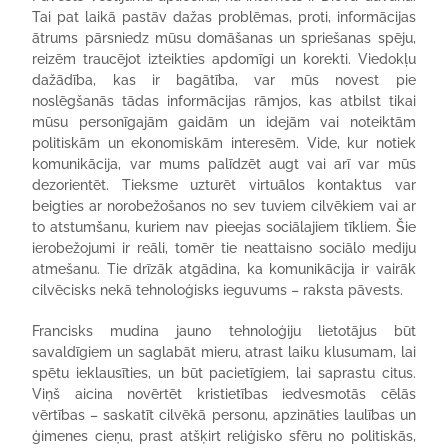
Tai pat laikā pastāv dažas problēmas, proti, informācijas
ātrums pārsniedz mūsu domāšanas un spriešanas spēju,
reizēm traucējot izteikties apdomīgi un korekti. Viedokļu
dažādība, kas ir bagātība, var mūs novest pie
noslēgšanās tādas informācijas rāmjos, kas atbilst tikai
mūsu personīgajām gaidām un idejām vai noteiktām
politiskām un ekonomiskām interesēm. Vide, kur notiek
komunikācija, var mums palīdzēt augt vai arī var mūs
dezorientēt. Tieksme uzturēt virtuālos kontaktus var
beigties ar norobežošanos no sev tuviem cilvēkiem vai ar
to atstumšanu, kuriem nav pieejas sociālajiem tīkliem. Šie
ierobežojumi ir reāli, tomēr tie neattaisno sociālo mediju
atmešanu. Tie drīzāk atgādina, ka komunikācija ir vairāk
cilvēcisks nekā tehnoloģisks ieguvums – raksta pāvests.
Francisks mudina jauno tehnoloģiju lietotājus būt
savaldīgiem un saglabāt mieru, atrast laiku klusumam, lai
spētu ieklausīties, un būt pacietīgiem, lai saprastu citus.
Viņš aicina novērtēt kristietības iedvesmotās cēlās
vērtības – saskatīt cilvēkā personu, apzināties laulības un
ģimenes cieņu, prast atšķirt reliģisko sfēru no politiskās,