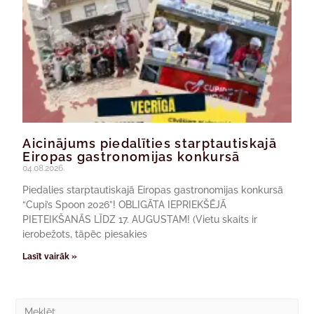
Aicinājums piedalīties starptautiskajā
Eiropas gastronomijas konkursā
04.08.2026.
Piedalies starptautiskajā Eiropas gastronomijas konkursā
“Cupi’s Spoon 2026”! OBLIGĀTA IEPRIEKŠĒJĀ
PIETEIKŠANĀS LĪDZ 17. AUGUSTAM! (Vietu skaits ir
ierobežots, tāpēc piesakies
Lasīt vairāk »