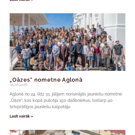
„Oāzes” nometne Aglonā
05.08.2026.
Aglonā no 24. līdz 31. jūlijam norisinājās jauniešu nometne
„Oāze”, kas kopā pulcēja 150 dalībniekus, tostarp 40
brīvprātīgos jauniešu kalpotāju
Lasīt vairāk »