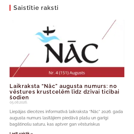
Saistītie raksti
Laikraksta “Nāc” augusta numurs: no
vēstures krustcelēm līdz dzīvai ticībai
šodien
05.08.2026.
Liepājas diecēzes informatīvā laikraksta “Nāc” 2026. gada
augusta numurs lasītājiem piedāvā plašu un garīgi
bagātinošu saturu, kas aptver gan vēsturiskus
Lasīt vairāk »