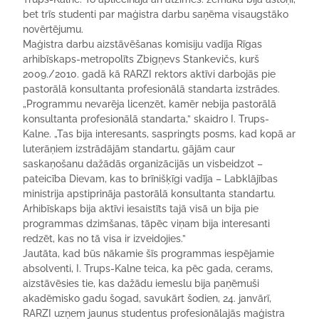
bet trīs studenti par maģistra darbu saņēma visaugstāko
novērtējumu.
Maģistra darbu aizstāvēšanas komisiju vadīja Rīgas
arhibīskaps-metropolīts Zbigņevs Stankevičs, kurš
2009./2010. gadā kā RARZI rektors aktīvi darbojās pie
pastorālā konsultanta profesionālā standarta izstrādes.
„Programmu nevarēja licenzēt, kamēr nebija pastorālā
konsultanta profesionālā standarta,” skaidro I. Trups-
Kalne. „Tas bija interesants, saspringts posms, kad kopā ar
luterāņiem izstrādājām standartu, gājām caur
saskaņošanu dažādās organizācijās un visbeidzot –
pateicība Dievam, kas to brīnišķīgi vadīja – Labklājības
ministrija apstiprināja pastorālā konsultanta standartu.
Arhibīskaps bija aktīvi iesaistīts tajā visā un bija pie
programmas dzimšanas, tāpēc viņam bija interesanti
redzēt, kas no tā visa ir izveidojies.”
Jautāta, kad būs nākamie šīs programmas iespējamie
absolventi, I. Trups-Kalne teica, ka pēc gada, cerams,
aizstāvēsies tie, kas dažādu iemeslu bija paņēmuši
akadēmisko gadu šogad, savukārt šodien, 24. janvārī,
RARZI uzņem jaunus studentus profesionālajās maģistra