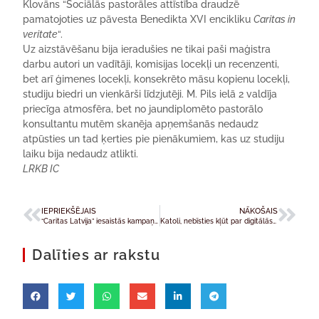
Klovāns “Sociālās pastorāles attīstība draudzē
pamatojoties uz pāvesta Benedikta XVI encikliku
Caritas in
veritate
“.
Uz aizstāvēšanu bija ieradušies ne tikai paši maģistra
darbu autori un vadītāji, komisijas locekļi un recenzenti,
bet arī ģimenes locekļi, konsekrēto māsu kopienu locekļi,
studiju biedri un vienkārši līdzjutēji. M. Pils ielā 2 valdīja
priecīga atmosfēra, bet no jaundiplomēto pastorālo
konsultantu mutēm skanēja apņemšanās nedaudz
atpūsties un tad ķerties pie pienākumiem, kas uz studiju
laiku bija nedaudz atlikti.
LRKB IC
IEPRIEKŠĒJAIS
NĀKOŠAIS
“Caritas Latvija” iesaistās kampaņā par bada novēršanu pasaulē
Katoli, nebīsties kļūt par digitālās pasaules pilsoni!
Dalīties ar rakstu