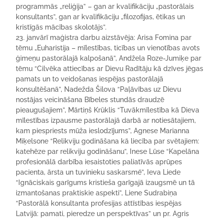
programmās „reliģija” – gan ar kvalifikāciju „pastorālais
konsultants”, gan ar kvalifikāciju „filozofijas, ētikas un
kristīgās mācības skolotājs”.
23. janvārī maģistra darbu aizstāvēja: Arisa Fomina par
tēmu „Euharistija – mīlestības, ticības un vienotības avots
ģimeņu pastorālajā kalpošanā”, Andžela Roze-Jumiķe par
tēmu “Cilvēka attiecības ar Dievu Radītāju kā dzīves jēgas
pamats un to veidošanas iespējas pastorālajā
konsultēšanā”, Nadežda Šilova “Paļāvības uz Dievu
nostājas veicināšana Bībeles stundās draudzē
pieaugušajiem”, Mārtiņš Krūklis “Tuvākmīlestība kā Dieva
mīlestības izpausme pastorālajā darbā ar notiesātajiem,
kam piespriests mūža ieslodzījums”, Agnese Marianna
Miķelsone “Relikviju godināšana kā liecība par svētajiem:
katehēze par relikviju godināšanu”, Inese Lūse “Kapelāna
profesionālā darbība iesaistoties paliatīvās aprūpes
pacienta, ārsta un tuvinieku saskarsmē”, Ieva Liede
“Ignāciskais garīgums kristieša garīgajā izaugsmē un tā
izmantošanas praktiskie aspekti”, Liene Sudrabiņa
“Pastorālā konsultanta profesijas attīstības iespējas
Latvijā: pamati, pieredze un perspektīvas” un pr. Agris