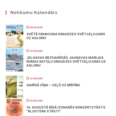
Notikumu Kalendārs
08.08.2026.
SVĒTĀ FRANCISKA DRAUDZES SVĒTCEĻOJUMS
UZ AGLONU
10.08.2026.
JELGAVAS BEZVAINĪGĀS JAUNAVAS MARIJAS
ROMAS KATOĻU DRAUDZES SVĒTCEĻOJUMS UZ
AGLONU
14.08.2026.
GARĪGĀ CĪŅA – CEĻŠ UZ BRĪVĪBU
16.08.2026.
16. AUGUSTĀ RĪGĀ IZSKANĒS KONCERTSTĀSTS
“KLOSTERA STĀSTI”