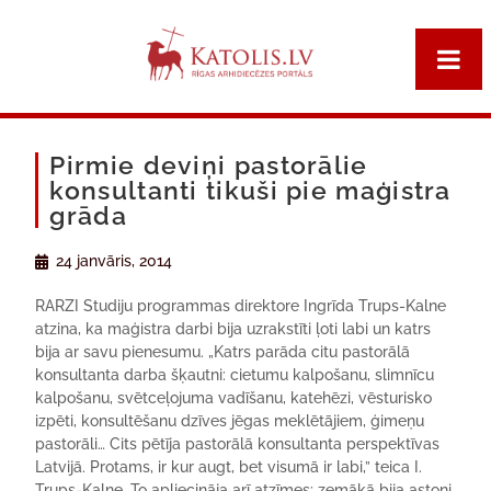
Pirmie deviņi pastorālie
konsultanti tikuši pie maģistra
grāda
24 janvāris, 2014
RARZI Studiju programmas direktore Ingrīda Trups-Kalne
atzina, ka maģistra darbi bija uzrakstīti ļoti labi un katrs
bija ar savu pienesumu. „Katrs parāda citu pastorālā
konsultanta darba šķautni: cietumu kalpošanu, slimnīcu
kalpošanu, svētceļojuma vadīšanu, katehēzi, vēsturisko
izpēti, konsultēšanu dzīves jēgas meklētājiem, ģimeņu
pastorāli… Cits pētīja pastorālā konsultanta perspektīvas
Latvijā. Protams, ir kur augt, bet visumā ir labi,” teica I.
Trups-Kalne. To apliecināja arī atzīmes: zemākā bija astoņi,