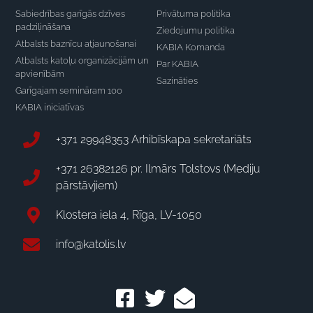
Sabiedrības garīgās dzīves
Privātuma politika
padziļināšana
Ziedojumu politika
Atbalsts baznīcu atjaunošanai
KABIA Komanda
Atbalsts katoļu organizācijām un
Par KABIA
apvienībām
Sazināties
Garīgajam semināram 100
KABIA iniciatīvas
+371 29948353 Arhibīskapa sekretariāts
+371 26382126 pr. Ilmārs Tolstovs (Mediju
pārstāvjiem)
Klostera iela 4, Rīga, LV-1050
info@katolis.lv