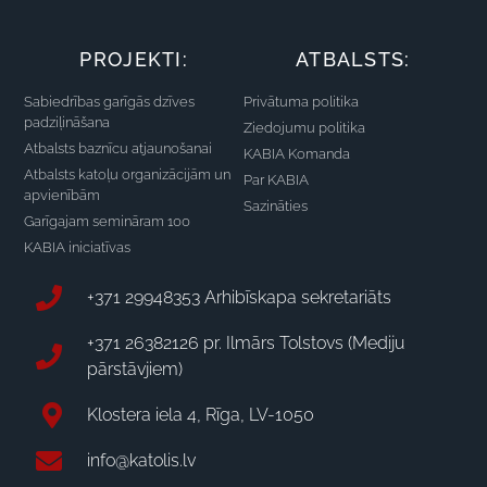
PROJEKTI:
ATBALSTS:
Sabiedrības garīgās dzīves
Privātuma politika
padziļināšana
Ziedojumu politika
Atbalsts baznīcu atjaunošanai
KABIA Komanda
Atbalsts katoļu organizācijām un
Par KABIA
apvienībām
Sazināties
Garīgajam semināram 100
KABIA iniciatīvas
+371 29948353 Arhibīskapa sekretariāts
+371 26382126 pr. Ilmārs Tolstovs (Mediju
pārstāvjiem)
Klostera iela 4, Rīga, LV-1050
info@katolis.lv