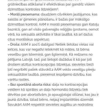
grūtniecības atlikšanai ir efektīvākas par gandrīz visiem
1
dzimstības kontroles līdzekļiem
.
– Morāli pieņemama:
daudziem cilvēkiem jautājumos, kas
saistās ar ģimenes plānošanu, ir bažas par mākslīgo
dzimstības kontroli. AAM ir morāli pieņemamas gan Katoļu
baznīcā, gan arī visās galvenajās reliģijās (protams, ņemot
vērā, ka seksuālā aktivitāte ir tikai laulībā, kā arī dažus
citus morāliskus aspektus).
– Droša:
AAM ir 100% dabīgas! Netiek lietotas vielas vai
ierīces, kas var negatīvi ietekmēt kā mātes, tā bērna
veselību gan īstermiņā, gan ilgtermiņā. Kā redzams no
pētījuma Latvijā, tad, pat lietojot dažādus it kā par ļoti
drošiem atzītus kontracepcijas līdzekļus, sievietes bieži
ļoti negribēti paliek stāvoklī.2 AAM veido veselīgu pieeju
seksualitātei laulībā, pieņemot iespējamo dzīvību, kas
varētu rasties.
– Bez spontānā aborta riska:
daļa no kontracepcijas
veidiem kā spirāles un daļa hormonālo līdzekļu tiek
dēvētas par abortatīvām, jo apaugļotajai olšūnai, kas jau ir
jaunā dzīvība, tātad bērns, neļauj implantēties dzemdē.
Savukārt AAM respektē sievietes auglību un nodrošina