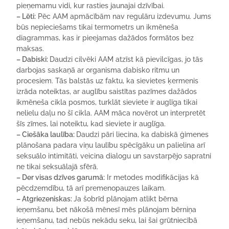
pieņemamu vidi, kur rasties jaunajai dzīvībai.
– Lēti:
Pēc AAM apmācībām nav regulāru izdevumu. Jums
būs nepieciešams tikai termometrs un ikmēneša
diagrammas, kas ir pieejamas dažādos formātos bez
maksas.
– Dabiski:
Daudzi cilvēki AAM atzīst kā pievilcīgas, jo tās
darbojas saskaņā ar organisma dabisko ritmu un
procesiem. Tās balstās uz faktu, ka sievietes ķermenis
izrāda noteiktas, ar auglību saistītas pazīmes dažādos
ikmēneša cikla posmos, turklāt sieviete ir auglīga tikai
nelielu daļu no šī cikla. AAM māca novērot un interpretēt
šīs zīmes, lai noteiktu, kad sieviete ir auglīga.
– Ciešāka laulība:
Daudzi pāri liecina, ka dabiskā ģimenes
plānošana padara viņu laulību spēcīgāku un palielina arī
seksuālo intimitāti, veicina dialogu un savstarpējo sapratni
ne tikai seksuālajā sfērā.
– Der visas dzīves garumā:
Ir metodes modifikācijas kā
pēcdzemdību, tā arī premenopauzes laikam.
– Atgriezeniskas:
Ja šobrīd plānojam atlikt bērna
ieņemšanu, bet nākošā mēnesī mēs plānojam bērniņa
ieņemšanu, tad nebūs nekādu seku, lai šai grūtniecībā