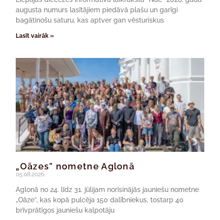
augusta numurs lasītājiem piedāvā plašu un garīgi
bagātinošu saturu, kas aptver gan vēsturiskus
Lasīt vairāk »
„Oāzes” nometne Aglonā
05.08.2026.
Aglonā no 24. līdz 31. jūlijam norisinājās jauniešu nometne
„Oāze”, kas kopā pulcēja 150 dalībniekus, tostarp 40
brīvprātīgos jauniešu kalpotāju