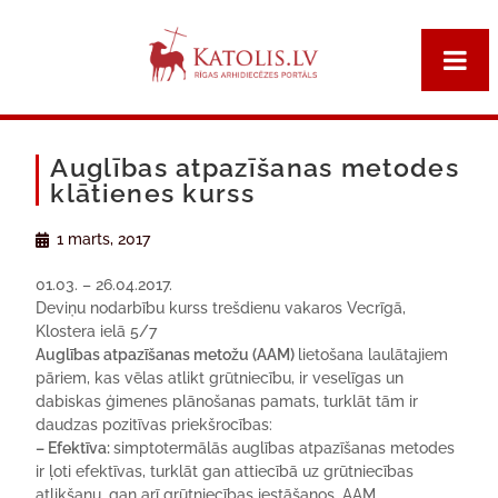
Auglības atpazīšanas metodes
klātienes kurss
1 marts, 2017
01.03. – 26.04.2017.
Deviņu nodarbību kurss trešdienu vakaros Vecrīgā,
Klostera ielā 5/7
Auglības atpazīšanas metožu (AAM)
lietošana laulātajiem
pāriem, kas vēlas atlikt grūtniecību, ir veselīgas un
dabiskas ģimenes plānošanas pamats, turklāt tām ir
daudzas pozitīvas priekšrocības:
– Efektīva:
simptotermālās auglības atpazīšanas metodes
ir ļoti efektīvas, turklāt gan attiecībā uz grūtniecības
atlikšanu, gan arī grūtniecības iestāšanos. AAM