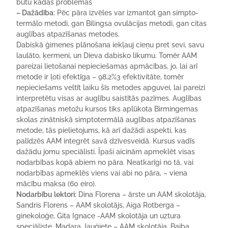
būtu kādas problēmas
– Dažādība:
Pēc pāra izvēles var izmantot gan simpto-
termālo metodi, gan Bilingsa ovulācijas metodi, gan citas
auglības atpazīšanas metodes.
Dabiskā ģimenes plānošana iekļauj cieņu pret sevi, savu
laulāto, ķermeni, un Dieva dabisko likumu. Tomēr AAM
pareizai lietošanai nepieciešamas apmācības, jo, lai arī
metode ir ļoti efektīga – 98,2%3 efektivitāte, tomēr
nepieciešams veltīt laiku šīs metodes apguvei, lai pareizi
interpretētu visas ar auglību saistītās pazīmes. Auglības
atpazīšanas metožu kursos tiks aplūkota Birmingemas
skolas zinātniskā simptotermālā auglības atpazīšanas
metode, tās pielietojums, kā arī dažādi aspekti, kas
palīdzēs AAM integrēt savā dzīvesveidā. Kursus vadīs
dažādu jomu speciālisti. Īpaši aicinām apmeklēt visas
nodarbības kopā abiem no pāra. Neatkarīgi no tā, vai
nodarbības apmeklēs viens vai abi no pāra, – viena
mācību maksa (60 eiro).
Nodarbību lektori:
Dina Florena – ārste un AAM skolotāja,
Sandris Florens – AAM skolotājs, Aiga Rotberga –
ginekoloģe, Gita Ignace -AAM skolotāja un uztura
speciāliste, Madara Jauģiete – AAM skolotāja, Baiba