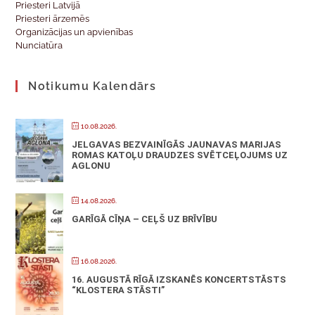
Priesteri Latvijā
Priesteri ārzemēs
Organizācijas un apvienības
Nunciatūra
Notikumu Kalendārs
10.08.2026.
JELGAVAS BEZVAINĪGĀS JAUNAVAS MARIJAS
ROMAS KATOĻU DRAUDZES SVĒTCEĻOJUMS UZ
AGLONU
14.08.2026.
GARĪGĀ CĪŅA – CEĻŠ UZ BRĪVĪBU
16.08.2026.
16. AUGUSTĀ RĪGĀ IZSKANĒS KONCERTSTĀSTS
“KLOSTERA STĀSTI”