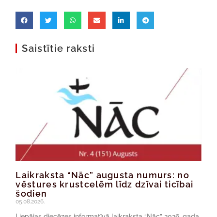
Saistītie raksti
Laikraksta “Nāc” augusta numurs: no
vēstures krustcelēm līdz dzīvai ticībai
šodien
05.08.2026.
Liepājas diecēzes informatīvā laikraksta “Nāc” 2026. gada