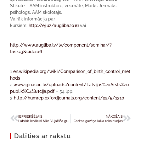
Stikute – AAM instruktore, vecmāte, Marks Jermaks –
psihologs, AAM skolotājs.
Vairāk informācija par
kursiem:
http://ej.uz/augliba2016
vai
http://www.augliba.lv/lv/component/seminar/?
task=3&cid=106
1
en.wikipedia.org/wiki/Comparison_of_birth_control_met
hods
2
www.ginasoc.lv/uploads/content/Latvijas%20Arsts%20
publik%C4%81cija.pdf
– 54.lpp.
3
http://humrep.oxfordjournals.org/content/22/5/1310
IEPRIEKŠĒJAIS
NĀKOŠAIS
Latviski iznākusi Nika Vujačiča grāmata “Dzīve bez robežām”
Caritas gavēņa laika rekolekcijas
Dalīties ar rakstu