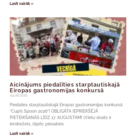
Lasīt vairāk »
Aicinājums piedalīties starptautiskajā
Eiropas gastronomijas konkursā
04.08.2026.
Piedalies starptautiskajā Eiropas gastronomijas konkursā
“Cupi’s Spoon 2026”! OBLIGĀTA IEPRIEKŠĒJĀ
PIETEIKŠANĀS LĪDZ 17. AUGUSTAM! (Vietu skaits ir
ierobežots, tāpēc piesakies
Lasīt vairāk »