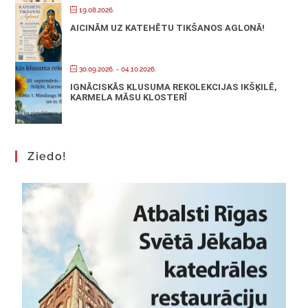
19.08.2026.
AICINĀM UZ KATEHĒTU TIKŠANOS AGLONĀ!
30.09.2026.
- 04.10.2026.
IGNĀCISKĀS KLUSUMA REKOLEKCIJAS IKŠĶILĒ,
KARMELA MĀSU KLOSTERĪ
Ziedo!