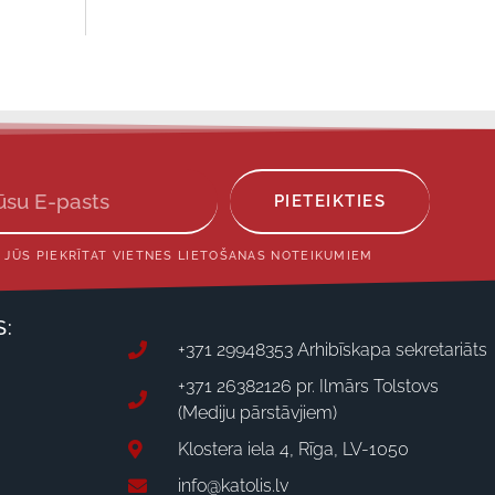
PIETEIKTIES
 JŪS PIEKRĪTAT VIETNES LIETOŠANAS NOTEIKUMIEM
S:
+371 29948353 Arhibīskapa sekretariāts
+371 26382126 pr. Ilmārs Tolstovs
(Mediju pārstāvjiem)
Klostera iela 4, Rīga, LV-1050
info@katolis.lv