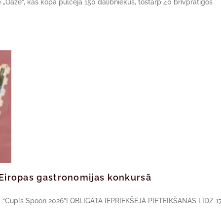
ne „Oāze”, kas kopā pulcēja 150 dalībniekus, tostarp 40 brīvprātīgos
ā Eiropas gastronomijas konkursā
sā “Cupi’s Spoon 2026”! OBLIGĀTA IEPRIEKŠĒJĀ PIETEIKŠANĀS LĪDZ 17