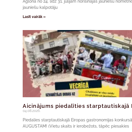
Aglonā no 24. līdz 31. jūlijam norisinājās jauniešu nomet
jauniešu kalpotāju
Lasīt vairāk »
Aicinājums piedalīties starptautiskaj
04.08.2026.
Piedalies starptautiskajā Eiropas gastronomijas konkur
AUGUSTAM! (Vietu skaits ir ierobežots, tāpēc piesakies