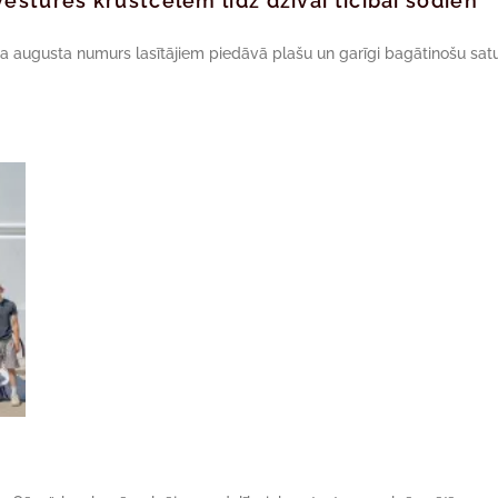
ēstures krustcelēm līdz dzīvai ticībai šodien
da augusta numurs lasītājiem piedāvā plašu un garīgi bagātinošu satu