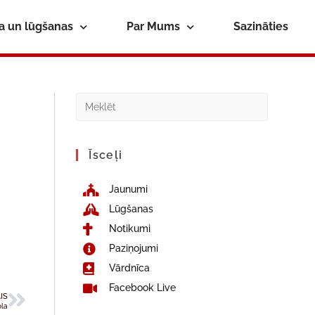
ba un lūgšanas
Par Mums
Sazināties
Īsceļi
s
Jaunumi
Lūgšanas
Notikumi
Paziņojumi
Vārdnīca
Facebook Live
IS
ola