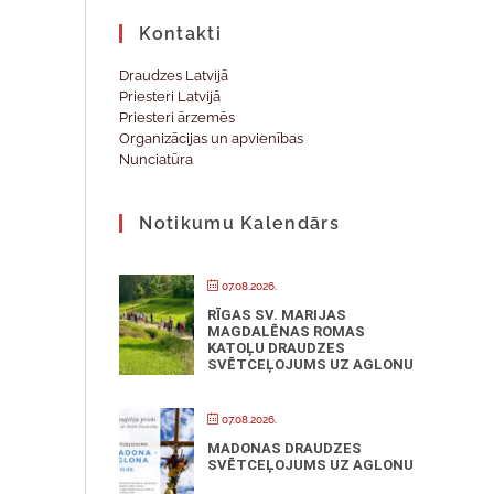
Kontakti
Draudzes Latvijā
Priesteri Latvijā
Priesteri ārzemēs
Organizācijas un apvienības
Nunciatūra
Notikumu Kalendārs
07.08.2026.
RĪGAS SV. MARIJAS
MAGDALĒNAS ROMAS
KATOĻU DRAUDZES
SVĒTCEĻOJUMS UZ AGLONU
07.08.2026.
MADONAS DRAUDZES
SVĒTCEĻOJUMS UZ AGLONU