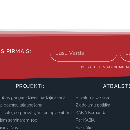
S PIRMAIS:
*PIESAKOTIES JAUNUMIEM,
PROJEKTI:
ATBALST
rības garīgās dzīves padziļināšana
Privātuma politika
ts baznīcu atjaunošanai
Ziedojumu politika
ts katoļu organizācijām un apvienībām
KABIA Komanda
ajam semināram 100
Par KABIA
iniciatīvas
Sazināties