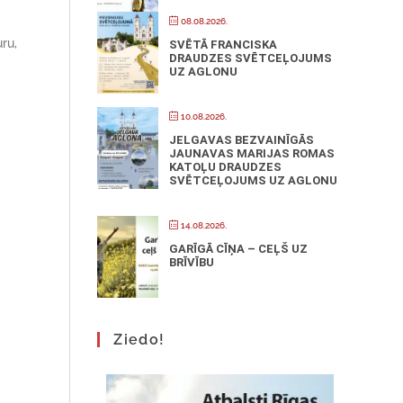
08.08.2026.
ru,
SVĒTĀ FRANCISKA
DRAUDZES SVĒTCEĻOJUMS
UZ AGLONU
10.08.2026.
JELGAVAS BEZVAINĪGĀS
JAUNAVAS MARIJAS ROMAS
KATOĻU DRAUDZES
SVĒTCEĻOJUMS UZ AGLONU
14.08.2026.
GARĪGĀ CĪŅA – CEĻŠ UZ
BRĪVĪBU
Ziedo!