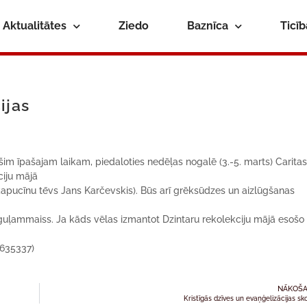
Aktualitātes
Ziedo
Baznīca
Ticī
ijas
šim īpašajam laikam, piedaloties nedēļas nogalē (3.-5. marts) Carita
ciju mājā
apucīnu tēvs Jans Karčevskis). Būs arī grēksūdzes un aizlūgšanas
 guļammaiss. Ja kāds vēlas izmantot Dzintaru rekolekciju mājā esošo
9635337)
NĀKOŠA
Kristīgās dzīves un evaņģelizācijas sk