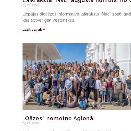
Laikraksta “Nāc” augusta numurs: no v
05.08.2026.
Liepājas diecēzes informatīvā laikraksta “Nāc” 2026. ga
kas aptver gan vēsturiskus
Lasīt vairāk »
„Oāzes” nometne Aglonā
05.08.2026.