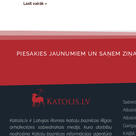
Lasīt vairāk »
PIESAKIES JAUNUMIEM UN SAŅEM ZIŅA
Sabied
Atbals
Atbals
Katolis.lv ir Latvijas Romas katoļu baznīcas Rīgas
Garīg
arhidiecēzes sabiedriskais medijs, kura darbību
nodrošina Katoļu baznīcas informācijas aģentūra
KABIA 