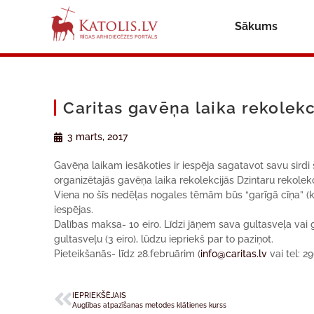
Sākums
Caritas gavēņa laika rekolekc
3 marts, 2017
Gavēņa laikam iesākoties ir iespēja sagatavot savu sirdi 
organizētajās gavēņa laika rekolekcijās Dzintaru rekolek
Viena no šīs nedēļas nogales tēmām būs “garīgā cīņa” (k
iespējas.
Dalības maksa- 10 eiro. Līdzi jāņem sava gultasveļa vai
gultasveļu (3 eiro), lūdzu iepriekš par to paziņot.
Pieteikšanās- līdz 28.februārim (
info@caritas.lv
vai tel: 2
IEPRIEKŠĒJAIS
Auglības atpazīšanas metodes klātienes kurss