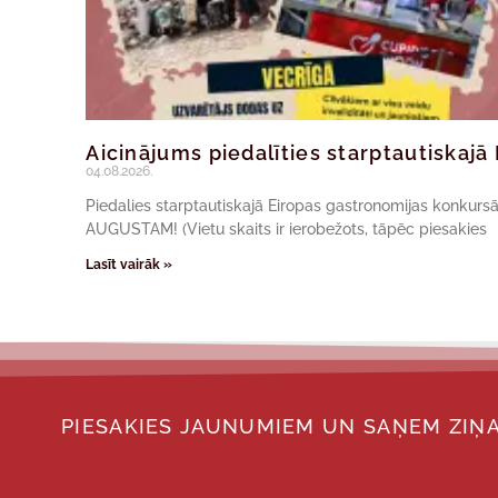
Aicinājums piedalīties starptautiskaj
04.08.2026.
Piedalies starptautiskajā Eiropas gastronomijas konkur
AUGUSTAM! (Vietu skaits ir ierobežots, tāpēc piesakies
Lasīt vairāk »
PIESAKIES JAUNUMIEM UN SAŅEM ZIŅA