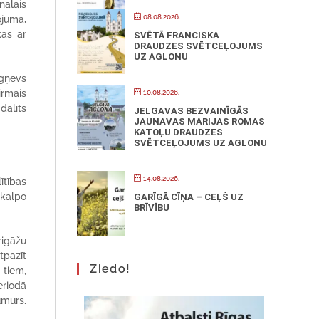
nālais
08.08.2026.
ojuma,
kas ar
SVĒTĀ FRANCISKA
DRAUDZES SVĒTCEĻOJUMS
UZ AGLONU
igņevs
irmais
10.08.2026.
dalīts
JELGAVAS BEZVAINĪGĀS
JAUNAVAS MARIJAS ROMAS
KATOĻU DRAUDZES
SVĒTCEĻOJUMS UZ AGLONU
14.08.2026.
ītības
 kalpo
GARĪGĀ CĪŅA – CEĻŠ UZ
BRĪVĪBU
rigāžu
tpazīt
Ziedo!
 tiem,
eriodā
umurs.