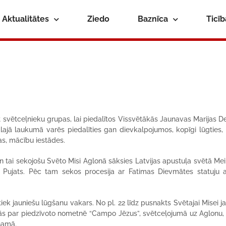
Aktualitātes
Ziedo
Baznīca
Ticī
kt svētceļnieku grupas, lai piedalītos Vissvētākās Jaunavas Marijas D
lajā laukumā varēs piedalīties gan dievkalpojumos, kopīgi lūgties, 
as, mācību iestādes.
n tai sekojošu Svēto Misi Aglonā sāksies Latvijas apustuļa svētā Me
s Pujats. Pēc tam sekos procesija ar Fatimas Dievmātes statuju 
iek jauniešu lūgšanu vakars. No pl. 22 līdz pusnakts Svētajai Misei ja
nās par piedzīvoto nometnē “Campo Jēzus”, svētceļojumā uz Aglonu, 
namā.