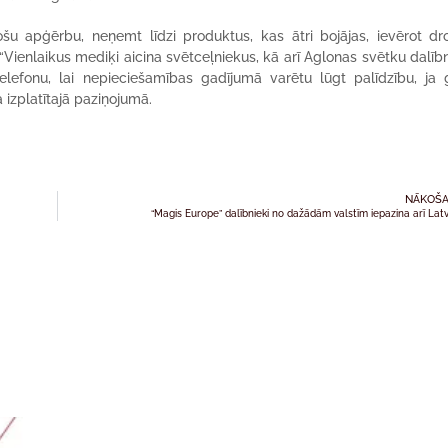
šu apģērbu, neņemt līdzi produktus, kas ātri bojājas, ievērot dr
“Vienlaikus mediķi aicina svētceļniekus, kā arī Aglonas svētku dalīb
telefonu, lai nepieciešamības gadījumā varētu lūgt palīdzību, ja
ta izplatītajā paziņojumā.
NĀKOŠA
“Magis Europe” dalībnieki no dažādām valstīm iepazina arī Latv