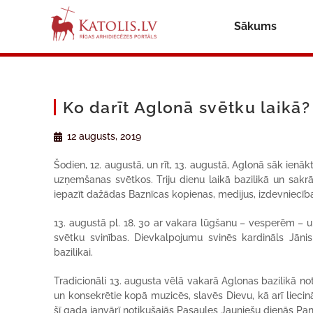
Sākums
Ko darīt Aglonā svētku laikā?
12 augusts, 2019
Šodien, 12. augustā, un rīt, 13. augustā, Aglonā sāk ienā
uzņemšanas svētkos. Triju dienu laikā bazilikā un sakrā
iepazīt dažādas Baznīcas kopienas, medijus, izdevniecīb
13. augustā pl. 18. 30 ar vakara lūgšanu – vesperēm – u
svētku svinības. Dievkalpojumu svinēs kardināls Jāni
bazilikai.
Tradicionāli 13. augusta vēlā vakarā Aglonas bazilikā not
un konsekrētie kopā muzicēs, slavēs Dievu, kā arī lieci
šī gada janvārī notikušajās Pasaules Jauniešu dienās Pa