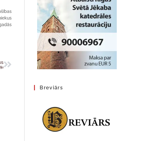
ošības
niekus
 gadās
IS
iju
Breviārs