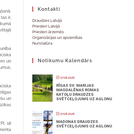
Kontakti
gšanā.
tas ir,
Draudzes Latvijā
aukumā
Priesteri Latvijā
vētajā
Priesteri ārzemēs
Organizācijas un apvienības
Nunciatūra
aunība
nciska
Notikumu Kalendārs
iem un
jumus,
07.08.2026.
RĪGAS SV. MARIJAS
nciska
MAGDALĒNAS ROMAS
elīgas
KATOĻU DRAUDZES
ešu un
SVĒTCEĻOJUMS UZ AGLONU
ūzikas
07.08.2026.
MADONAS DRAUDZES
Pl. 18
SVĒTCEĻOJUMS UZ AGLONU
amenta