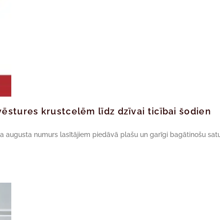
ēstures krustcelēm līdz dzīvai ticībai šodien
da augusta numurs lasītājiem piedāvā plašu un garīgi bagātinošu satu