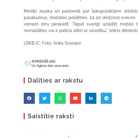
Mediķi iesaka arī padomāt par laikapstākļiem atbilsto
pasākumus, dodoties peldēties, kā arī dedzinot sveces. 
vienam otru pieskatīt. Tāpat svarīgi uzlādēt mobilo 
nomaldīties vai ir palicis slikti ar veselību,” teikts dienes
LRKB IC; Foto: Anita Sosnare
IEPRIEKŠĒJAIS
Uz Aglonu bez sava auto
Dalīties ar rakstu
Saistītie raksti