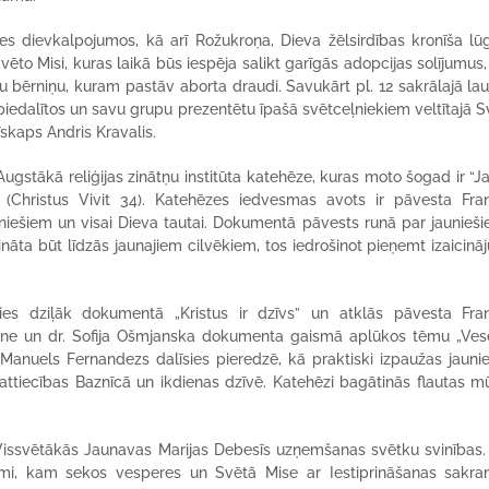
ties dievkalpojumos, kā arī Rožukroņa, Dieva žēlsirdības kronīša lū
Svēto Misi, kuras laikā būs iespēja salikt garīgās adopcijas solījumus, 
 bērniņu, kuram pastāv aborta draudi. Savukārt pl. 12 sakrālajā l
piedalītos un savu grupu prezentētu īpašā svētceļniekiem veltītajā S
skaps Andris Kravalis.
 Augstākā reliģijas zinātņu institūta katehēze, kuras moto šogad ir “J
. (Christus Vivit 34). Katehēzes iedvesmas avots ir pāvesta Fra
jauniešiem un visai Dieva tautai. Dokumentā pāvests runā par jaunieš
ināta būt līdzās jaunajiem cilvēkiem, tos iedrošinot pieņemt izaicinā
īsies dziļāk dokumentā „Kristus ir dzīvs” un atklās pāvesta Fra
-Kalne un dr. Sofija Ošmjanska dokumenta gaismā aplūkos tēmu „Ves
. Manuels Fernandezs dalīsies pieredzē, kā praktiski izpaužas jauni
ttiecības Baznīcā un ikdienas dzīvē. Katehēzi bagātinās flautas m
Vissvētākās Jaunavas Marijas Debesīs uzņemšanas svētku svinības. 
umi, kam sekos vesperes un Svētā Mise ar Iestiprināšanas sakr