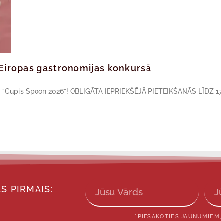
ā Eiropas gastronomijas konkursā
sā “Cupi’s Spoon 2026”! OBLIGĀTA IEPRIEKŠĒJĀ PIETEIKŠANĀS LĪDZ 17
S PIRMAIS:
*PIESAKOTIES JAUNUMIEM,