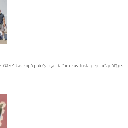
ne „Oāze”, kas kopā pulcēja 150 dalībniekus, tostarp 40 brīvprātīgos