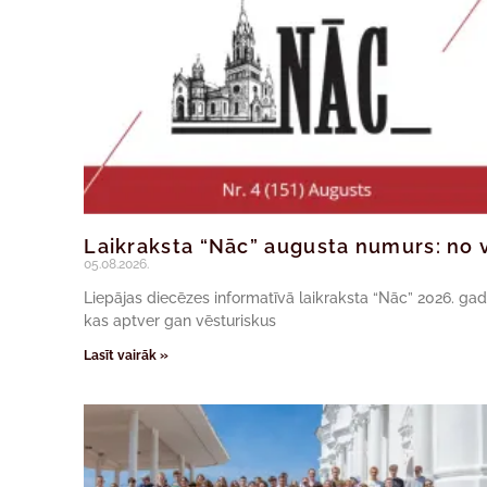
Laikraksta “Nāc” augusta numurs: no v
05.08.2026.
Liepājas diecēzes informatīvā laikraksta “Nāc” 2026. ga
kas aptver gan vēsturiskus
Lasīt vairāk »