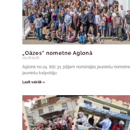
„Oāzes” nometne Aglonā
05.08.2026.
Aglonā no 24. līdz 31. jūlijam norisinājās jauniešu nomet
jauniešu kalpotāju
Lasīt vairāk »