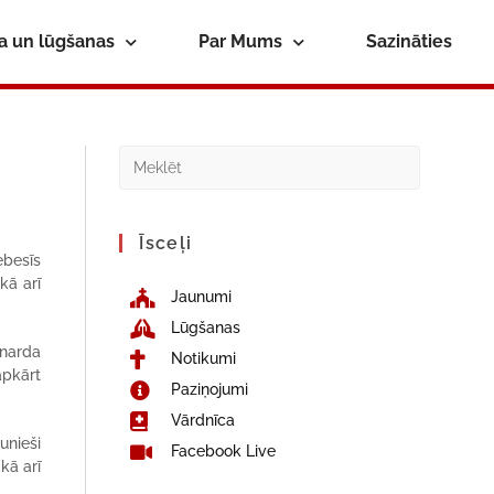
ba un lūgšanas
Par Mums
Sazināties
Īsceļi
ebesīs
kā arī
Jaunumi
Lūgšanas
inarda
Notikumi
apkārt
Paziņojumi
Vārdnīca
unieši
Facebook Live
kā arī