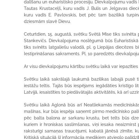
dalīšanu un euharistisko procesiju. Dievkalpojumu vadīs 
Tautas Krustaceļš, kuru vadīs J. Bulis un Jelgavas di
kuru vadīs E. Pavlovskis, bet pēc tam bazilikā turpinās
dziesmām slavē Dievu.
Ceturtdien, 15. augustā, svētku Svētā Mise tiks svinēta 
Stankevičs. Dievkalpojuma noslēgumā būs Euharistiskā p
tiks svinēts latgaliešu valodā, pl. 9 Liepājas diecēzes b
Iestiprināšanas sakraments. Pl. 10 paredzēts dievkalpoju
Ar visu dievkalpojumu kārtību svētku laikā var iepazīties
Svētku laikā sakrālajā laukumā bazilikas labajā pusē ti
iestāžu teltis. Tajās būs iespējams iegādāties kristīgo 
Latvijā, iesaistīties to piedāvātajās aktivitātēs, kā arī u
Svētku laikā Aglonā būs arī Neatliekamās medicīniskās 
mašīnas, kur būs iespēja saņemt pirmo medicīnisko palī
pēc balta balona ar sarkanu krustu, bet telts būs dzelt
kuriem ir hroniskas saslimšanas, viņi iesaka neaizmirs
raksturīgi samaņas traucējumi, kabatā jānēsā zīmīte, ku
Kritiskā situācijā šī informācija mediķiem atvieglo palīd