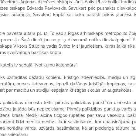
Rēzeknes-Aglonas diecēzes bīskaps Jānis Bulis. Pl. 22 notiks tradicio
ecēzes bīskaps Edvards Pavlovskis. Savukārt pēc pusnakts dievkalp
ies adorācija. Savukārt kriptā šai laikā parasti tiekas jaunieši, 
pie pāvesta altāra pl. 12. To vadīs Rīgas arhibīskaps metropolīts Zb
rocesija. Šajā dienā jau no pl. 7 dievnamā notiks dievkalpojumi. P
īskaps Viktors Stulpins vadīs Svēto Misi jauniešiem, kuras laikā tiks 
ms svešvalodā bazilikas kriptā.
 katolis.lv sadaļā “Notikumu kalendārs”.
ks uzstādītas dažādu kopienu, kristīgo izdevniecību, mediju un izgl
literatūru, preses izdevumus, iepazīt dažādas kristīgās kopienas, kas
zzināt par mācību un studiju iespējām kristīgās skolās un augstskolās.
palīdzības dienesta telts, pirmās palīdzības punkti un dienesta b
dzību, ja tāda būs nepieciešama. Pirmās palīdzības punktus varēs a
enā krāsā. Mediķi aicina ticīgos rūpēties par savu veselību, īpaši
t paņemt līdzi medikamentus. Ja ir saslimšanas, kuru paasinājuma p
rā norādīts vārds, uzvārds, saslimšana, kā arī piederīgā tālruņa n
zības sniegšanu.