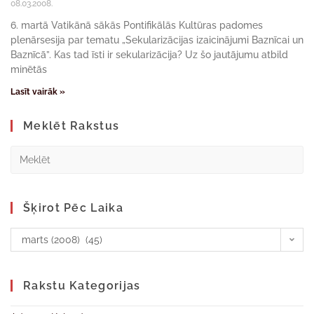
08.03.2008.
6. martā Vatikānā sākās Pontifikālās Kultūras padomes
plenārsesija par tematu „Sekularizācijas izaicinājumi Baznīcai un
Baznīcā”. Kas tad īsti ir sekularizācija? Uz šo jautājumu atbild
minētās
Lasīt vairāk »
Meklēt Rakstus
Šķirot Pēc Laika
marts (2008) (45)
Rakstu Kategorijas