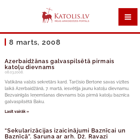
8 marts, 2008
Azerbaidžānas galvaspilsētā pirmais
katoļu dievnams
08.03.2008.
Vatikāna valsts sekretārs kard. Tarčisio Bertone savas vizītes
laikā Azerbaidžānā, 7. martā, iesvētīja jaunu katoļu dievnamu.
Bezvainīgās Ieņemšanas dievnams būs pirmā katoļu baznīca
galvaspilsētā Baku.
Lasīt vairāk »
“Sekularizācijas izaicinājumi Baznīcai un
Baznīcā”. Saruna ar arh. Dž. Ravazi