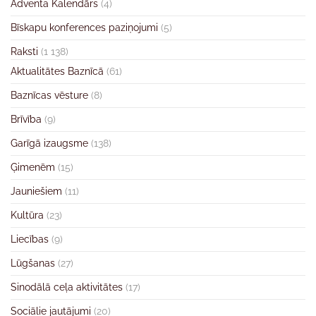
Adventa Kalendārs
(4)
Bīskapu konferences paziņojumi
(5)
Raksti
(1 138)
Aktualitātes Baznīcā
(61)
Baznīcas vēsture
(8)
Brīvība
(9)
Garīgā izaugsme
(138)
Ģimenēm
(15)
Jauniešiem
(11)
Kultūra
(23)
Liecības
(9)
Lūgšanas
(27)
Sinodālā ceļa aktivitātes
(17)
Sociālie jautājumi
(20)