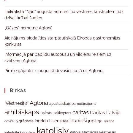
Laikraksta “Nāc” augusta numurs: no vēstures krustcelēm līdz
dzīvai ticībai šodien
„Oāzes” nometne Aglonā
Aicinājums piedalīties starptautiskajā Eiropas gastronomijas
konkursā
Informācija par papildu autobusu un vilcienu reisiem uz
svētkiem Aglonā
Pirmie gājputni 1. augustā devušies ceļā uz Aglonu!
Birkas
Aglona
"Vēstnesītis"
apustuliskais pamudinājums
arhibīskaps
caritas
Caritas Latvija
Baltais Helikopters
jaunieši
jubileja
Ingrīda Lisenkova
grāmata
Jēkaba
covid-19
katolislv
Katoļu Baznīcas Vēstnesis
katedrāle
kalpošana