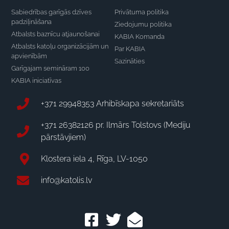
Sabiedrības garīgās dzīves
Privātuma politika
padziļināšana
Ziedojumu politika
Atbalsts baznīcu atjaunošanai
KABIA Komanda
Atbalsts katoļu organizācijām un
Par KABIA
apvienībām
Sazināties
Garīgajam semināram 100
KABIA iniciatīvas
+371 29948353 Arhibīskapa sekretariāts
+371 26382126 pr. Ilmārs Tolstovs (Mediju
pārstāvjiem)
Klostera iela 4, Rīga, LV-1050
info@katolis.lv