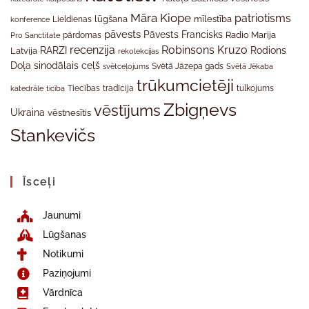
Māra Kiope
patriotisms
Lieldienas
lūgšana
mīlestība
konference
pāvests
Pāvests Francisks
Radio Marija
Pro Sanctitate
pārdomas
recenzija
Robinsons Kruzo
RARZI
Rodions
Latvija
rekolekcijas
Doļa
sinodālais ceļš
svētceļojums
Svētā Jāzepa gads
Svētā Jēkaba
trūkumcietēji
tradīcija
katedrāle
ticība
Tiecības
tulkojums
Zbigņevs
vēstījums
Ukraina
vēstnesītis
Stankevičs
Īsceļi
Jaunumi
Lūgšanas
Notikumi
Paziņojumi
Vārdnīca