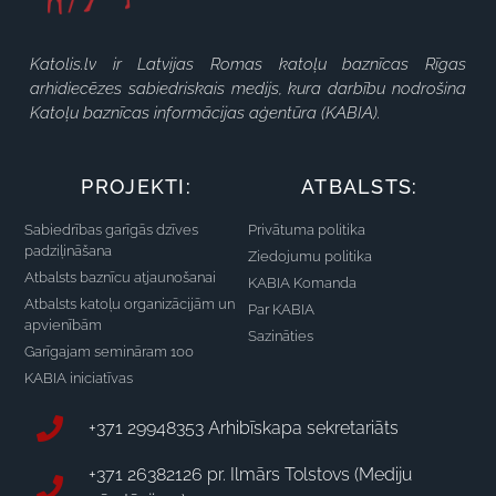
Katolis.lv ir Latvijas Romas katoļu baznīcas Rīgas
arhidiecēzes sabiedriskais medijs, kura darbību nodrošina
Katoļu baznīcas informācijas aģentūra (KABIA).
PROJEKTI:
ATBALSTS:
Sabiedrības garīgās dzīves
Privātuma politika
padziļināšana
Ziedojumu politika
Atbalsts baznīcu atjaunošanai
KABIA Komanda
Atbalsts katoļu organizācijām un
Par KABIA
apvienībām
Sazināties
Garīgajam semināram 100
KABIA iniciatīvas
+371 29948353 Arhibīskapa sekretariāts
+371 26382126 pr. Ilmārs Tolstovs (Mediju