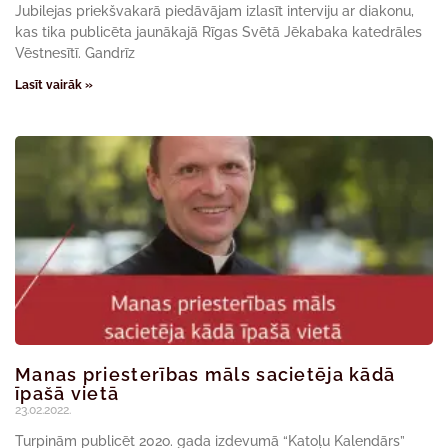
Jubilejas priekšvakarā piedāvājam izlasīt interviju ar diakonu,
kas tika publicēta jaunākajā Rīgas Svētā Jēkabaka katedrāles
Vēstnesītī. Gandrīz
Lasīt vairāk »
Manas priesterības māls sacietēja kādā
īpašā vietā
23.02.2022.
Turpinām publicēt 202o. gada izdevumā “Katoļu Kalendārs”