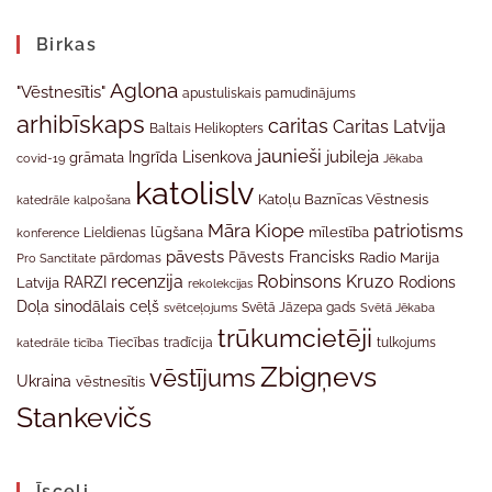
Birkas
Aglona
"Vēstnesītis"
apustuliskais pamudinājums
arhibīskaps
caritas
Caritas Latvija
Baltais Helikopters
jaunieši
jubileja
Ingrīda Lisenkova
grāmata
Jēkaba
covid-19
katolislv
Katoļu Baznīcas Vēstnesis
katedrāle
kalpošana
Māra Kiope
patriotisms
Lieldienas
lūgšana
mīlestība
konference
pāvests
Pāvests Francisks
Radio Marija
Pro Sanctitate
pārdomas
recenzija
Robinsons Kruzo
RARZI
Rodions
Latvija
rekolekcijas
Doļa
sinodālais ceļš
svētceļojums
Svētā Jāzepa gads
Svētā Jēkaba
trūkumcietēji
tradīcija
katedrāle
ticība
Tiecības
tulkojums
Zbigņevs
vēstījums
Ukraina
vēstnesītis
Stankevičs
Īsceļi