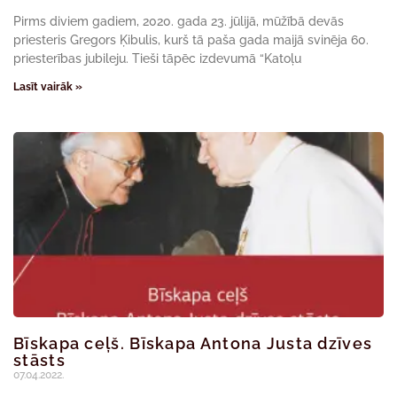
Pirms diviem gadiem, 2020. gada 23. jūlijā, mūžībā devās
priesteris Gregors Ķibulis, kurš tā paša gada maijā svinēja 60.
priesterības jubileju. Tieši tāpēc izdevumā “Katoļu
Lasīt vairāk »
Bīskapa ceļš. Bīskapa Antona Justa dzīves
stāsts
07.04.2022.