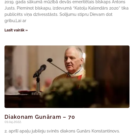
2019. gada sākumā mūzībā devās emeritētais bīskaps Antons
Justs. Pieminot bīskapu, izdevumā “Katoļu Kalendārs 2020” tika
publicēts viņa dzīvesstāsts. Solījumu stipru Dievam dot
gribu,Lai ar
Lasīt vairāk »
Diakonam Gunāram – 70
01.04.2022.
2. aprīlī apaļu jubileju svinēs diakons Gunārs Konstantinovs.