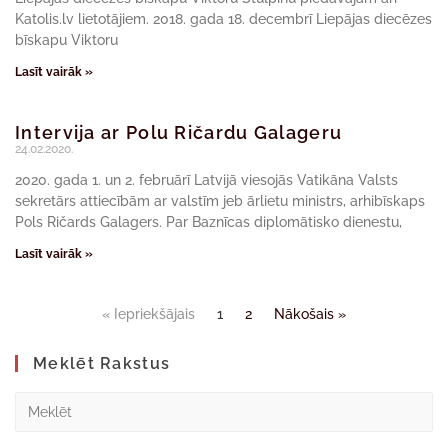
Katolis.lv lietotājiem. 2018. gada 18. decembrī Liepājas diecēzes
bīskapu Viktoru
Lasīt vairāk »
Intervija ar Polu Ričardu Galageru
24.02.2020.
2020. gada 1. un 2. februārī Latvijā viesojās Vatikāna Valsts
sekretārs attiecībām ar valstīm jeb ārlietu ministrs, arhibīskaps
Pols Ričards Galagers. Par Baznīcas diplomātisko dienestu,
Lasīt vairāk »
« Iepriekšājais
1
2
Nākošais »
Meklēt Rakstus