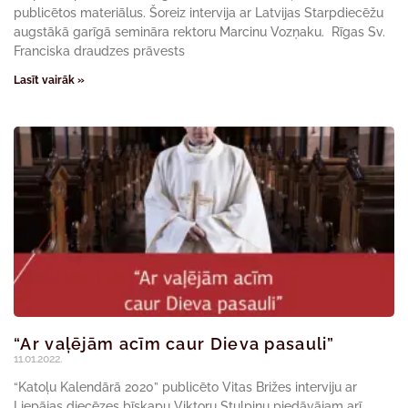
publicētos materiālus. Šoreiz intervija ar Latvijas Starpdiecēžu
augstākā garīgā semināra rektoru Marcinu Vozņaku. Rīgas Sv.
Franciska draudzes prāvests
Lasīt vairāk »
“Ar vaļējām acīm caur Dieva pasauli”
11.01.2022.
“Katoļu Kalendārā 2020” publicēto Vitas Brižes interviju ar
Liepājas diecēzes bīskapu Viktoru Stulpinu piedāvājam arī