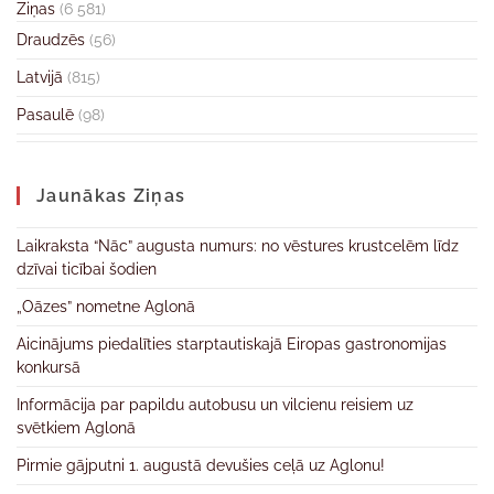
Ziņas
(6 581)
Draudzēs
(56)
Latvijā
(815)
Pasaulē
(98)
Jaunākas Ziņas
Laikraksta “Nāc” augusta numurs: no vēstures krustcelēm līdz
dzīvai ticībai šodien
„Oāzes” nometne Aglonā
Aicinājums piedalīties starptautiskajā Eiropas gastronomijas
konkursā
Informācija par papildu autobusu un vilcienu reisiem uz
svētkiem Aglonā
Pirmie gājputni 1. augustā devušies ceļā uz Aglonu!