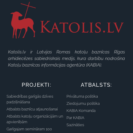
Katolis.lv ir Latvijas Romas katoļu baznīcas Rīgas
arhidiecēzes sabiedriskais medijs, kura darbību nodrošina
Katoļu baznīcas informācijas aģentūra (KABIA).
PROJEKTI:
ATBALSTS:
Sabiedrības garīgās dzīves
Privātuma politika
padziļināšana
Ziedojumu politika
Atbalsts baznīcu atjaunošanai
KABIA Komanda
Atbalsts katoļu organizācijām un
Par KABIA
apvienībām
Sazināties
Garīgajam semināram 100