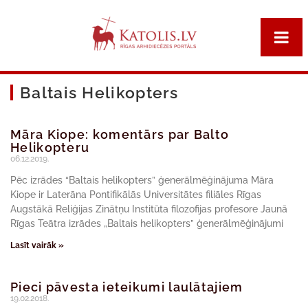
Baltais Helikopters
Māra Kiope: komentārs par Balto
Helikopteru
06.12.2019.
Pēc izrādes “Baltais helikopters” ģenerālmēģinājuma Māra
Kiope ir Laterāna Pontifikālās Universitātes filiāles Rīgas
Augstākā Reliģijas Zinātņu Institūta filozofijas profesore Jaunā
Rīgas Teātra izrādes „Baltais helikopters” ģenerālmēģinājumi
Lasīt vairāk »
Pieci pāvesta ieteikumi laulātajiem
19.02.2018.