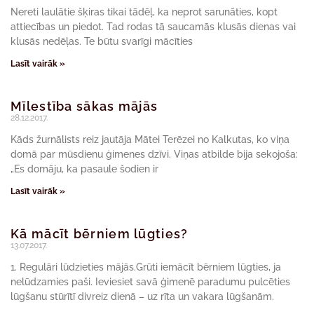
Nereti laulātie šķiras tikai tādēļ, ka neprot sarunāties, kopt
attiecības un piedot. Tad rodas tā saucamās klusās dienas vai
klusās nedēļas. Te būtu svarīgi mācīties
Lasīt vairāk »
Mīlestība sākas mājās
28.12.2017.
Kāds žurnālists reiz jautāja Mātei Terēzei no Kalkutas, ko viņa
domā par mūsdienu ģimenes dzīvi. Viņas atbilde bija sekojoša:
„Es domāju, ka pasaule šodien ir
Lasīt vairāk »
Kā mācīt bērniem lūgties?
13.07.2017.
1. Regulāri lūdzieties mājās.Grūti iemācīt bērniem lūgties, ja
nelūdzamies paši. Ieviesiet savā ģimenē paradumu pulcēties
lūgšanu stūrītī divreiz dienā – uz rīta un vakara lūgšanām.