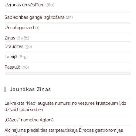
Uzrunas un vēstījumi
(80)
Sabiedrības garīgā izglītošana
(25)
Uncategorized
(1)
Ziņas
(6 581)
Draudzēs
(56)
Latvijā
(815)
Pasaulē
(98)
Jaunākas Ziņas
Laikraksta “Nāc” augusta numurs: no vēstures krustcelēm līdz
dzīvai ticībai šodien
„Oāzes” nometne Aglonā
Aicinājums piedalīties starptautiskajā Eiropas gastronomijas