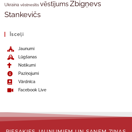
Zbigņevs
vēstījums
Ukraina
vēstnesītis
Stankevičs
Īsceļi
Jaunumi
Lūgšanas
Notikumi
Paziņojumi
Vārdnīca
Facebook Live
PIESAKIES JAUNUMIEM UN SAŅEM ZIŅAS