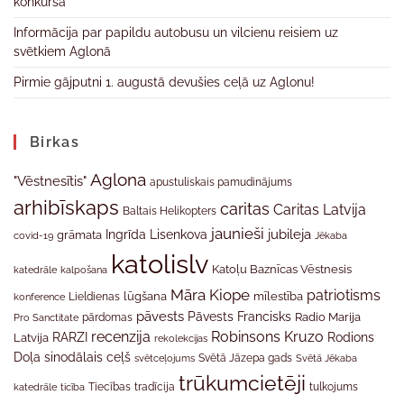
konkursā
Informācija par papildu autobusu un vilcienu reisiem uz
svētkiem Aglonā
Pirmie gājputni 1. augustā devušies ceļā uz Aglonu!
Birkas
Aglona
"Vēstnesītis"
apustuliskais pamudinājums
arhibīskaps
caritas
Caritas Latvija
Baltais Helikopters
jaunieši
jubileja
Ingrīda Lisenkova
grāmata
Jēkaba
covid-19
katolislv
Katoļu Baznīcas Vēstnesis
katedrāle
kalpošana
Māra Kiope
patriotisms
Lieldienas
lūgšana
mīlestība
konference
pāvests
Pāvests Francisks
Radio Marija
Pro Sanctitate
pārdomas
recenzija
Robinsons Kruzo
RARZI
Rodions
Latvija
rekolekcijas
Doļa
sinodālais ceļš
svētceļojums
Svētā Jāzepa gads
Svētā Jēkaba
trūkumcietēji
tradīcija
katedrāle
ticība
Tiecības
tulkojums