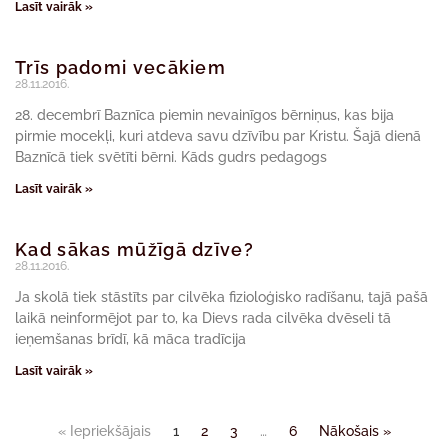
Lasīt vairāk »
Trīs padomi vecākiem
28.11.2016.
28. decembrī Baznīca piemin nevainīgos bērniņus, kas bija
pirmie mocekļi, kuri atdeva savu dzīvību par Kristu. Šajā dienā
Baznīcā tiek svētīti bērni. Kāds gudrs pedagogs
Lasīt vairāk »
Kad sākas mūžīgā dzīve?
28.11.2016.
Ja skolā tiek stāstīts par cilvēka fizioloģisko radīšanu, tajā pašā
laikā neinformējot par to, ka Dievs rada cilvēka dvēseli tā
ieņemšanas brīdī, kā māca tradīcija
Lasīt vairāk »
« Iepriekšājais
1
2
3
…
6
Nākošais »