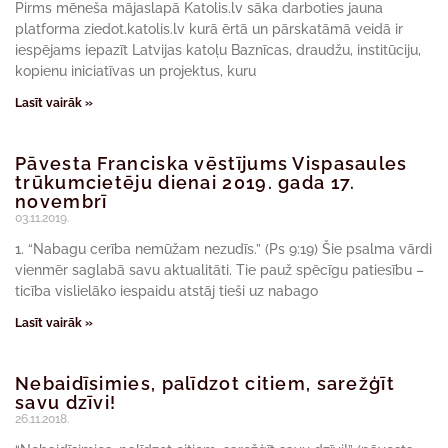
Pirms mēneša mājaslapā Katolis.lv sāka darboties jauna
platforma ziedot.katolis.lv kurā ērtā un pārskatāmā veidā ir
iespējams iepazīt Latvijas katoļu Baznīcas, draudžu, institūciju,
kopienu iniciatīvas un projektus, kuru
Lasīt vairāk »
Pāvesta Franciska vēstījums Vispasaules
trūkumcietēju dienai 2019. gada 17.
novembrī
03.11.2019.
1. “Nabagu cerība nemūžam nezudīs.” (Ps 9:19) Šie psalma vārdi
vienmēr saglabā savu aktualitāti. Tie pauž spēcīgu patiesību –
ticība vislielāko iespaidu atstāj tieši uz nabago
Lasīt vairāk »
Nebaidīsimies, palīdzot citiem, sarežģīt
savu dzīvi!
26.11.2018.