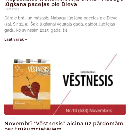
lūgšana paceļas pie Dieva”
07.11.2024.
Dārgie brāļi un māsas!1. Nabagu lūgšana paceļas pie Dieva
(sal. Sīr 21, 5). Šajā lūgšanai veltītajā gadā, gaidot Jubilejas
gadu, ko svinēsim 2025. gadā, šis
Lasīt vairāk »
Novembrī “Vēstnesis” aicina uz pārdomām
par trūkumcietējiem