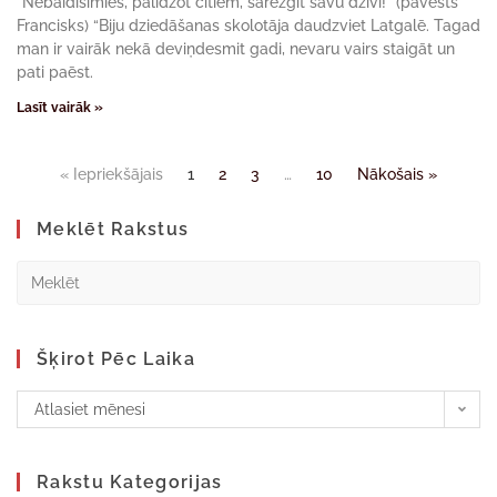
“Nebaidīsimies, palīdzot citiem, sarežģīt savu dzīvi!” (pāvests
Francisks) “Biju dziedāšanas skolotāja daudzviet Latgalē. Tagad
man ir vairāk nekā deviņdesmit gadi, nevaru vairs staigāt un
pati paēst.
Lasīt vairāk »
« Iepriekšājais
1
2
3
…
10
Nākošais »
Meklēt Rakstus
Šķirot Pēc Laika
Atlasiet mēnesi
Rakstu Kategorijas