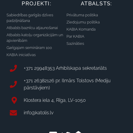
PROJEKTI:
ATBALSTS:
Sabiedrības garīgās dzīves
Privātuma politika
padziļināšana
Ziedojumu politika
Atbalsts baznīcu atjaunošanai
KABIA Komanda
Atbalsts katoļu organizācijām un
Par KABIA
apvienībām
Sazināties
Garīgajam semināram 100
KABIA iniciatīvas
+371 29948353 Arhibīskapa sekretariāts
+371 26382126 pr. Ilmārs Tolstovs (Mediju
pārstāvjiem)
Klostera iela 4, Rīga, LV-1050
info@katolis.lv