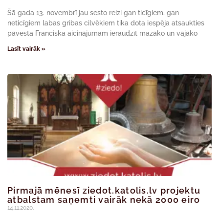
Šā gada 13. novembrī jau sesto reizi gan ticīgiem, gan
neticīgiem labas gribas cilvēkiem tika dota iespēja atsaukties
pāvesta Franciska aicinājumam ieraudzīt mazāko un vājāko
Lasīt vairāk »
Pirmajā mēnesī ziedot.katolis.lv projektu
atbalstam saņemti vairāk nekā 2000 eiro
14.11.2020.