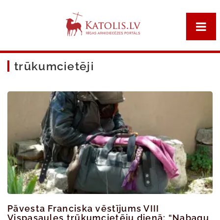
trūkumcietēji
Pāvesta Franciska vēstījums VIII
Vispasaules trūkumcietēju dienā: “Nabagu