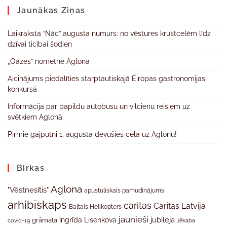
Jaunākas Ziņas
Laikraksta “Nāc” augusta numurs: no vēstures krustcelēm līdz
dzīvai ticībai šodien
„Oāzes” nometne Aglonā
Aicinājums piedalīties starptautiskajā Eiropas gastronomijas
konkursā
Informācija par papildu autobusu un vilcienu reisiem uz
svētkiem Aglonā
Pirmie gājputni 1. augustā devušies ceļā uz Aglonu!
Birkas
Aglona
"Vēstnesītis"
apustuliskais pamudinājums
arhibīskaps
caritas
Caritas Latvija
Baltais Helikopters
jaunieši
jubileja
Ingrīda Lisenkova
grāmata
Jēkaba
covid-19