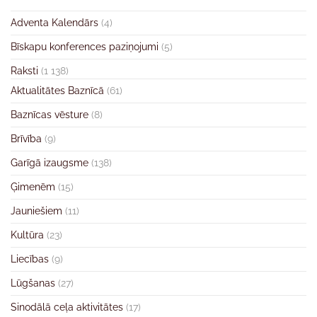
Adventa Kalendārs
(4)
Bīskapu konferences paziņojumi
(5)
Raksti
(1 138)
Aktualitātes Baznīcā
(61)
Baznīcas vēsture
(8)
Brīvība
(9)
Garīgā izaugsme
(138)
Ģimenēm
(15)
Jauniešiem
(11)
Kultūra
(23)
Liecības
(9)
Lūgšanas
(27)
Sinodālā ceļa aktivitātes
(17)