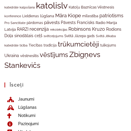
katolislv
Katoļu Baznīcas Vēstnesis
katedrāle
kalpošana
Māra Kiope
patriotisms
Lieldienas
lūgšana
mīlestība
konference
pāvests
Pāvests Francisks
Radio Marija
Pro Sanctitate
pārdomas
recenzija
Robinsons Kruzo
RARZI
Rodions
Latvija
rekolekcijas
Doļa
sinodālais ceļš
svētceļojums
Svētā Jāzepa gads
Svētā Jēkaba
trūkumcietēji
tradīcija
katedrāle
ticība
Tiecības
tulkojums
Zbigņevs
vēstījums
Ukraina
vēstnesītis
Stankevičs
Īsceļi
Jaunumi
Lūgšanas
Notikumi
Paziņojumi