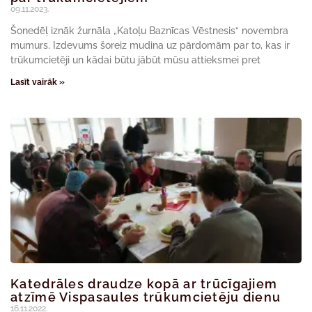
09.11.2023.
Šonedēļ iznāk žurnāla „Katoļu Baznīcas Vēstnesis“ novembra
mumurs. Izdevums šoreiz mudina uz pārdomām par to, kas ir
trūkumcietēji un kādai būtu jābūt mūsu attieksmei pret
Lasīt vairāk »
Katedrāles draudze kopā ar trūcīgajiem
atzīmē Vispasaules trūkumcietēju dienu
16.11.2022.