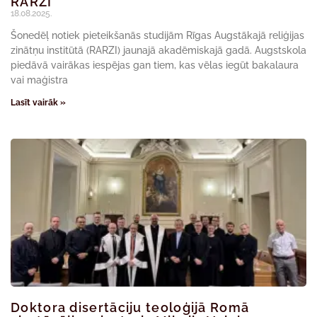
RARZI
18.08.2025.
Šonedēļ notiek pieteikšanās studijām Rīgas Augstākajā reliģijas
zinātņu institūtā (RARZI) jaunajā akadēmiskajā gadā. Augstskola
piedāvā vairākas iespējas gan tiem, kas vēlas iegūt bakalaura
vai maģistra
Lasīt vairāk »
Doktora disertāciju teoloģijā Romā