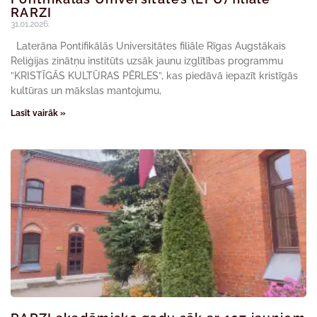
RARZI
31.01.2026.
Laterāna Pontifikālās Universitātes filiāle Rīgas Augstākais
Reliģijas zinātņu institūts uzsāk jaunu izglītības programmu
”KRISTĪGĀS KULTŪRAS PĒRLES”, kas piedāvā iepazīt kristīgās
kultūras un mākslas mantojumu,
Lasīt vairāk »