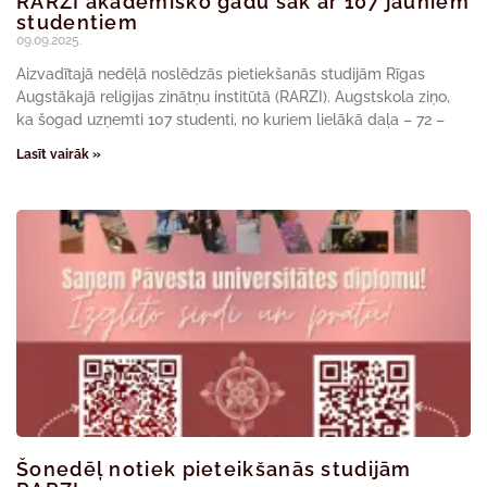
RARZI akadēmisko gadu sāk ar 107 jauniem
studentiem
09.09.2025.
Aizvadītajā nedēļā noslēdzās pietiekšanās studijām Rīgas
Augstākajā religijas zinātņu institūtā (RARZI). Augstskola ziņo,
ka šogad uzņemti 107 studenti, no kuriem lielākā daļa – 72 –
Lasīt vairāk »
Šonedēļ notiek pieteikšanās studijām