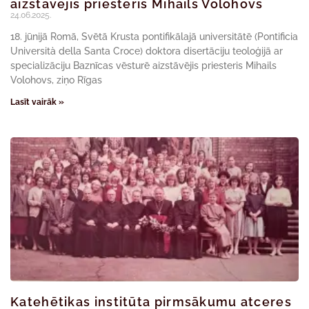
aizstāvējis priesteris Mihails Volohovs
24.06.2025.
18. jūnijā Romā, Svētā Krusta pontifikālajā universitātē (Pontificia
Università della Santa Croce) doktora disertāciju teoloģijā ar
specializāciju Baznīcas vēsturē aizstāvējis priesteris Mihails
Volohovs, ziņo Rīgas
Lasīt vairāk »
Katehētikas institūta pirmsākumu atceres