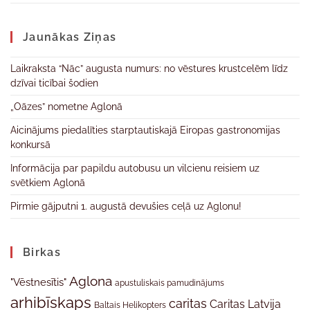
Jaunākas Ziņas
Laikraksta “Nāc” augusta numurs: no vēstures krustcelēm līdz
dzīvai ticībai šodien
„Oāzes” nometne Aglonā
Aicinājums piedalīties starptautiskajā Eiropas gastronomijas
konkursā
Informācija par papildu autobusu un vilcienu reisiem uz
svētkiem Aglonā
Pirmie gājputni 1. augustā devušies ceļā uz Aglonu!
Birkas
Aglona
"Vēstnesītis"
apustuliskais pamudinājums
arhibīskaps
caritas
Caritas Latvija
Baltais Helikopters