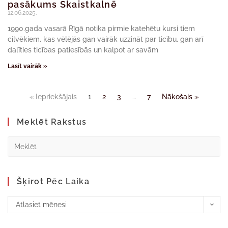
pasākums Skaistkalnē
12.06.2025.
1990.gada vasarā Rīgā notika pirmie katehētu kursi tiem
cilvēkiem, kas vēlējās gan vairāk uzzināt par ticību, gan arī
dalīties ticības patiesībās un kalpot ar savām
Lasīt vairāk »
« Iepriekšājais
1
2
3
…
7
Nākošais »
Meklēt Rakstus
Šķirot Pēc Laika
Atlasiet mēnesi