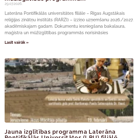
29.07.2026.
Laterāna Pontifikālās universitātes filiāle – Rīgas Augstākais
reliģijas zinātņu institūts (RARZI) – izziņo uzņemšanu 2026./2027.
akadēmiskajam gadam. Dokumentu iesniegšana bakalaura,
maģistra un mūžizglītības programmās norisināsies
Lasīt vairāk »
Jauna izglītības programma Laterāna
Pontifikālās Universitātes (LPU) filiālē