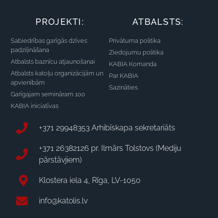
PROJEKTI:
ATBALSTS:
Sabiedrības garīgās dzīves
Privātuma politika
padziļināšana
Ziedojumu politika
Atbalsts baznīcu atjaunošanai
KABIA Komanda
Atbalsts katoļu organizācijām un
Par KABIA
apvienībām
Sazināties
Garīgajam semināram 100
KABIA iniciatīvas
+371 29948353 Arhibīskapa sekretariāts
+371 26382126 pr. Ilmārs Tolstovs (Mediju
pārstāvjiem)
Klostera iela 4, Rīga, LV-1050
info@katolis.lv