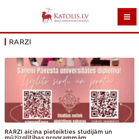
RARZI
RARZI aicina pieteikties studijām un
mūžizglītības programmām