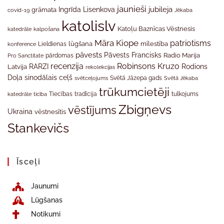
jaunieši
jubileja
Ingrīda Lisenkova
grāmata
Jēkaba
covid-19
katolislv
Katoļu Baznīcas Vēstnesis
katedrāle
kalpošana
Māra Kiope
patriotisms
Lieldienas
lūgšana
mīlestība
konference
pāvests
Pāvests Francisks
Radio Marija
Pro Sanctitate
pārdomas
recenzija
Robinsons Kruzo
RARZI
Rodions
Latvija
rekolekcijas
Doļa
sinodālais ceļš
svētceļojums
Svētā Jāzepa gads
Svētā Jēkaba
trūkumcietēji
tradīcija
katedrāle
ticība
Tiecības
tulkojums
Zbigņevs
vēstījums
Ukraina
vēstnesītis
Stankevičs
Īsceļi
Jaunumi
Lūgšanas
Notikumi