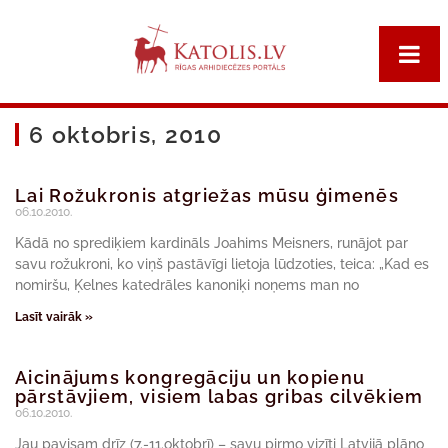
6 oktobris, 2010
Lai Rožukronis atgriežas mūsu ģimenēs
06.10.2010.
Kādā no sprediķiem kardināls Joahims Meisners, runājot par
savu rožukroni, ko viņš pastāvīgi lietoja lūdzoties, teica: „Kad es
nomiršu, Ķelnes katedrāles kanoniķi noņems man no
Lasīt vairāk »
Aicinājums kongregāciju un kopienu
pārstāvjiem, visiem labas gribas cilvēkiem
06.10.2010.
Jau pavisam drīz (7.-11.oktobrī) – savu pirmo vizīti Latvijā plāno