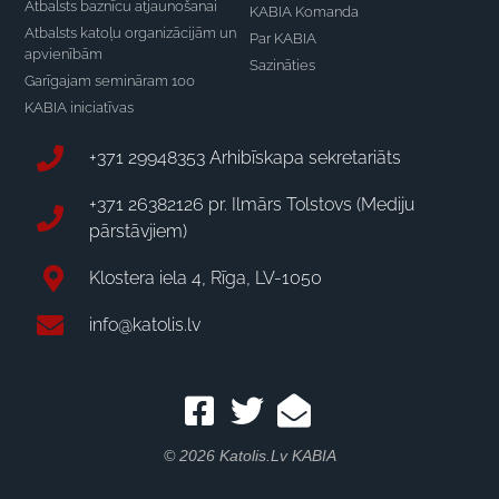
Atbalsts baznīcu atjaunošanai
KABIA Komanda
Atbalsts katoļu organizācijām un
Par KABIA
apvienībām
Sazināties
Garīgajam semināram 100
KABIA iniciatīvas
+371 29948353 Arhibīskapa sekretariāts
+371 26382126 pr. Ilmārs Tolstovs (Mediju
pārstāvjiem)
Klostera iela 4, Rīga, LV-1050
info@katolis.lv
© 2026 Katolis.lv KABIA