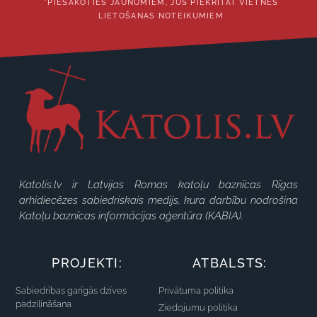
*PIESAKOTIES JAUNUMIEM, JŪS PIEKRĪTAT VIETNES
LIETOŠANAS NOTEIKUMIEM
Katolis.lv ir Latvijas Romas katoļu baznīcas Rīgas
arhidiecēzes sabiedriskais medijs, kura darbību nodrošina
Katoļu baznīcas informācijas aģentūra (KABIA).
PROJEKTI:
ATBALSTS:
Sabiedrības garīgās dzīves
Privātuma politika
padziļināšana
Ziedojumu politika