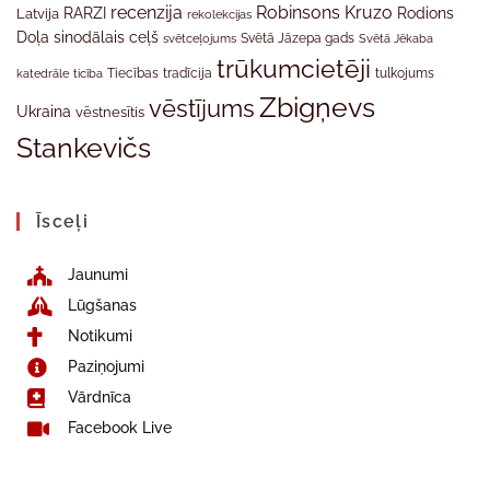
recenzija
Robinsons Kruzo
RARZI
Rodions
Latvija
rekolekcijas
Doļa
sinodālais ceļš
svētceļojums
Svētā Jāzepa gads
Svētā Jēkaba
trūkumcietēji
tradīcija
katedrāle
ticība
Tiecības
tulkojums
Zbigņevs
vēstījums
Ukraina
vēstnesītis
Stankevičs
Īsceļi
Jaunumi
Lūgšanas
Notikumi
Paziņojumi
Vārdnīca
Facebook Live