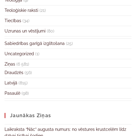
Teoloģija
(9)
Teoloģiskie raksti
(21)
Tiecības
(34)
Uzrunas un vēstījumi
(80)
Sabiedrības garīgā izglītošana
(25)
Uncategorized
(1)
Ziņas
(6 581)
Draudzēs
(56)
Latvijā
(815)
Pasaulē
(98)
Jaunākas Ziņas
Laikraksta “Nāc” augusta numurs: no vēstures krustcelēm līdz
dzīvai ticībai šodien