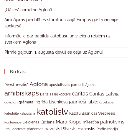
„Oāzes” nometne Aglonā
Aicinājums piedalīties starptautiskajā Eiropas gastronomijas
konkursā
Informācija par papildu autobusu un vilcienu reisiem uz
svētkiem Aglonā
Pirmie gājputni 1. augustā devušies ceļā uz Aglonu!
Birkas
Aglona
"Vēstnesītis"
apustuliskais pamudinājums
arhibīskaps
caritas
Caritas Latvija
Baltais Helikopters
jaunieši
jubileja
Ingrīda Lisenkova
grāmata
Jēkaba
covid-19
katolislv
Katoļu Baznīcas Vēstnesis
katedrāle
kalpošana
Māra Kiope
patriotisms
Lieldienas
lūgšana
mīlestība
konference
pāvests
Pāvests Francisks
Radio Marija
Pro Sanctitate
pārdomas