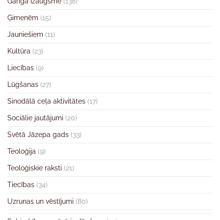
Garīgā izaugsme
(138)
Ģimenēm
(15)
Jauniešiem
(11)
Kultūra
(23)
Liecības
(9)
Lūgšanas
(27)
Sinodālā ceļa aktivitātes
(17)
Sociālie jautājumi
(20)
Svētā Jāzepa gads
(33)
Teoloģija
(9)
Teoloģiskie raksti
(21)
Tiecības
(34)
Uzrunas un vēstījumi
(80)