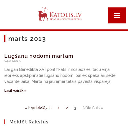
marts 2013
Lūgšanu nodomi martam
04.03.2013.
Lai gan Benedikta XVI pontifikāts ir noslēdzies, taču viņa
iepriekš apstiprinātie lūgšanu nodomi paliek spēkā arī sede
vacante laikā. Martā nu jau emeritētais pāvests vispārējā
Lasīt vairāk »
« Iepriekšājais
1
2
3
Nākošais »
Meklēt Rakstus