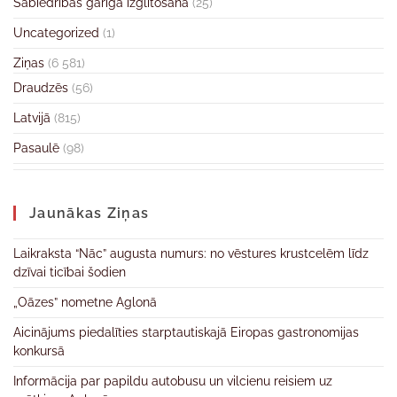
Sabiedrības garīgā izglītošana
(25)
Uncategorized
(1)
Ziņas
(6 581)
Draudzēs
(56)
Latvijā
(815)
Pasaulē
(98)
Jaunākas Ziņas
Laikraksta “Nāc” augusta numurs: no vēstures krustcelēm līdz
dzīvai ticībai šodien
„Oāzes” nometne Aglonā
Aicinājums piedalīties starptautiskajā Eiropas gastronomijas
konkursā
Informācija par papildu autobusu un vilcienu reisiem uz