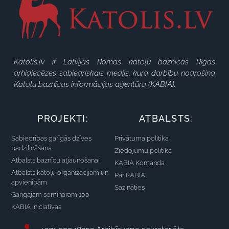
Katolis.lv ir Latvijas Romas katoļu baznīcas Rīgas
arhidiecēzes sabiedriskais medijs, kura darbību nodrošina
Katoļu baznīcas informācijas aģentūra (KABIA).
PROJEKTI:
ATBALSTS:
Sabiedrības garīgās dzīves
Privātuma politika
padziļināšana
Ziedojumu politika
Atbalsts baznīcu atjaunošanai
KABIA Komanda
Atbalsts katoļu organizācijām un
Par KABIA
apvienībām
Sazināties
Garīgajam semināram 100
KABIA iniciatīvas