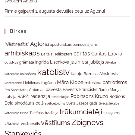
svētkiem Aglonā
Pirmie gājputni 1. augustā devušies ceļā uz Aglonu!
Birkas
Aglona
"Vēstnesītis"
apustuliskais pamudinājums
arhibīskaps
caritas
Caritas Latvija
Baltais Helikopters
jaunieši
jubileja
Ingrīda Lisenkova
grāmata
Jēkaba
covid-19
katolislv
Katoļu Baznīcas Vēstnesis
katedrāle
kalpošana
Māra Kiope
patriotisms
Lieldienas
lūgšana
mīlestība
konference
pāvests
Pāvests Francisks
Radio Marija
Pro Sanctitate
pārdomas
recenzija
Robinsons Kruzo
RARZI
Rodions
Latvija
rekolekcijas
Doļa
sinodālais ceļš
svētceļojums
Svētā Jāzepa gads
Svētā Jēkaba
trūkumcietēji
tradīcija
katedrāle
ticība
Tiecības
tulkojums
Zbigņevs
vēstījums
Ukraina
vēstnesītis
Stankevičs