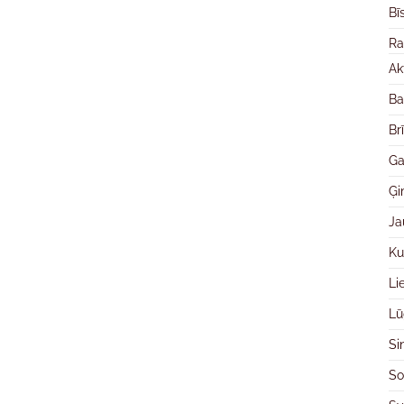
Bī
Ra
Ak
Ba
Br
Ga
Ģ
Ja
Ku
Li
Lū
Si
So