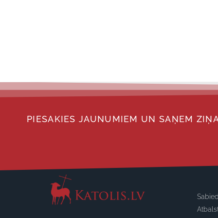
PIESAKIES JAUNUMIEM UN SAŅEM ZIŅA
Sabied
Atbals