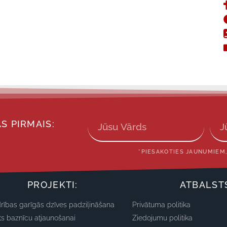
S PIRMAIS:
*PIESAKOTIES JAUNUMIEM,
PROJEKTI:
ATBALST
rības garīgās dzīves padziļināšana
Privātuma politika
ts baznīcu atjaunošanai
Ziedojumu politika