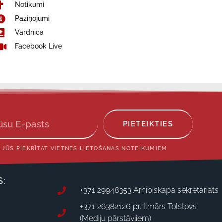
Notikumi
Paziņojumi
Vārdnīca
Facebook Live
PIETEIKTIES
 JŪS PIEKRĪTAT VIETNES LIETOŠANAS NOTEIKUMIEM
S:
+371 29948353 Arhibīskapa sekretariāts
+371 26382126 pr. Ilmārs Tolstovs
(Mediju pārstāvjiem)