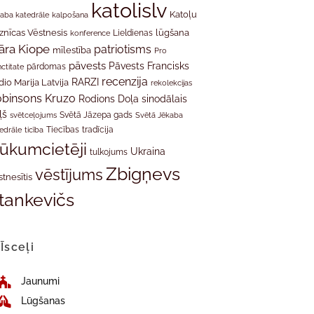
katolislv
Katoļu
aba katedrāle
kalpošana
znīcas Vēstnesis
Lieldienas
lūgšana
konference
āra Kiope
patriotisms
mīlestība
Pro
pāvests
Pāvests Francisks
ctitate
pārdomas
recenzija
RARZI
dio Marija Latvija
rekolekcijas
binsons Kruzo
Rodions Doļa
sinodālais
ļš
svētceļojums
Svētā Jāzepa gads
Svētā Jēkaba
tradīcija
edrāle
ticība
Tiecības
rūkumcietēji
Ukraina
tulkojums
Zbigņevs
vēstījums
stnesītis
tankevičs
Īsceļi
Jaunumi
Lūgšanas