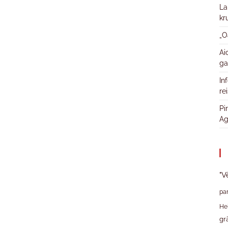
La
kr
„O
Ai
ga
In
re
Pi
Ag
"V
pa
He
gr