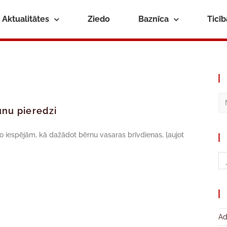
Aktualitātes
Ziedo
Baznīca
Ticī
unu pieredzi
no iespējām, kā dažādot bērnu vasaras brīvdienas, ļaujot
Ad