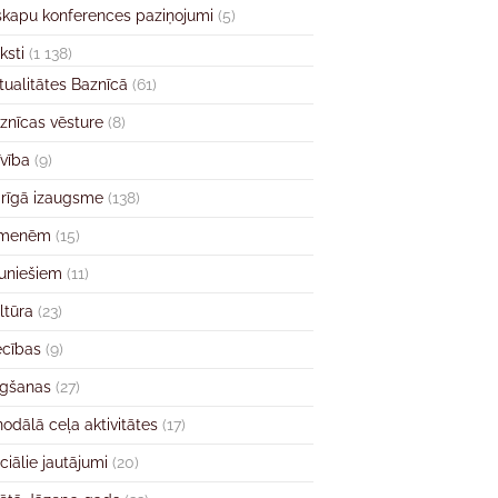
skapu konferences paziņojumi
(5)
ksti
(1 138)
tualitātes Baznīcā
(61)
znīcas vēsture
(8)
īvība
(9)
rīgā izaugsme
(138)
imenēm
(15)
uniešiem
(11)
ltūra
(23)
ecības
(9)
gšanas
(27)
nodālā ceļa aktivitātes
(17)
ciālie jautājumi
(20)