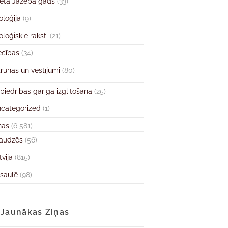
ētā Jāzepa gads
(33)
oloģija
(9)
oloģiskie raksti
(21)
ecības
(34)
runas un vēstījumi
(80)
biedrības garīgā izglītošana
(25)
categorized
(1)
ņas
(6 581)
audzēs
(56)
tvijā
(815)
saulē
(98)
Jaunākas Ziņas