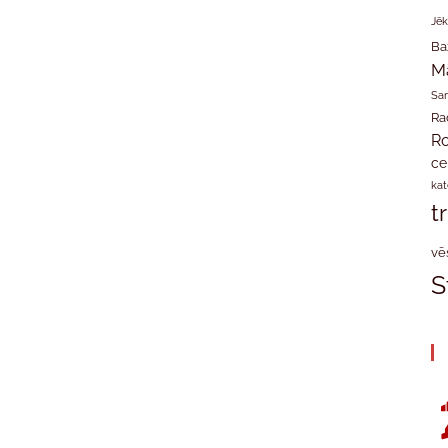
Jēk
Ba
M
San
Ra
Ro
ce
kat
t
vē
S