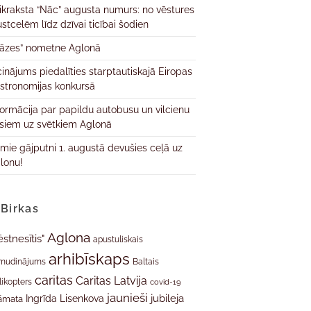
ikraksta “Nāc” augusta numurs: no vēstures
ustcelēm līdz dzīvai ticībai šodien
āzes” nometne Aglonā
cinājums piedalīties starptautiskajā Eiropas
stronomijas konkursā
formācija par papildu autobusu un vilcienu
isiem uz svētkiem Aglonā
rmie gājputni 1. augustā devušies ceļā uz
lonu!
Birkas
Aglona
ēstnesītis"
apustuliskais
arhibīskaps
mudinājums
Baltais
caritas
Caritas Latvija
likopters
covid-19
jaunieši
jubileja
Ingrīda Lisenkova
āmata