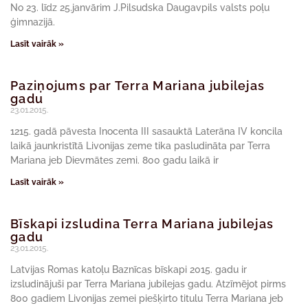
No 23. līdz 25.janvārim J.Pilsudska Daugavpils valsts poļu
ģimnazijā.
Lasīt vairāk »
Paziņojums par Terra Mariana jubilejas
gadu
23.01.2015.
1215. gadā pāvesta Inocenta III sasauktā Laterāna IV koncila
laikā jaunkristītā Livonijas zeme tika pasludināta par Terra
Mariana jeb Dievmātes zemi. 800 gadu laikā ir
Lasīt vairāk »
Bīskapi izsludina Terra Mariana jubilejas
gadu
23.01.2015.
Latvijas Romas katoļu Baznīcas bīskapi 2015. gadu ir
izsludinājuši par Terra Mariana jubilejas gadu. Atzīmējot pirms
800 gadiem Livonijas zemei piešķirto titulu Terra Mariana jeb