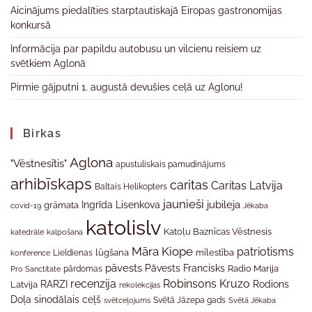
Aicinājums piedalīties starptautiskajā Eiropas gastronomijas
konkursā
Informācija par papildu autobusu un vilcienu reisiem uz
svētkiem Aglonā
Pirmie gājputni 1. augustā devušies ceļā uz Aglonu!
Birkas
Aglona
"Vēstnesītis"
apustuliskais pamudinājums
arhibīskaps
caritas
Caritas Latvija
Baltais Helikopters
jaunieši
jubileja
Ingrīda Lisenkova
grāmata
Jēkaba
covid-19
katolislv
Katoļu Baznīcas Vēstnesis
katedrāle
kalpošana
Māra Kiope
patriotisms
Lieldienas
lūgšana
mīlestība
konference
pāvests
Pāvests Francisks
Radio Marija
Pro Sanctitate
pārdomas
recenzija
Robinsons Kruzo
RARZI
Rodions
Latvija
rekolekcijas
Doļa
sinodālais ceļš
svētceļojums
Svētā Jāzepa gads
Svētā Jēkaba