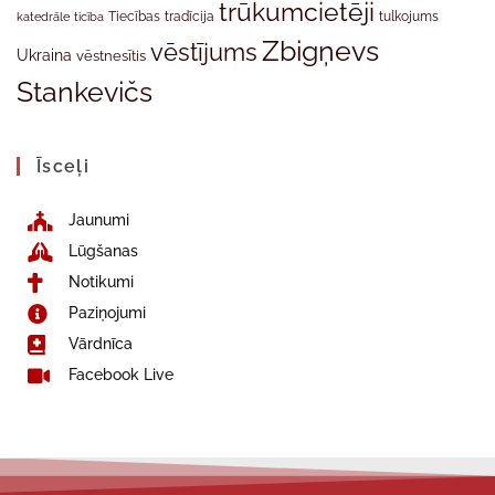
trūkumcietēji
tradīcija
katedrāle
ticība
Tiecības
tulkojums
Zbigņevs
vēstījums
Ukraina
vēstnesītis
Stankevičs
Īsceļi
Jaunumi
Lūgšanas
Notikumi
Paziņojumi
Vārdnīca
Facebook Live