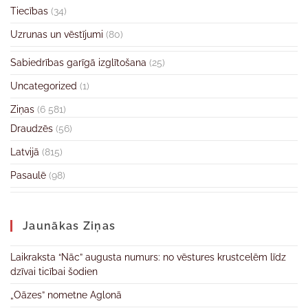
Tiecības
(34)
Uzrunas un vēstījumi
(80)
Sabiedrības garīgā izglītošana
(25)
Uncategorized
(1)
Ziņas
(6 581)
Draudzēs
(56)
Latvijā
(815)
Pasaulē
(98)
Jaunākas Ziņas
Laikraksta “Nāc” augusta numurs: no vēstures krustcelēm līdz
dzīvai ticībai šodien
„Oāzes” nometne Aglonā