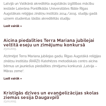
Latvijā un Vatikānā akreditēta augstākās izglītības mācību
iestāde Laterāna Pontifikālās Universitātes filiāle Rīgas
Augstākais reliģijas zinātņu institūts 2014./2015. studiju gadā
uzņem studentus šādās akreditētās studiju
Lasīt vairāk »
Aicina piedalīties Terra Mariana jubilejai
veltītā eseju un zīmējumu konkursā
23.01.2015.
Atzīmējot Terra Mariana jubilejas gadu, Rīgas Augstākā reliģijas
zinātņu institūta (RARZI) Katehēzes metodiskais centrs aicina
bērnus un jauniešus piedalīties zīmējumu konkursā „Latvija –
Māras zeme”.
Lasīt vairāk »
Kristīgās dzīves un evaņģelizācijas skolas
ziemas sesija Daugavpilī
23.01.2015.