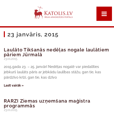
23 janvāris, 2015
Laulāto Tikšanās nedēļas nogale laulātiem
pāriem Jūrmalā
23.01.2015.
2015.gada 23. – 25. janvārī Nedēļas nogalē var piedalīties
jebkurš laulāts pāris ar jebkādu laulības stāžu, gan tie, kas
pārdzīvo krīzi, gan tie, kas dzīvo
Lasīt vairāk »
RARZI Ziemas uzņemšana maģistra
programmās
23.01.2015.