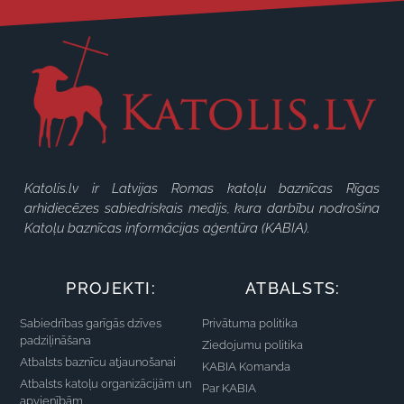
Katolis.lv ir Latvijas Romas katoļu baznīcas Rīgas
arhidiecēzes sabiedriskais medijs, kura darbību nodrošina
Katoļu baznīcas informācijas aģentūra (KABIA).
PROJEKTI:
ATBALSTS:
Sabiedrības garīgās dzīves
Privātuma politika
padziļināšana
Ziedojumu politika
Atbalsts baznīcu atjaunošanai
KABIA Komanda
Atbalsts katoļu organizācijām un
Par KABIA
apvienībām