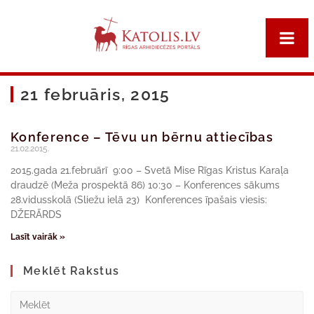
21 februāris, 2015
Konference – Tēvu un bērnu attiecības
21.02.2015.
2015.gada 21.februārī 9:00 – Svetā Mise Rīgas Kristus Karaļa
draudzē (Meža prospektā 86) 10:30 – Konferences sākums
28.vidusskolā (Sliežu ielā 23) Konferences īpašais viesis:
DŽERĀRDS
Lasīt vairāk »
Meklēt Rakstus