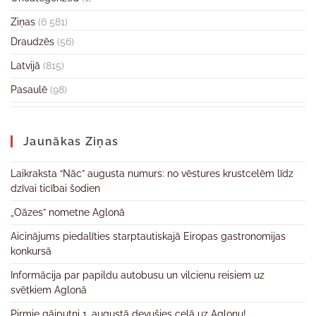
Ziņas
(6 581)
Draudzēs
(56)
Latvijā
(815)
Pasaulē
(98)
Jaunākas Ziņas
Laikraksta “Nāc” augusta numurs: no vēstures krustcelēm līdz
dzīvai ticībai šodien
„Oāzes” nometne Aglonā
Aicinājums piedalīties starptautiskajā Eiropas gastronomijas
konkursā
Informācija par papildu autobusu un vilcienu reisiem uz
svētkiem Aglonā
Pirmie gājputni 1. augustā devušies ceļā uz Aglonu!