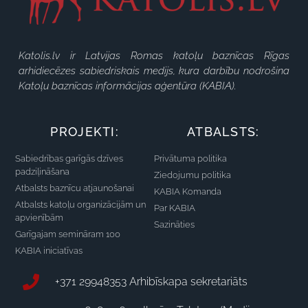
Katolis.lv ir Latvijas Romas katoļu baznīcas Rīgas
arhidiecēzes sabiedriskais medijs, kura darbību nodrošina
Katoļu baznīcas informācijas aģentūra (KABIA).
PROJEKTI:
ATBALSTS:
Sabiedrības garīgās dzīves
Privātuma politika
padziļināšana
Ziedojumu politika
Atbalsts baznīcu atjaunošanai
KABIA Komanda
Atbalsts katoļu organizācijām un
Par KABIA
apvienībām
Sazināties
Garīgajam semināram 100
KABIA iniciatīvas
+371 29948353 Arhibīskapa sekretariāts