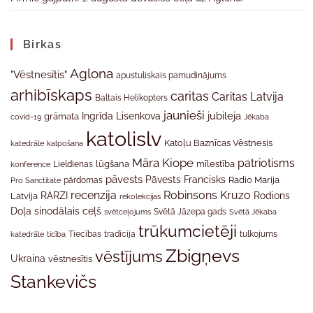
Birkas
Aglona
"Vēstnesītis"
apustuliskais pamudinājums
arhibīskaps
caritas
Caritas Latvija
Baltais Helikopters
jaunieši
jubileja
Ingrīda Lisenkova
grāmata
Jēkaba
covid-19
katolislv
Katoļu Baznīcas Vēstnesis
katedrāle
kalpošana
Māra Kiope
patriotisms
Lieldienas
lūgšana
mīlestība
konference
pāvests
Pāvests Francisks
Radio Marija
Pro Sanctitate
pārdomas
recenzija
Robinsons Kruzo
RARZI
Rodions
Latvija
rekolekcijas
Doļa
sinodālais ceļš
svētceļojums
Svētā Jāzepa gads
Svētā Jēkaba
trūkumcietēji
tradīcija
katedrāle
ticība
Tiecības
tulkojums
Zbigņevs
vēstījums
Ukraina
vēstnesītis
Stankevičs