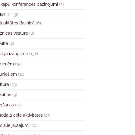
skapu konferences paziņojumi
(5)
ksti
(1 138)
tualitātes Baznīcā
(61)
znīcas vēsture
(8)
īvība
(9)
rīgā izaugsme
(138)
imenēm
(15)
uniešiem
(11)
ltūra
(23)
ecības
(9)
gšanas
(27)
nodālā ceļa aktivitātes
(17)
ciālie jautājumi
(20)