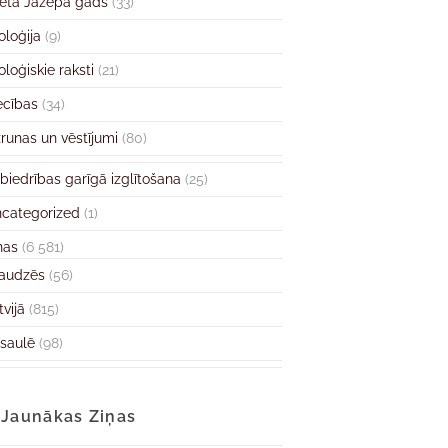
ētā Jāzepa gads
(33)
oloģija
(9)
oloģiskie raksti
(21)
ecības
(34)
runas un vēstījumi
(80)
biedrības garīgā izglītošana
(25)
categorized
(1)
ņas
(6 581)
audzēs
(56)
tvijā
(815)
saulē
(98)
Jaunākas Ziņas