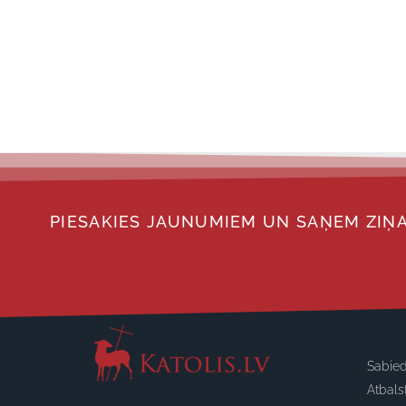
PIESAKIES JAUNUMIEM UN SAŅEM ZIŅA
Sabied
Atbals