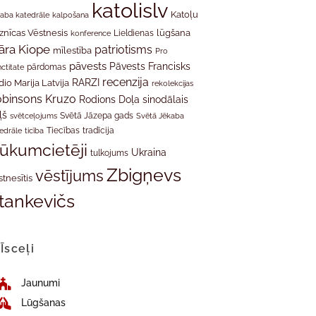
katolislv
Katoļu
aba katedrāle
kalpošana
znīcas Vēstnesis
Lieldienas
lūgšana
konference
āra Kiope
patriotisms
mīlestība
Pro
pāvests
Pāvests Francisks
ctitate
pārdomas
recenzija
RARZI
dio Marija Latvija
rekolekcijas
binsons Kruzo
Rodions Doļa
sinodālais
ļš
svētceļojums
Svētā Jāzepa gads
Svētā Jēkaba
tradīcija
edrāle
ticība
Tiecības
rūkumcietēji
Ukraina
tulkojums
Zbigņevs
vēstījums
stnesītis
tankevičs
Īsceļi
Jaunumi
Lūgšanas