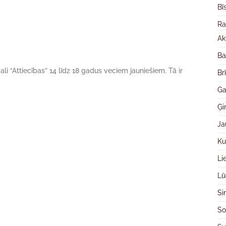
Bī
Ra
Ak
Ba
i “Attiecības” 14 līdz 18 gadus veciem jauniešiem. Tā ir
Br
Ga
Ģ
Ja
Ku
Li
Lū
Si
So