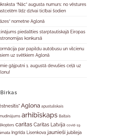
ikraksta “Nāc” augusta numurs: no vēstures
ustcelēm līdz dzīvai ticībai šodien
āzes” nometne Aglonā
cinājums piedalīties starptautiskajā Eiropas
stronomijas konkursā
formācija par papildu autobusu un vilcienu
isiem uz svētkiem Aglonā
rmie gājputni 1. augustā devušies ceļā uz
lonu!
Birkas
Aglona
ēstnesītis"
apustuliskais
arhibīskaps
mudinājums
Baltais
caritas
Caritas Latvija
likopters
covid-19
jaunieši
jubileja
Ingrīda Lisenkova
āmata