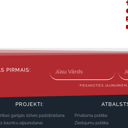
S PIRMAIS:
*PIESAKOTIES JAUNUMIEM,
PROJEKTI:
ATBALST
rības garīgās dzīves padziļināšana
Privātuma politika
ts baznīcu atjaunošanai
Ziedojumu politika