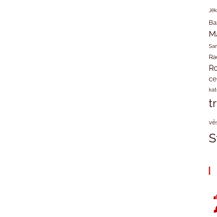
Jēk
Ba
M
San
Ra
Ro
ce
kat
t
vē
S