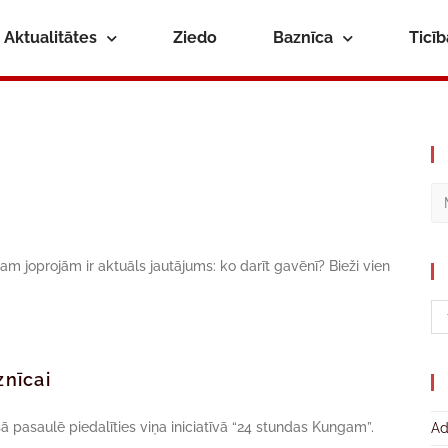
Aktualitātes
Ziedo
Baznīca
Ticī
m joprojām ir aktuāls jautājums: ko darīt gavēnī? Bieži vien
nīcai
ā pasaulē piedalīties viņa iniciatīvā “24 stundas Kungam”.
Ad