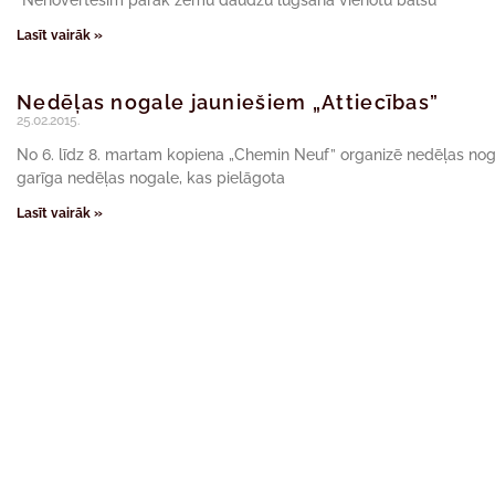
“Nenovērtēsim pārāk zemu daudzu lūgšanā vienotu balsu
Lasīt vairāk »
Nedēļas nogale jauniešiem „Attiecības”
25.02.2015.
No 6. līdz 8. martam kopiena „Chemin Neuf” organizē nedēļas nogal
garīga nedēļas nogale, kas pielāgota
Lasīt vairāk »