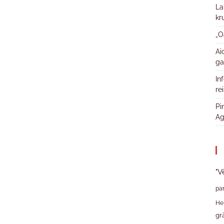
La
kr
„O
Ai
ga
In
re
Pi
Ag
"V
pa
He
gr