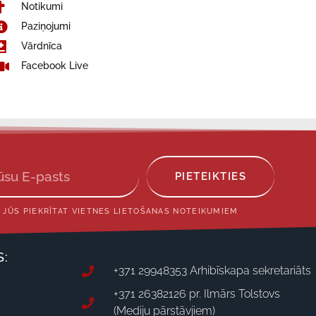
Notikumi
Paziņojumi
Vārdnīca
Facebook Live
PIETEIKTIES
 JŪS PIEKRĪTAT VIETNES LIETOŠANAS NOTEIKUMIEM
S:
+371 29948353 Arhibīskapa sekretariāts
+371 26382126 pr. Ilmārs Tolstovs
(Mediju pārstāvjiem)