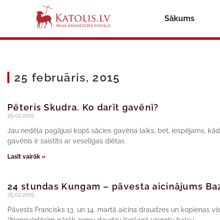
Sākums
25 februāris, 2015
Pēteris Skudra. Ko darīt gavēnī?
25.02.2015.
Jau nedēļa pagājusi kopš sācies gavēņa laiks, bet, iespējams, kāda
gavēnis ir saistīts ar veselīgas diētas
Lasīt vairāk »
24 stundas Kungam – pāvesta aicinājums Baz
25.02.2015.
Pāvests Francisks 13. un 14. martā aicina draudzes un kopienas vis