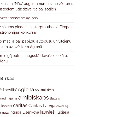
ikraksta “Nāc” augusta numurs: no vēstures
ustcelēm līdz dzīvai ticībai šodien
āzes” nometne Aglonā
cinājums piedalīties starptautiskajā Eiropas
stronomijas konkursā
formācija par papildu autobusu un vilcienu
isiem uz svētkiem Aglonā
rmie gājputni 1. augustā devušies ceļā uz
lonu!
Birkas
Aglona
ēstnesītis"
apustuliskais
arhibīskaps
mudinājums
Baltais
caritas
Caritas Latvija
likopters
covid-19
jaunieši
jubileja
Ingrīda Lisenkova
āmata