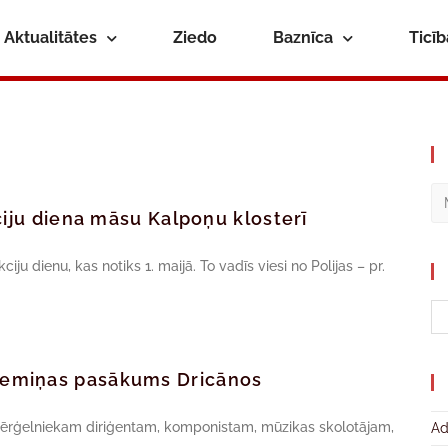
Aktualitātes
Ziedo
Baznīca
Ticī
ciju diena māsu Kalpoņu klosterī
ju dienu, kas notiks 1. maijā. To vadīs viesi no Polijas – pr.
iemiņas pasākums Dricānos
 ērģelniekam diriģentam, komponistam, mūzikas skolotājam,
Ad