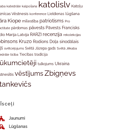
katolislv
Katoļu
aba katedrāle
kalpošana
znīcas Vēstnesis
Lieldienas
lūgšana
konference
āra Kiope
patriotisms
mīlestība
Pro
pāvests
Pāvests Francisks
ctitate
pārdomas
recenzija
RARZI
dio Marija Latvija
rekolekcijas
binsons Kruzo
Rodions Doļa
sinodālais
ļš
svētceļojums
Svētā Jāzepa gads
Svētā Jēkaba
tradīcija
edrāle
ticība
Tiecības
rūkumcietēji
Ukraina
tulkojums
Zbigņevs
vēstījums
stnesītis
tankevičs
Īsceļi
Jaunumi
Lūgšanas