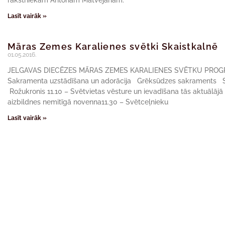
rakstniekam Antonam Matvejānam.
Lasīt vairāk »
Māras Zemes Karalienes svētki Skaistkalnē
01.05.2016.
JELGAVAS DIECĒZES MĀRAS ZEMES KARALIENES SVĒTKU PROGRAMMA
Sakramenta uzstādīšana un adorācija Grēksūdzes sakraments
Rožukronis 11.10 – Svētvietas vēsture un ievadīšana tās aktuālājā
aizbildnes nemitīgā novenna11.30 – Svētceļnieku
Lasīt vairāk »