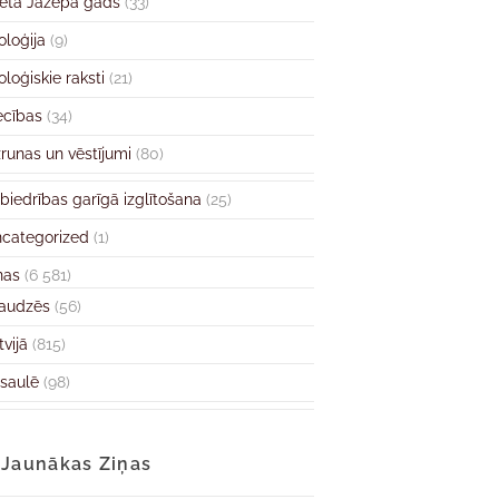
ētā Jāzepa gads
(33)
oloģija
(9)
oloģiskie raksti
(21)
ecības
(34)
runas un vēstījumi
(80)
biedrības garīgā izglītošana
(25)
categorized
(1)
ņas
(6 581)
audzēs
(56)
tvijā
(815)
saulē
(98)
Jaunākas Ziņas