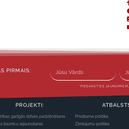
S PIRMAIS:
*PIESAKOTIES JAUNUMIEM,
PROJEKTI:
ATBALST
rības garīgās dzīves padziļināšana
Privātuma politika
ts baznīcu atjaunošanai
Ziedojumu politika