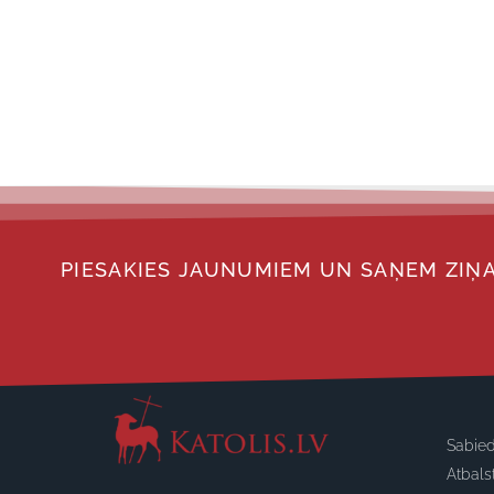
PIESAKIES JAUNUMIEM UN SAŅEM ZIŅA
Sabied
Atbals