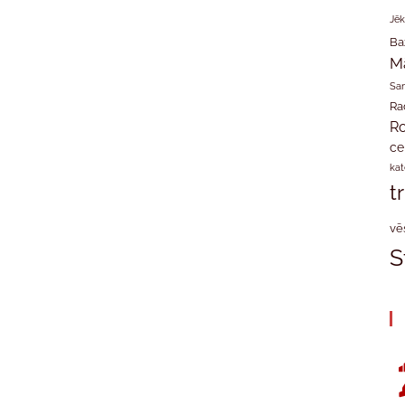
Jēk
Ba
M
San
Ra
Ro
ce
kat
t
vē
S