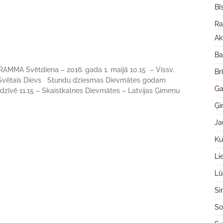
Bī
Ra
Ak
Ba
 Svētdiena – 2016. gada 1. maijā 10.15 – Vissv.
Br
 Svētais Dievs Stundu dziesmas Dievmātes godam
Ga
 dzīvē 11.15 – Skaistkalnes Dievmātes – Latvijas Ģimeņu
Ģ
Ja
Ku
Li
Lū
Si
So