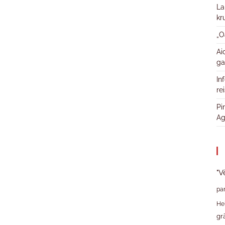
La
kr
„O
Ai
ga
In
re
Pi
Ag
"V
pa
He
gr