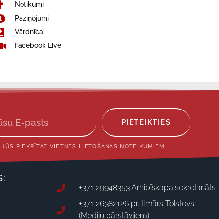
Notikumi
Paziņojumi
Vārdnīca
Facebook Live
PIETEIKTIES
 JŪS PIEKRĪTAT VIETNES LIETOŠANAS NOTEIKUMIEM
S:
+371 29948353 Arhibīskapa sekretariāts
+371 26382126 pr. Ilmārs Tolstovs
(Mediju pārstāvjiem)