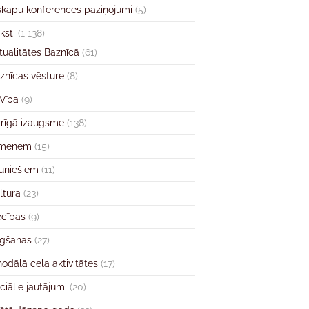
skapu konferences paziņojumi
(5)
ksti
(1 138)
tualitātes Baznīcā
(61)
znīcas vēsture
(8)
īvība
(9)
rīgā izaugsme
(138)
imenēm
(15)
uniešiem
(11)
ltūra
(23)
ecības
(9)
gšanas
(27)
nodālā ceļa aktivitātes
(17)
ciālie jautājumi
(20)