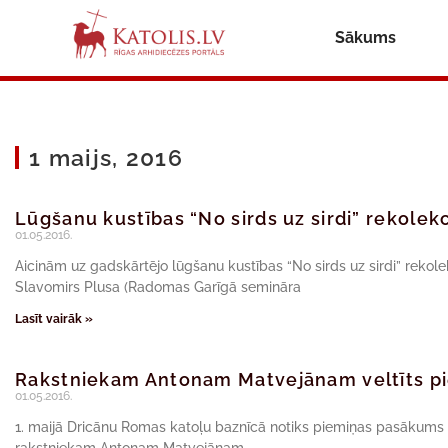
Sākums
1 maijs, 2016
Lūgšanu kustības “No sirds uz sirdi” rekolek
01.05.2016.
Aicinām uz gadskārtējo lūgšanu kustības “No sirds uz sirdi” rekolekci
Slavomirs Plusa (Radomas Garīgā semināra
Lasīt vairāk »
Rakstniekam Antonam Matvejānam veltīts p
01.05.2016.
1. maijā Dricānu Romas katoļu baznīcā notiks piemiņas pasākums