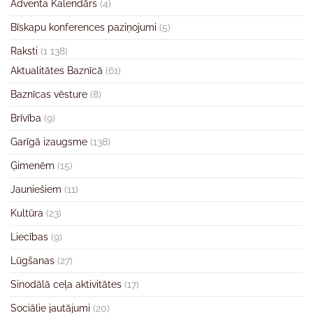
Adventa Kalendārs
(4)
Bīskapu konferences paziņojumi
(5)
Raksti
(1 138)
Aktualitātes Baznīcā
(61)
Baznīcas vēsture
(8)
Brīvība
(9)
Garīgā izaugsme
(138)
Ģimenēm
(15)
Jauniešiem
(11)
Kultūra
(23)
Liecības
(9)
Lūgšanas
(27)
Sinodālā ceļa aktivitātes
(17)
Sociālie jautājumi
(20)