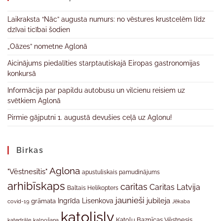
Laikraksta “Nāc” augusta numurs: no vēstures krustcelēm līdz
dzīvai ticībai šodien
„Oāzes” nometne Aglonā
Aicinājums piedalīties starptautiskajā Eiropas gastronomijas
konkursā
Informācija par papildu autobusu un vilcienu reisiem uz
svētkiem Aglonā
Pirmie gājputni 1. augustā devušies ceļā uz Aglonu!
Birkas
Aglona
"Vēstnesītis"
apustuliskais pamudinājums
arhibīskaps
caritas
Caritas Latvija
Baltais Helikopters
jaunieši
jubileja
Ingrīda Lisenkova
grāmata
Jēkaba
covid-19
katolislv
Katoļu Baznīcas Vēstnesis
katedrāle
kalpošana