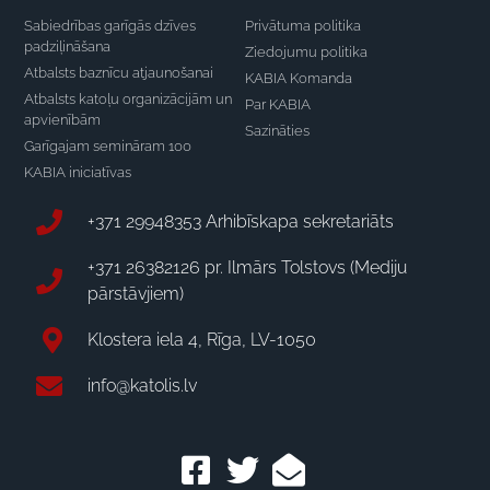
Sabiedrības garīgās dzīves
Privātuma politika
padziļināšana
Ziedojumu politika
Atbalsts baznīcu atjaunošanai
KABIA Komanda
Atbalsts katoļu organizācijām un
Par KABIA
apvienībām
Sazināties
Garīgajam semināram 100
KABIA iniciatīvas
+371 29948353 Arhibīskapa sekretariāts
+371 26382126 pr. Ilmārs Tolstovs (Mediju
pārstāvjiem)
Klostera iela 4, Rīga, LV-1050
info@katolis.lv