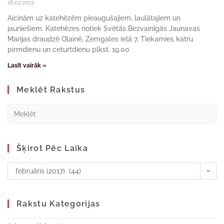
16.02.2017.
Aicinām uz katehēzēm pieaugušajiem, laulātajiem un
jauniešiem. Katehēzes notiek Svētās Bezvainīgās Jaunavas
Marijas draudzē Olainē, Zemgales ielā 7. Tiekamies katru
pirmdienu un ceturtdienu plkst. 19.00
Lasīt vairāk »
Meklēt Rakstus
Šķirot Pēc Laika
februāris (2017) (44)
Rakstu Kategorijas