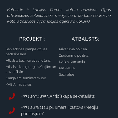
Katolis.lv ir Latvijas Romas katoļu baznīcas Rīgas
arhidiecēzes sabiedriskais medijs, kura darbību nodrošina
Katoļu baznīcas informācijas aģentūra (KABIA).
PROJEKTI:
ATBALSTS:
Sabiedrības garīgās dzīves
Privātuma politika
padziļināšana
Ziedojumu politika
Atbalsts baznīcu atjaunošanai
KABIA Komanda
Atbalsts katoļu organizācijām un
Par KABIA
apvienībām
Sazināties
Garīgajam semināram 100
KABIA iniciatīvas
+371 29948353 Arhibīskapa sekretariāts
+371 26382126 pr. Ilmārs Tolstovs (Mediju
pārstāvjiem)