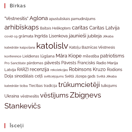
Birkas
Aglona
"Vēstnesītis"
apustuliskais pamudinājums
arhibīskaps
caritas
Caritas Latvija
Baltais Helikopters
jaunieši
jubileja
Ingrīda Lisenkova
grāmata
Jēkaba
covid-19
katolislv
Katoļu Baznīcas Vēstnesis
katedrāle
kalpošana
Māra Kiope
patriotisms
Lieldienas
lūgšana
mīlestība
konference
pāvests
Pāvests Francisks
Radio Marija
Pro Sanctitate
pārdomas
recenzija
Robinsons Kruzo
RARZI
Rodions
Latvija
rekolekcijas
Doļa
sinodālais ceļš
svētceļojums
Svētā Jāzepa gads
Svētā Jēkaba
trūkumcietēji
tradīcija
katedrāle
ticība
Tiecības
tulkojums
Zbigņevs
vēstījums
Ukraina
vēstnesītis
Stankevičs
Īsceļi