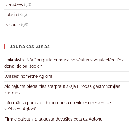
Draudzēs
(56)
Latvijā
(815)
Pasaulē
(98)
Jaunākas Ziņas
Laikraksta “Nāc” augusta numurs: no vēstures krustcelēm līdz
dzīvai ticībai šodien
„Oāzes” nometne Aglonā
Aicinājums piedalīties starptautiskajā Eiropas gastronomijas
konkursā
Informācija par papildu autobusu un vilcienu reisiem uz
svētkiem Aglonā
Pirmie gājputni 1. augustā devušies ceļā uz Aglonu!