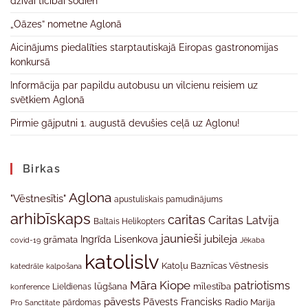
dzīvai ticībai šodien
„Oāzes” nometne Aglonā
Aicinājums piedalīties starptautiskajā Eiropas gastronomijas
konkursā
Informācija par papildu autobusu un vilcienu reisiem uz
svētkiem Aglonā
Pirmie gājputni 1. augustā devušies ceļā uz Aglonu!
Birkas
Aglona
"Vēstnesītis"
apustuliskais pamudinājums
arhibīskaps
caritas
Caritas Latvija
Baltais Helikopters
jaunieši
jubileja
Ingrīda Lisenkova
grāmata
Jēkaba
covid-19
katolislv
Katoļu Baznīcas Vēstnesis
katedrāle
kalpošana
Māra Kiope
patriotisms
Lieldienas
lūgšana
mīlestība
konference
pāvests
Pāvests Francisks
Radio Marija
Pro Sanctitate
pārdomas