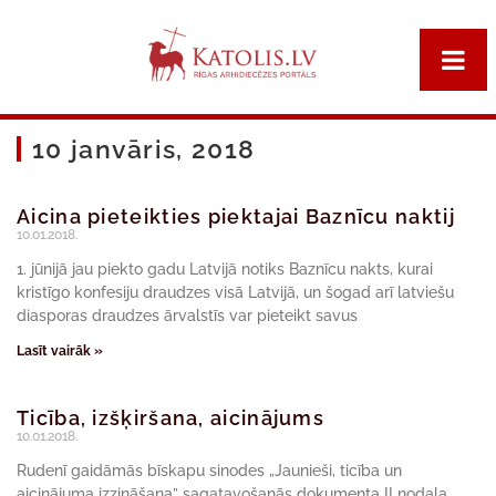
10 janvāris, 2018
Aicina pieteikties piektajai Baznīcu naktij
10.01.2018.
1. jūnijā jau piekto gadu Latvijā notiks Baznīcu nakts, kurai
kristīgo konfesiju draudzes visā Latvijā, un šogad arī latviešu
diasporas draudzes ārvalstīs var pieteikt savus
Lasīt vairāk »
Ticība, izšķiršana, aicinājums
10.01.2018.
Rudenī gaidāmās bīskapu sinodes „Jaunieši, ticība un
aicinājuma izzināšana” sagatavošanās dokumenta II nodaļa