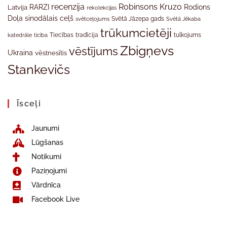
recenzija
Robinsons Kruzo
RARZI
Rodions
Latvija
rekolekcijas
Doļa
sinodālais ceļš
svētceļojums
Svētā Jāzepa gads
Svētā Jēkaba
trūkumcietēji
tradīcija
katedrāle
ticība
Tiecības
tulkojums
Zbigņevs
vēstījums
Ukraina
vēstnesītis
Stankevičs
Īsceļi
Jaunumi
Lūgšanas
Notikumi
Paziņojumi
Vārdnīca
Facebook Live