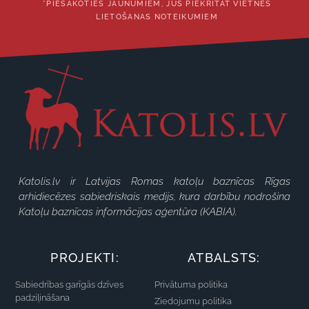
*PIESAKOTIES JAUNUMIEM, JŪS PIEKRĪTAT VIETNES
LIETOŠANAS NOTEIKUMIEM
Katolis.lv ir Latvijas Romas katoļu baznīcas Rīgas
arhidiecēzes sabiedriskais medijs, kura darbību nodrošina
Katoļu baznīcas informācijas aģentūra (KABIA).
PROJEKTI:
ATBALSTS:
Sabiedrības garīgās dzīves
Privātuma politika
padziļināšana
Ziedojumu politika