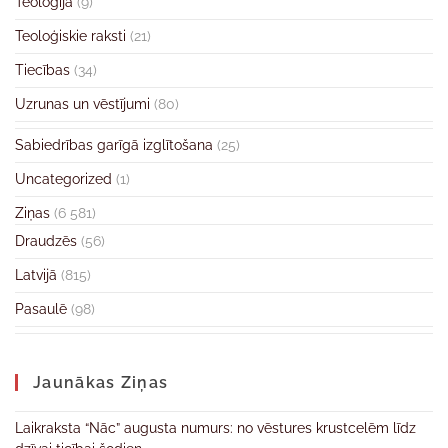
Teoloģija
(9)
Teoloģiskie raksti
(21)
Tiecības
(34)
Uzrunas un vēstījumi
(80)
Sabiedrības garīgā izglītošana
(25)
Uncategorized
(1)
Ziņas
(6 581)
Draudzēs
(56)
Latvijā
(815)
Pasaulē
(98)
Jaunākas Ziņas
Laikraksta “Nāc” augusta numurs: no vēstures krustcelēm līdz