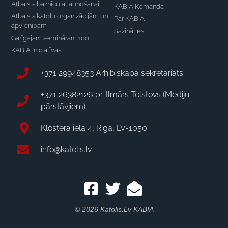
Atbalsts baznīcu atjaunošanai
KABIA Komanda
Atbalsts katoļu organizācijām un
Par KABIA
apvienībām
Sazināties
Garīgajam semināram 100
KABIA iniciatīvas
+371 29948353 Arhibīskapa sekretariāts
+371 26382126 pr. Ilmārs Tolstovs (Mediju
pārstāvjiem)
Klostera iela 4, Rīga, LV-1050
info@katolis.lv
© 2026 Katolis.lv KABIA