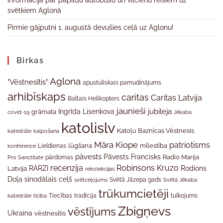
Informācija par papildu autobusu un vilcienu reisiem uz
svētkiem Aglonā
Pirmie gājputni 1. augustā devušies ceļā uz Aglonu!
Birkas
Aglona
"Vēstnesītis"
apustuliskais pamudinājums
arhibīskaps
caritas
Caritas Latvija
Baltais Helikopters
jaunieši
jubileja
Ingrīda Lisenkova
grāmata
Jēkaba
covid-19
katolislv
Katoļu Baznīcas Vēstnesis
katedrāle
kalpošana
Māra Kiope
patriotisms
Lieldienas
lūgšana
mīlestība
konference
pāvests
Pāvests Francisks
Radio Marija
Pro Sanctitate
pārdomas
recenzija
Robinsons Kruzo
RARZI
Rodions
Latvija
rekolekcijas
Doļa
sinodālais ceļš
svētceļojums
Svētā Jāzepa gads
Svētā Jēkaba
trūkumcietēji
tradīcija
katedrāle
ticība
Tiecības
tulkojums
Zbigņevs
vēstījums
Ukraina
vēstnesītis