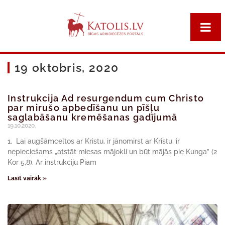
19 oktobris, 2020
Instrukcija Ad resurgendum cum Christo
par mirušo apbedīšanu un pīšļu
saglabāšanu kremēšanas gadījumā
19.10.2020.
1. Lai augšāmceltos ar Kristu, ir jānomirst ar Kristu, ir
nepieciešams „atstāt miesas mājokli un būt mājās pie Kunga” (2
Kor 5,8). Ar instrukciju Piam
Lasīt vairāk »