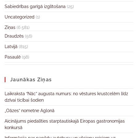
Sabiedrības garīgā izglītošana
(25)
Uncategorized
(1)
Ziņas
(6 581)
Draudzēs
(56)
Latvijā
(815)
Pasaulē
(98)
Jaunākas Ziņas
Laikraksta “Nāc” augusta numurs: no vēstures krustcelēm līdz
dzīvai ticībai šodien
„Oāzes” nometne Aglonā
Aicinājums piedalīties starptautiskajā Eiropas gastronomijas
konkursā