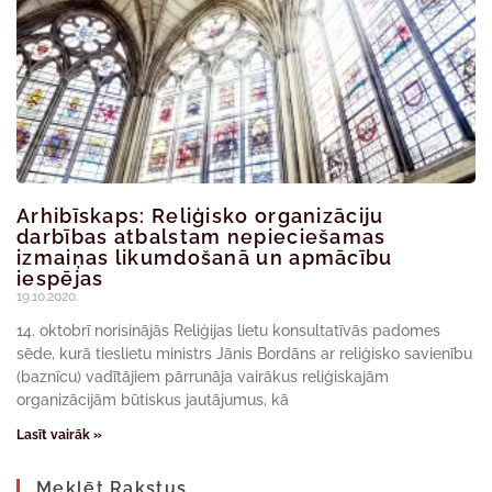
Arhibīskaps: Reliģisko organizāciju
darbības atbalstam nepieciešamas
izmaiņas likumdošanā un apmācību
iespējas
19.10.2020.
14. oktobrī norisinājās Reliģijas lietu konsultatīvās padomes
sēde, kurā tieslietu ministrs Jānis Bordāns ar reliģisko savienību
(baznīcu) vadītājiem pārrunāja vairākus reliģiskajām
organizācijām būtiskus jautājumus, kā
Lasīt vairāk »
Meklēt Rakstus