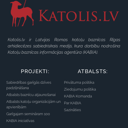
Katolis.lv ir Latvijas Romas katoļu baznīcas Rīgas
arhidiecēzes sabiedriskais medijs, kura darbību nodrošina
Katoļu baznīcas informācijas aģentūra (KABIA).
PROJEKTI:
ATBALSTS:
Sabiedrības garīgās dzīves
Privātuma politika
padziļināšana
Ziedojumu politika
Atbalsts baznīcu atjaunošanai
KABIA Komanda
Atbalsts katoļu organizācijām un
Par KABIA
apvienībām
Sazināties
Garīgajam semināram 100
KABIA iniciatīvas