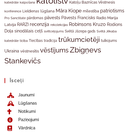
katolislv
Katoļu Baznīcas Vēstnesis
katedrāle
kalpošana
Māra Kiope
patriotisms
Lieldienas
lūgšana
mīlestība
konference
pāvests
Pāvests Francisks
Radio Marija
Pro Sanctitate
pārdomas
recenzija
Robinsons Kruzo
RARZI
Rodions
Latvija
rekolekcijas
Doļa
sinodālais ceļš
svētceļojums
Svētā Jāzepa gads
Svētā Jēkaba
trūkumcietēji
tradīcija
katedrāle
ticība
Tiecības
tulkojums
Zbigņevs
vēstījums
Ukraina
vēstnesītis
Stankevičs
Īsceļi
Jaunumi
Lūgšanas
Notikumi
Paziņojumi
Vārdnīca