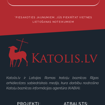
*PIESAKOTIES JAUNUMIEM, JŪS PIEKRĪTAT VIETNES
LIETOŠANAS NOTEIKUMIEM
Katolis.lv ir Latvijas Romas katoļu baznīcas Rīgas
arhidiecēzes sabiedriskais medijs, kura darbību nodrošina
Katoļu baznīcas informācijas aģentūra (KABIA).
PROJEKTI:
ATBALSTS: