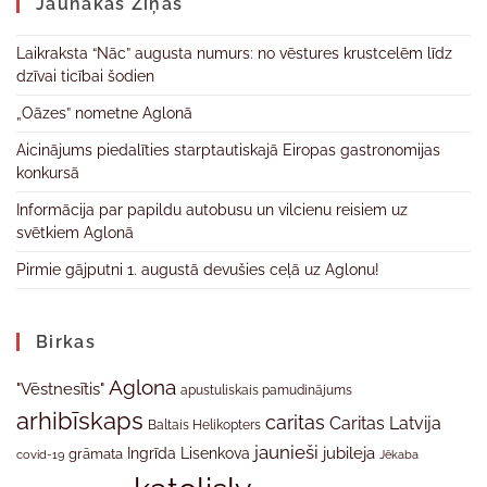
Jaunākas Ziņas
Laikraksta “Nāc” augusta numurs: no vēstures krustcelēm līdz
dzīvai ticībai šodien
„Oāzes” nometne Aglonā
Aicinājums piedalīties starptautiskajā Eiropas gastronomijas
konkursā
Informācija par papildu autobusu un vilcienu reisiem uz
svētkiem Aglonā
Pirmie gājputni 1. augustā devušies ceļā uz Aglonu!
Birkas
Aglona
"Vēstnesītis"
apustuliskais pamudinājums
arhibīskaps
caritas
Caritas Latvija
Baltais Helikopters
jaunieši
jubileja
Ingrīda Lisenkova
grāmata
Jēkaba
covid-19