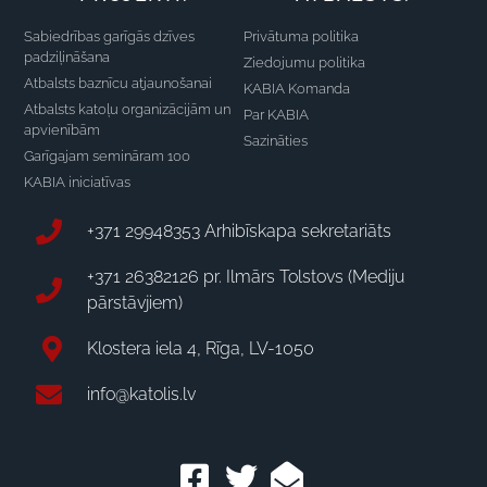
Sabiedrības garīgās dzīves
Privātuma politika
padziļināšana
Ziedojumu politika
Atbalsts baznīcu atjaunošanai
KABIA Komanda
Atbalsts katoļu organizācijām un
Par KABIA
apvienībām
Sazināties
Garīgajam semināram 100
KABIA iniciatīvas
+371 29948353 Arhibīskapa sekretariāts
+371 26382126 pr. Ilmārs Tolstovs (Mediju
pārstāvjiem)
Klostera iela 4, Rīga, LV-1050
info@katolis.lv