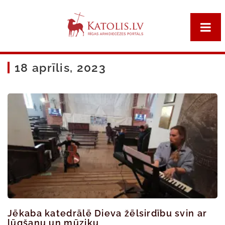
18 aprīlis, 2023
Jēkaba katedrālē Dieva žēlsirdību svin ar
lūgšanu un mūziku