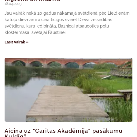
18.04.2023.
Jau vairāk nekā 20 gadus nākamajā svētdienā pēc Lieldienām
katoļu dievnami aicina ticīgos svinēt Dieva žēlsirdības
svētdienu, kura iedibināta, Baznīcai atsaucoties poļu
klostermāsai svētajai Faustīnei
Lasīt vairāk »
Aicina uz “Caritas Akadēmija” pasākumu
Kuldīgā