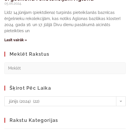
05.06.2024.
Līdz 14.jūnijam (piektdiena) turpinās pieteikšanās baznīcas
ērģelnieku rekolekcijām, kas notiks Aglonas bazilikas klosterī
2024. gada 16. un 17. jūlijā Divu dienu pasākumā aicināts
pieteikties un
Lasīt vairāk »
Meklēt Rakstus
Šķirot Pēc Laika
jūnijs (2024) (22)
Rakstu Kategorijas