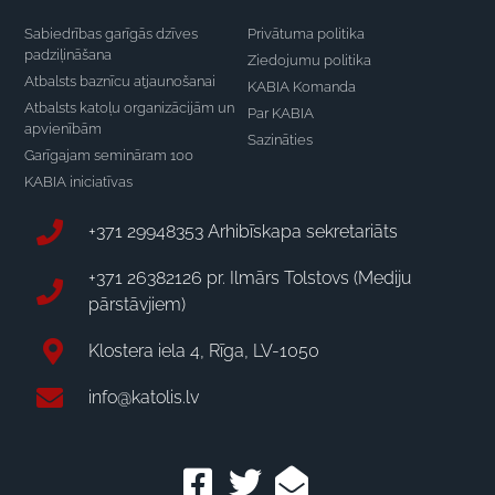
Sabiedrības garīgās dzīves
Privātuma politika
padziļināšana
Ziedojumu politika
Atbalsts baznīcu atjaunošanai
KABIA Komanda
Atbalsts katoļu organizācijām un
Par KABIA
apvienībām
Sazināties
Garīgajam semināram 100
KABIA iniciatīvas
+371 29948353 Arhibīskapa sekretariāts
+371 26382126 pr. Ilmārs Tolstovs (Mediju
pārstāvjiem)
Klostera iela 4, Rīga, LV-1050
info@katolis.lv