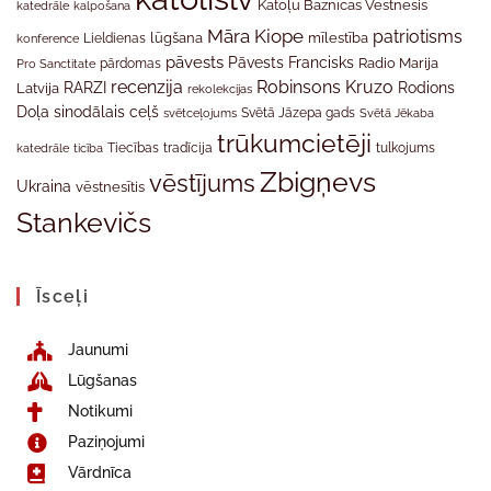
Katoļu Baznīcas Vēstnesis
katedrāle
kalpošana
Māra Kiope
patriotisms
Lieldienas
lūgšana
mīlestība
konference
pāvests
Pāvests Francisks
Radio Marija
Pro Sanctitate
pārdomas
recenzija
Robinsons Kruzo
RARZI
Rodions
Latvija
rekolekcijas
Doļa
sinodālais ceļš
svētceļojums
Svētā Jāzepa gads
Svētā Jēkaba
trūkumcietēji
tradīcija
katedrāle
ticība
Tiecības
tulkojums
Zbigņevs
vēstījums
Ukraina
vēstnesītis
Stankevičs
Īsceļi
Jaunumi
Lūgšanas
Notikumi
Paziņojumi
Vārdnīca