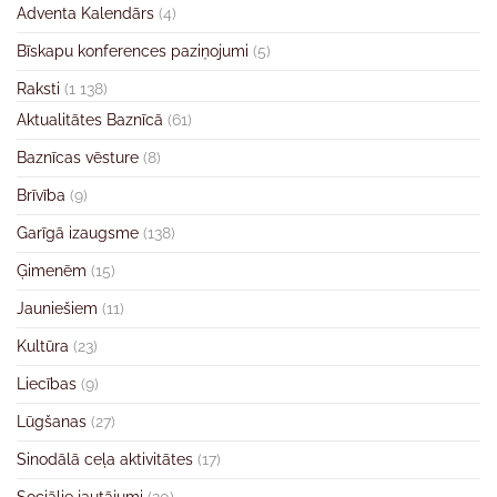
Adventa Kalendārs
(4)
Bīskapu konferences paziņojumi
(5)
Raksti
(1 138)
Aktualitātes Baznīcā
(61)
Baznīcas vēsture
(8)
Brīvība
(9)
Garīgā izaugsme
(138)
Ģimenēm
(15)
Jauniešiem
(11)
Kultūra
(23)
Liecības
(9)
Lūgšanas
(27)
Sinodālā ceļa aktivitātes
(17)