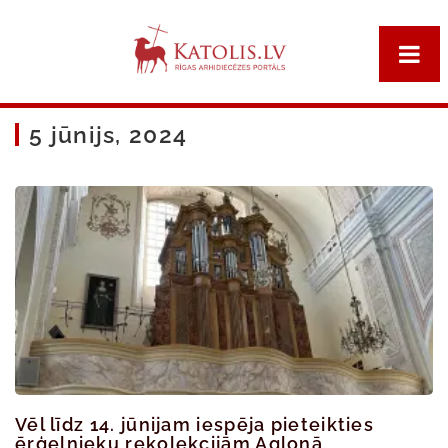
5 jūnijs, 2024
Vēl līdz 14. jūnijam iespēja pieteikties
ērģelnieku rekolekcijām Aglonā