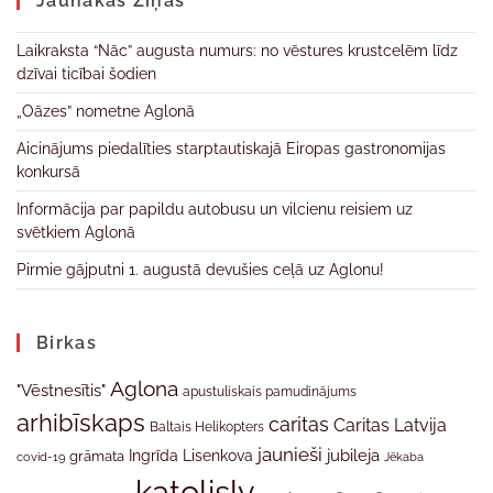
Jaunākas Ziņas
Laikraksta “Nāc” augusta numurs: no vēstures krustcelēm līdz
dzīvai ticībai šodien
„Oāzes” nometne Aglonā
Aicinājums piedalīties starptautiskajā Eiropas gastronomijas
konkursā
Informācija par papildu autobusu un vilcienu reisiem uz
svētkiem Aglonā
Pirmie gājputni 1. augustā devušies ceļā uz Aglonu!
Birkas
Aglona
"Vēstnesītis"
apustuliskais pamudinājums
arhibīskaps
caritas
Caritas Latvija
Baltais Helikopters
jaunieši
jubileja
Ingrīda Lisenkova
grāmata
Jēkaba
covid-19
katolislv