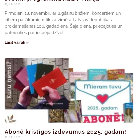
15.11.2024.
Pirmdien, 18. novembrī, ar lūgšanu brīžiem, koncertiem un
citiem pasākumiem tiks atzīmēta Latvijas Republikas
proklamēšanas 106. gadadiena. Šajā dienā, priecājoties un
pateicoties par iespēju dzīvot
Lasīt vairāk »
Abonē kristīgos izdevumus 2025. gadam!
15.11.2024.