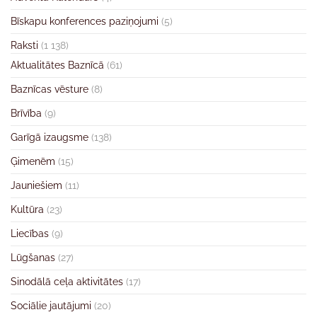
Bīskapu konferences paziņojumi
(5)
Raksti
(1 138)
Aktualitātes Baznīcā
(61)
Baznīcas vēsture
(8)
Brīvība
(9)
Garīgā izaugsme
(138)
Ģimenēm
(15)
Jauniešiem
(11)
Kultūra
(23)
Liecības
(9)
Lūgšanas
(27)
Sinodālā ceļa aktivitātes
(17)
Sociālie jautājumi
(20)