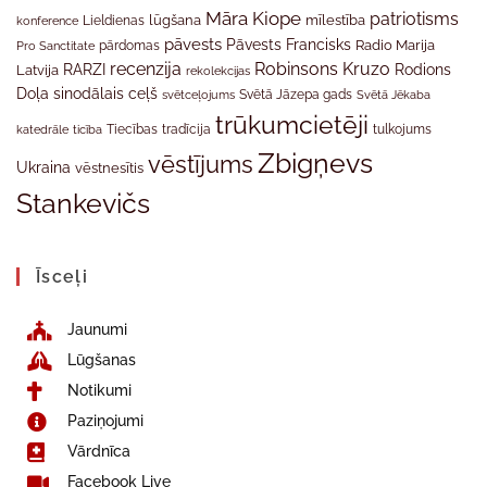
Māra Kiope
patriotisms
Lieldienas
lūgšana
mīlestība
konference
pāvests
Pāvests Francisks
Radio Marija
Pro Sanctitate
pārdomas
recenzija
Robinsons Kruzo
RARZI
Rodions
Latvija
rekolekcijas
Doļa
sinodālais ceļš
svētceļojums
Svētā Jāzepa gads
Svētā Jēkaba
trūkumcietēji
tradīcija
katedrāle
ticība
Tiecības
tulkojums
Zbigņevs
vēstījums
Ukraina
vēstnesītis
Stankevičs
Īsceļi
Jaunumi
Lūgšanas
Notikumi
Paziņojumi
Vārdnīca
Facebook Live