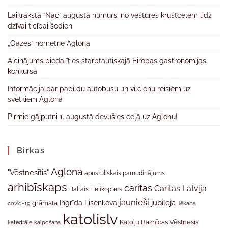
Laikraksta “Nāc” augusta numurs: no vēstures krustcelēm līdz
dzīvai ticībai šodien
„Oāzes” nometne Aglonā
Aicinājums piedalīties starptautiskajā Eiropas gastronomijas
konkursā
Informācija par papildu autobusu un vilcienu reisiem uz
svētkiem Aglonā
Pirmie gājputni 1. augustā devušies ceļā uz Aglonu!
Birkas
Aglona
"Vēstnesītis"
apustuliskais pamudinājums
arhibīskaps
caritas
Caritas Latvija
Baltais Helikopters
jaunieši
jubileja
Ingrīda Lisenkova
grāmata
Jēkaba
covid-19
katolislv
Katoļu Baznīcas Vēstnesis
katedrāle
kalpošana