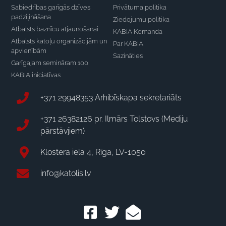
Sabiedrības garīgās dzīves
Privātuma politika
padziļināšana
Ziedojumu politika
Atbalsts baznīcu atjaunošanai
KABIA Komanda
Atbalsts katoļu organizācijām un
Par KABIA
apvienībām
Sazināties
Garīgajam semināram 100
KABIA iniciatīvas
+371 29948353 Arhibīskapa sekretariāts
+371 26382126 pr. Ilmārs Tolstovs (Mediju
pārstāvjiem)
Klostera iela 4, Rīga, LV-1050
info@katolis.lv