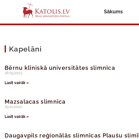
Sākums
Kapelāni
Bērnu klīniskā universitātes slimnīca
28.09.2023.
Lasīt vairāk »
Mazsalacas slimnīca
29.10.2020.
Lasīt vairāk »
Daugavpils reģionālās slimnīcas Plaušu slim