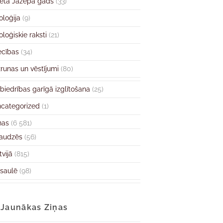
ētā Jāzepa gads
(33)
oloģija
(9)
oloģiskie raksti
(21)
ecības
(34)
runas un vēstījumi
(80)
biedrības garīgā izglītošana
(25)
categorized
(1)
ņas
(6 581)
audzēs
(56)
tvijā
(815)
saulē
(98)
Jaunākas Ziņas