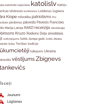
katolislv
Katoļu
aba katedrāle
kalpošana
znīcas Vēstnesis
Lieldienas
lūgšana
konference
āra Kiope
patriotisms
mīlestība
Pro
pāvests
Pāvests Francisks
ctitate
pārdomas
recenzija
RARZI
dio Marija Latvija
rekolekcijas
binsons Kruzo
Rodions Doļa
sinodālais
ļš
svētceļojums
Svētā Jāzepa gads
Svētā Jēkaba
tradīcija
edrāle
ticība
Tiecības
rūkumcietēji
Ukraina
tulkojums
Zbigņevs
vēstījums
stnesītis
tankevičs
Īsceļi
Jaunumi
Lūgšanas