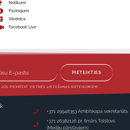
Notikumi
Paziņojumi
Vārdnīca
Facebook Live
PIETEIKTIES
 JŪS PIEKRĪTAT VIETNES LIETOŠANAS NOTEIKUMIEM
S:
+371 29948353 Arhibīskapa sekretariāts
+371 26382126 pr. Ilmārs Tolstovs
(Mediju pārstāvjiem)