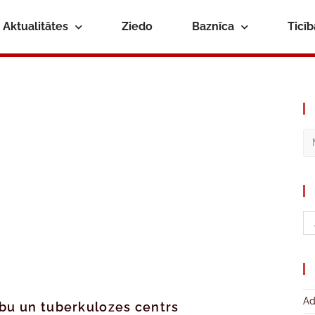
Aktualitātes
Ziedo
Baznīca
Ticī
Ad
ību un tuberkulozes centrs