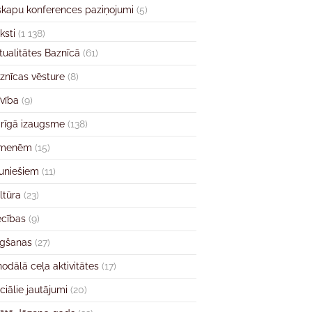
skapu konferences paziņojumi
(5)
ksti
(1 138)
tualitātes Baznīcā
(61)
znīcas vēsture
(8)
īvība
(9)
rīgā izaugsme
(138)
imenēm
(15)
uniešiem
(11)
ltūra
(23)
ecības
(9)
gšanas
(27)
nodālā ceļa aktivitātes
(17)
ciālie jautājumi
(20)