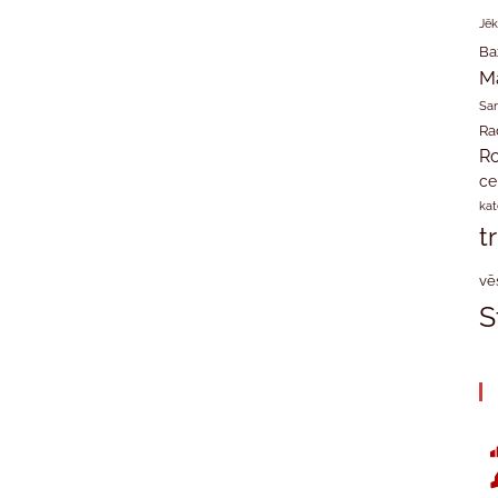
Jēk
Ba
M
San
Ra
Ro
ce
kat
t
vē
S