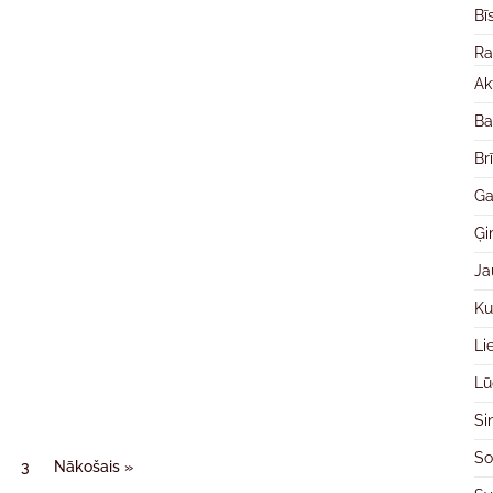
Bī
Ra
Ak
Ba
Br
Ga
Ģ
Ja
Ku
Li
Lū
Si
So
3
Nākošais »