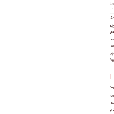
La
kr
„O
Ai
ga
In
re
Pi
Ag
"V
pa
He
gr