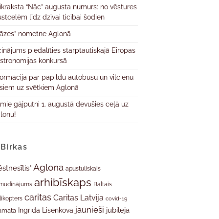
ikraksta “Nāc” augusta numurs: no vēstures
ustcelēm līdz dzīvai ticībai šodien
āzes” nometne Aglonā
cinājums piedalīties starptautiskajā Eiropas
stronomijas konkursā
formācija par papildu autobusu un vilcienu
isiem uz svētkiem Aglonā
rmie gājputni 1. augustā devušies ceļā uz
lonu!
Birkas
Aglona
ēstnesītis"
apustuliskais
arhibīskaps
mudinājums
Baltais
caritas
Caritas Latvija
likopters
covid-19
jaunieši
jubileja
Ingrīda Lisenkova
āmata