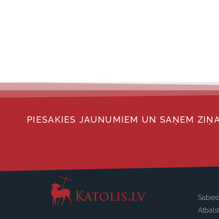
PIESAKIES JAUNUMIEM UN SAŅEM ZIŅA
Sabied
Atbals