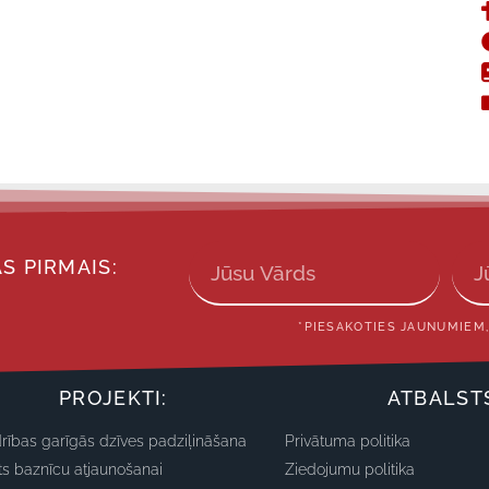
S PIRMAIS:
*PIESAKOTIES JAUNUMIEM,
PROJEKTI:
ATBALST
rības garīgās dzīves padziļināšana
Privātuma politika
ts baznīcu atjaunošanai
Ziedojumu politika