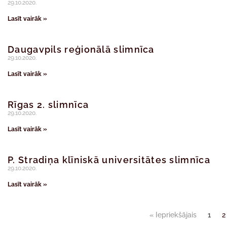
29.10.2020.
Lasīt vairāk »
Daugavpils reģionālā slimnīca
29.10.2020.
Lasīt vairāk »
Rīgas 2. slimnīca
29.10.2020.
Lasīt vairāk »
P. Stradiņa klīniskā universitātes slimnīca
29.10.2020.
Lasīt vairāk »
« Iepriekšājais
1
2