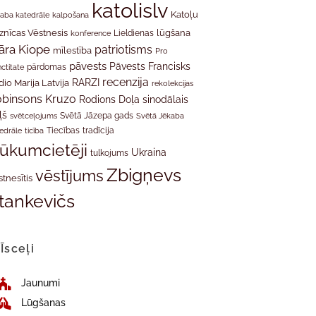
katolislv
Katoļu
aba katedrāle
kalpošana
znīcas Vēstnesis
Lieldienas
lūgšana
konference
āra Kiope
patriotisms
mīlestība
Pro
pāvests
Pāvests Francisks
ctitate
pārdomas
recenzija
RARZI
dio Marija Latvija
rekolekcijas
binsons Kruzo
Rodions Doļa
sinodālais
ļš
svētceļojums
Svētā Jāzepa gads
Svētā Jēkaba
tradīcija
edrāle
ticība
Tiecības
rūkumcietēji
Ukraina
tulkojums
Zbigņevs
vēstījums
stnesītis
tankevičs
Īsceļi
Jaunumi
Lūgšanas