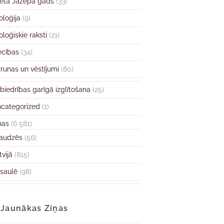
ētā Jāzepa gads
(33)
oloģija
(9)
oloģiskie raksti
(21)
ecības
(34)
runas un vēstījumi
(80)
biedrības garīgā izglītošana
(25)
categorized
(1)
ņas
(6 581)
audzēs
(56)
tvijā
(815)
saulē
(98)
Jaunākas Ziņas