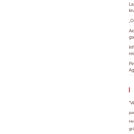
La
kr
„O
Ai
ga
In
re
Pi
Ag
"V
pa
He
gr