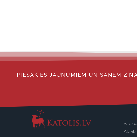
PIESAKIES JAUNUMIEM UN SAŅEM ZIŅA
Sabied
Atbals