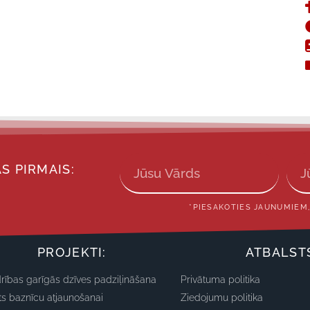
S PIRMAIS:
*PIESAKOTIES JAUNUMIEM,
PROJEKTI:
ATBALST
rības garīgās dzīves padziļināšana
Privātuma politika
ts baznīcu atjaunošanai
Ziedojumu politika