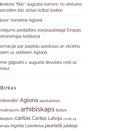
ikraksta “Nāc” augusta numurs: no vēstures
ustcelēm līdz dzīvai ticībai šodien
āzes” nometne Aglonā
cinājums piedalīties starptautiskajā Eiropas
stronomijas konkursā
formācija par papildu autobusu un vilcienu
isiem uz svētkiem Aglonā
rmie gājputni 1. augustā devušies ceļā uz
lonu!
Birkas
Aglona
ēstnesītis"
apustuliskais
arhibīskaps
mudinājums
Baltais
caritas
Caritas Latvija
likopters
covid-19
jaunieši
jubileja
Ingrīda Lisenkova
āmata