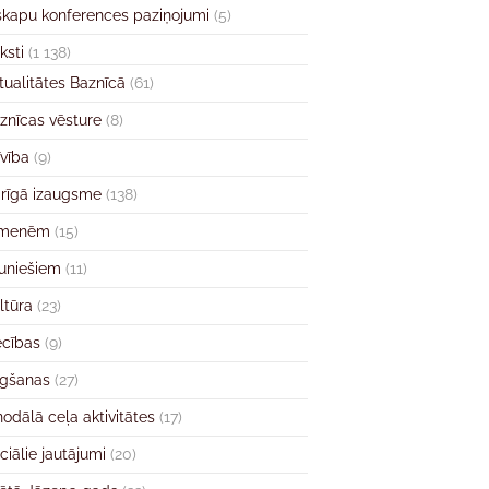
skapu konferences paziņojumi
(5)
ksti
(1 138)
tualitātes Baznīcā
(61)
znīcas vēsture
(8)
īvība
(9)
rīgā izaugsme
(138)
imenēm
(15)
uniešiem
(11)
ltūra
(23)
ecības
(9)
gšanas
(27)
nodālā ceļa aktivitātes
(17)
ciālie jautājumi
(20)