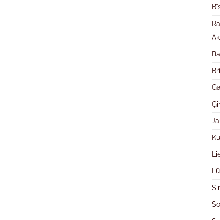
Bī
Ra
Ak
Ba
Br
Ga
Ģ
Ja
Ku
Li
Lū
Si
So