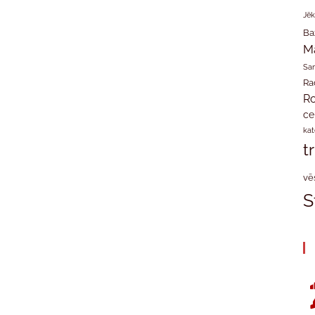
Jēk
Ba
M
San
Ra
Ro
ce
kat
t
vē
S