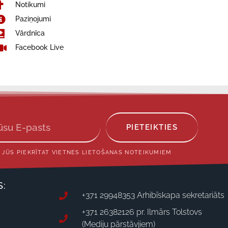
Notikumi
Paziņojumi
Vārdnīca
Facebook Live
PIETEIKTIES
 JŪS PIEKRĪTAT VIETNES LIETOŠANAS NOTEIKUMIEM
S:
+371 29948353 Arhibīskapa sekretariāts
+371 26382126 pr. Ilmārs Tolstovs
(Mediju pārstāvjiem)