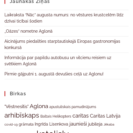
Jaunākas Ziņas
Laikraksta “Nāc” augusta numurs: no vēstures krustcelēm līdz
dzīvai ticībai šodien
„Oāzes” nometne Aglonā
Aicinājums piedalīties starptautiskajā Eiropas gastronomijas
konkursā
Informācija par papildu autobusu un vilcienu reisiem uz
svētkiem Aglonā
Pirmie gājputni 1. augustā devušies ceļā uz Aglonu!
Birkas
Aglona
"Vēstnesītis"
apustuliskais pamudinājums
arhibīskaps
caritas
Caritas Latvija
Baltais Helikopters
jaunieši
jubileja
Ingrīda Lisenkova
grāmata
Jēkaba
covid-19