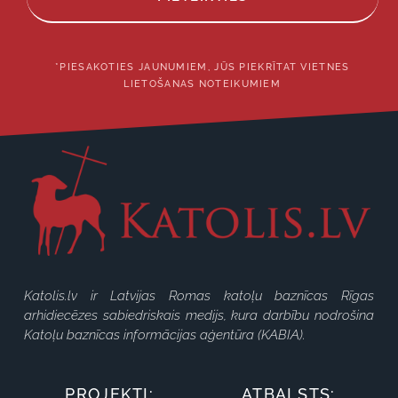
*PIESAKOTIES JAUNUMIEM, JŪS PIEKRĪTAT VIETNES
LIETOŠANAS NOTEIKUMIEM
Katolis.lv ir Latvijas Romas katoļu baznīcas Rīgas
arhidiecēzes sabiedriskais medijs, kura darbību nodrošina
Katoļu baznīcas informācijas aģentūra (KABIA).
PROJEKTI:
ATBALSTS: