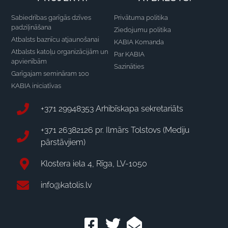
Sabiedrības garīgās dzīves
Privātuma politika
padziļināšana
Ziedojumu politika
Atbalsts baznīcu atjaunošanai
KABIA Komanda
Atbalsts katoļu organizācijām un
Par KABIA
apvienībām
Sazināties
Garīgajam semināram 100
KABIA iniciatīvas
+371 29948353 Arhibīskapa sekretariāts
+371 26382126 pr. Ilmārs Tolstovs (Mediju
pārstāvjiem)
Klostera iela 4, Rīga, LV-1050
info@katolis.lv