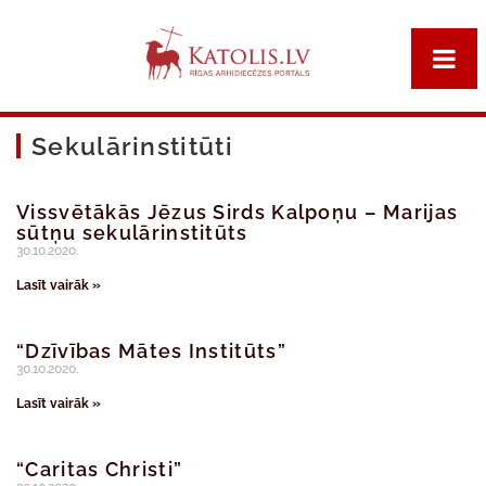
Sekulārinstitūti
Vissvētākās Jēzus Sirds Kalpoņu – Marijas
sūtņu sekulārinstitūts
30.10.2020.
Lasīt vairāk »
“Dzīvības Mātes Institūts”
30.10.2020.
Lasīt vairāk »
“Caritas Christi”