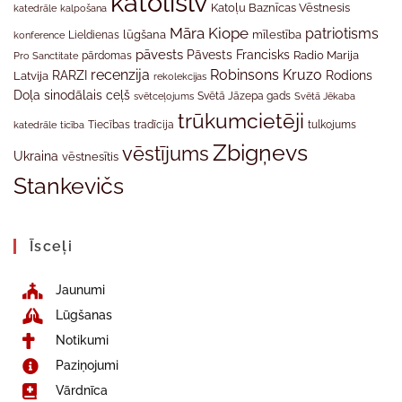
katolislv
Katoļu Baznīcas Vēstnesis
katedrāle
kalpošana
Māra Kiope
patriotisms
Lieldienas
lūgšana
mīlestība
konference
pāvests
Pāvests Francisks
Radio Marija
Pro Sanctitate
pārdomas
recenzija
Robinsons Kruzo
RARZI
Rodions
Latvija
rekolekcijas
Doļa
sinodālais ceļš
svētceļojums
Svētā Jāzepa gads
Svētā Jēkaba
trūkumcietēji
tradīcija
katedrāle
ticība
Tiecības
tulkojums
Zbigņevs
vēstījums
Ukraina
vēstnesītis
Stankevičs
Īsceļi
Jaunumi
Lūgšanas
Notikumi
Paziņojumi
Vārdnīca